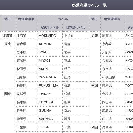
都道府県ラベル一覧
地方
都道府県名
ラベル
地方
都道府県名
ASCIIラベル
日本語ラベル
AS
北海道
北海道
HOKKAIDO
北海道
近畿
滋賀県
SHI
東北
青森県
AOMORI
青森
京都府
KYO
岩手県
IWATE
岩手
大阪府
OSA
宮城県
MIYAGI
宮城
兵庫県
HYO
秋田県
AKITA
秋田
奈良県
NAR
山形県
YAMAGATA
山形
和歌山県
WAK
福島県
FUKUSHIMA
福島
中国
鳥取県
TOT
関東
茨城県
IBARAKI
茨城
島根県
SHI
栃木県
TOCHIGI
栃木
岡山県
OKA
群馬県
GUNMA
群馬
広島県
HIR
埼玉県
SAITAMA
埼玉
山口県
YAM
千葉県
CHIBA
千葉
四国
徳島県
TOK