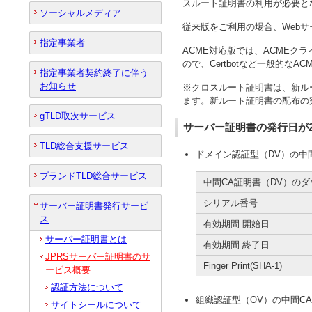
スルート証明書の利用が必要と
ソーシャルメディア
従来版をご利用の場合、Web
指定事業者
ACME対応版では、ACMEク
ので、Certbotなど一般的
指定事業者契約終了に伴う
お知らせ
※クロスルート証明書は、新ル
ます。新ルート証明書の配布の
gTLD取次サービス
サーバー証明書の発行日が20
TLD総合支援サービス
ドメイン認証型（DV）の中間CA証
ブランドTLD総合サービス
中間CA証明書（DV）の
シリアル番号
サーバー証明書発行サービ
ス
有効期間 開始日
サーバー証明書とは
有効期間 終了日
JPRSサーバー証明書のサ
Finger Print(SHA-1)
ービス概要
認証方法について
組織認証型（OV）の中間CA証明書
サイトシールについて