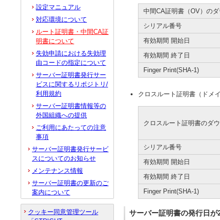
設定マニュアル
中間CA証明書（OV）の
対応環境について
シリアル番号
ルート証明書・中間CA証
有効期間 開始日
明書について
失効申請における失効理
有効期間 終了日
由コードの指定について
Finger Print(SHA-1)
サーバー証明書発行サー
ビスに関するリポジトリ/
利用規約
クロスルート証明書（ドメイ
サーバー証明書情報等の
外国組織への提供
クロスルート証明書のダ
ご利用にあたっての注意
事項
シリアル番号
サーバー証明書発行サービ
スについてのお知らせ
有効期間 開始日
メンテナンス情報
有効期間 終了日
サーバー証明書の更新のご
Finger Print(SHA-1)
案内について
クッキー同意管理ツール
サーバー証明書の発行日が202