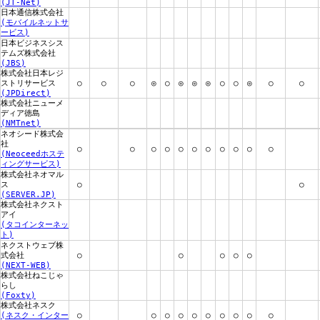
(JT-Net)
日本通信株式会社
(モバイルネットサ
ービス)
日本ビジネスシス
テムズ株式会社
(JBS)
株式会社日本レジ
ストリサービス
○
○
○
◎
○
◎
◎
◎
○
○
◎
○
○
(JPDirect)
株式会社ニューメ
ディア徳島
(NMTnet)
ネオシード株式会
社
○
○
○
○
○
○
○
○
○
○
○
(Neoceedホステ
ィングサービス)
株式会社ネオマル
ス
○
○
(SERVER.JP)
株式会社ネクスト
アイ
(タコインターネッ
ト)
ネクストウェブ株
式会社
○
○
○
○
○
(NEXT-WEB)
株式会社ねこじゃ
らし
(Foxty)
株式会社ネスク
(ネスク・インター
○
○
○
○
○
○
○
○
○
○