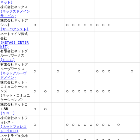
ネット)
株式会社ネックス
(ネックスドメイン
サ－ビス)
株式会社ネットア
シスト
○
○
○
○
○
○
○
○
○
(サーバアシスト)
ネットエイジ株式
会社
(NETAGE INTER
NET)
有限会社ネットグ
ルーヴワークス
(ミニム)
有限会社ネットグ
ルーヴワークス
○
○
○
○
○
○
○
(ネットグルーヴ
ドメイン)
株式会社ネット・
コミュニケーショ
ンズ
○
○
○
○
○
○
○
○
○
○
○
(ネット・コミュニ
ケーションズ)
株式会社ネットコ
ムBB
○
○
(ＳＮＩ)
株式会社ネットフ
ォレスト
○
○
○
○
○
○
○
○
○
○
(ネットフォレス
ト iＤＣ)
ネットラピュタ株