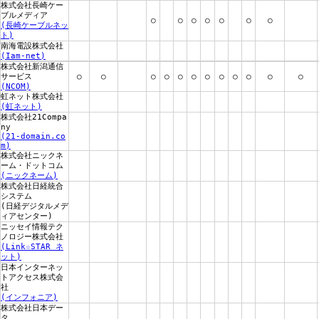
株式会社長崎ケー
ブルメディア
○
○
○
○
○
○
○
(長崎ケーブルネッ
ト)
南海電設株式会社
(Iam-net)
株式会社新潟通信
サービス
○
○
○
○
○
○
○
○
○
○
○
○
(NCOM)
虹ネット株式会社
(虹ネット)
株式会社21Compa
ny
(21-domain.co
m)
株式会社ニックネ
ーム・ドットコム
(ニックネーム)
株式会社日経統合
システム
(日経デジタルメデ
ィアセンター)
ニッセイ情報テク
ノロジー株式会社
(Link☆STAR ネ
ット)
日本インターネッ
トアクセス株式会
社
(インフォニア)
株式会社日本デー
タ