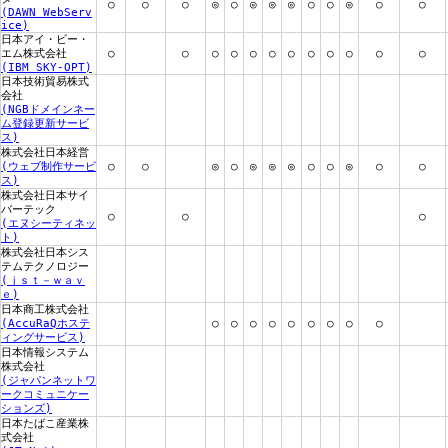
○
○
○
◎
○
◎
◎
◎
○
○
◎
○
○
(DAWN WebServ
ice)
日本アイ・ビー・
エム株式会社
○
○
○
○
○
○
○
○
○
○
○
○
(IBM SKY-OPT)
日本技術貿易株式
会社
(NGBドメインネー
ム登録更新サービ
ス)
株式会社日本経営
(ウェブ制作サービ
○
○
◎
○
◎
◎
◎
○
○
◎
○
○
ス)
株式会社日本サイ
バーテック
○
○
○
(エヌシーティネッ
ト)
株式会社日本シス
テムテクノロジー
(ｊｓｔ－ｗａｖ
ｅ)
日本商工株式会社
(AccuRaQホステ
○
○
○
○
○
○
○
○
○
ィングサービス)
日本情報システム
株式会社
(ジャパンネットワ
ークコミュニケー
ションズ)
日本たばこ産業株
式会社