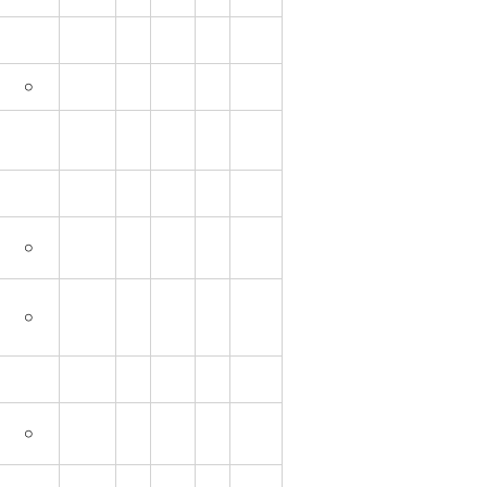
○
○
○
○