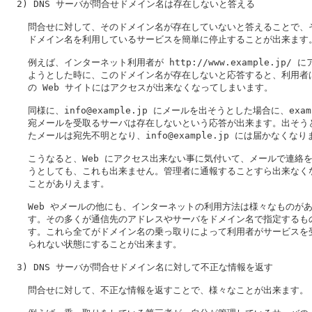
  2) DNS サーバが問合せドメイン名は存在しないと答える

    問合せに対して、そのドメイン名が存在していないと答えることで、そ
    ドメイン名を利用しているサービスを簡単に停止することが出来ます。
    例えば、インターネット利用者が http://www.example.jp/ に
    ようとした時に、このドメイン名が存在しないと応答すると、利用者は
    の Web サイトにはアクセスが出来なくなってしまいます。

    同様に、info@example.jp にメールを出そうとした場合に、exampl
    宛メールを受取るサーバは存在しないという応答が出来ます。出そうと
    たメールは宛先不明となり、info@example.jp には届かなくなり
    こうなると、Web にアクセス出来ない事に気付いて、メールで連絡を
    うとしても、これも出来ません。管理者に通報することすら出来なくな
    ことがありえます。

    Web やメールの他にも、インターネットの利用方法は様々なものがあ
    す。その多くが通信先のアドレスやサーバをドメイン名で指定するもの
    す。これら全てがドメイン名の乗っ取りによって利用者がサービスを受
    られない状態にすることが出来ます。

  3) DNS サーバが問合せドメイン名に対して不正な情報を返す

    問合せに対して、不正な情報を返すことで、様々なことが出来ます。
