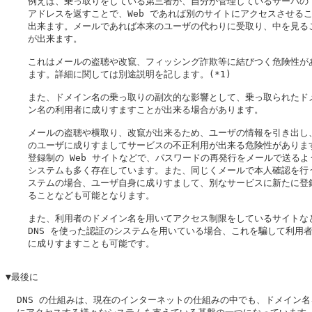
    例えば、乗っ取りをしている第三者が、自分が管理しているサーバの I
    アドレスを返すことで、Web であれば別のサイトにアクセスさせるこ
    出来ます。メールであれば本来のユーザの代わりに受取り、中を見るこ
    が出来ます。

    これはメールの盗聴や改竄、フィッシング詐欺等に結びつく危険性があ
    ます。詳細に関しては別途説明を記します。(*1)

    また、ドメイン名の乗っ取りの副次的な影響として、乗っ取られたドメ
    ン名の利用者に成りすますことが出来る場合があります。

    メールの盗聴や横取り、改竄が出来るため、ユーザの情報を引き出し、
    のユーザに成りすましてサービスの不正利用が出来る危険性があります
    登録制の Web サイトなどで、パスワードの再発行をメールで送るよう
    システムも多く存在しています。また、同じくメールで本人確認を行う
    ステムの場合、ユーザ自身に成りすまして、別なサービスに新たに登録
    ることなども可能となります。

    また、利用者のドメイン名を用いてアクセス制限をしているサイトなど
    DNS を使った認証のシステムを用いている場合、これを騙して利用者
    に成りすますことも可能です。

▼最後に

  DNS の仕組みは、現在のインターネットの仕組みの中でも、ドメイン名