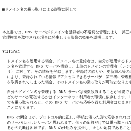
-------------------------------------------------------
■ドメイン名の乗っ取りによる影響に関して

                                                       
-------------------------------------------------------
本文書では、DNS サーバがドメイン名登録者の不適切な管理により、第三者
管理権限を取得された場合に発生しうる影響の概要を説明します。

▼はじめに

  ドメイン名を運用する場合、ドメイン名の登録者は、自分が運用するドメ
  ン名を管理する DNS サーバを構築し、上位のドメインの管理者 (レジス
  リ) に対して、その情報を登録します。登録時の誤りや、更新漏れ等の理
  により、登録されている情報でアクセスできるサーバが、第三者に管理権
  を取得されてしまった場合、そのドメイン名の乗っ取りが可能となります
  自分のドメイン名を管理する DNS サーバは複数設置することが可能です
  どのサーバが応答するかはインターネット利用者の環境に依存します。1 
  でも乗っ取られると、その DNS サーバから応答を得た利用者はだまされ
  ことになります。

  DNS の問合せが、プロトコル的に正しい手続に沿った形で応答されれば
  のサーバは正しいサーバと思われます。個々の応答だけでは乗っ取られて
  るかの判断は困難です。DNS の仕組みを拡張し、正しい応答であること