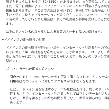
  認できるようにする技術 (DNSSEC) がありますが、まだ普及はしてい
  また、電子証明書のようにアプリケーションのレベルで通信相手を確認す
  技術もありますが、そこまでの認証を用いずに、利用している先が正しい
  手だと信じて使うアプリケーションが多く存在します。したがって、ドメ
  ン名の乗っ取りが行われた場合は、多くの利用者が影響を受けることにな
  ます。

  以下にドメイン名の乗っ取りによる影響の具体例を幾つか挙げます。

▼ドメイン名の乗っ取りの影響

  ドメイン名の乗っ取りが行われた場合、インターネット利用者からの問い
  わせに対して第三者は好きな応答を返すことが出来ます。これにより、利
  者から気付かれにくい形で様々なことが行えます。幾つかのパターンで例
  挙げます。

  1) DNS サーバが応答を返さない

    問合せに対して DNS サーバが何も応答を返さなければ、インターネッ
    利用者はそのドメインに対してアクセスが出来なくなります。

    ただし、ドメイン名を管理するサーバが複数台あれば、残りのサーバが
    答することで、インターネット利用者に対しては正しいデータが返りま
    しかし、回答を得るまでの待ち時間が長くなり、回答が得られない場合
    あります。
