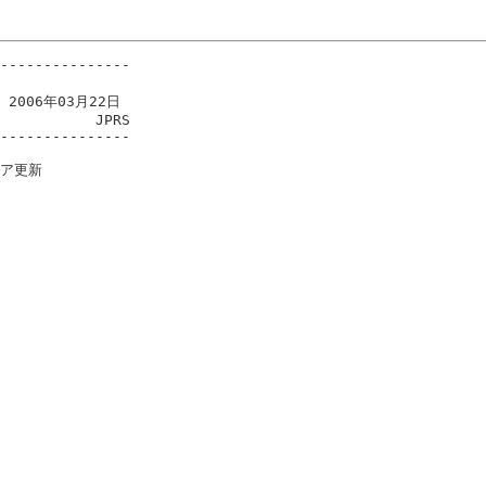
---------------

  2006年03月22日

           JPRS

---------------

ア更新
