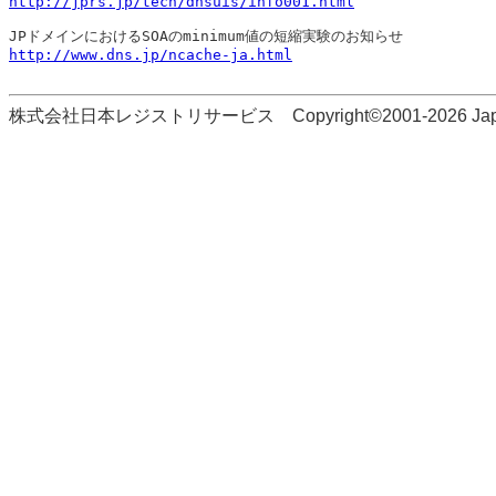
http://jprs.jp/tech/dnsuis/info001.html
http://www.dns.jp/ncache-ja.html
株式会社日本レジストリサービス Copyright©2001-2026 Japan Regi