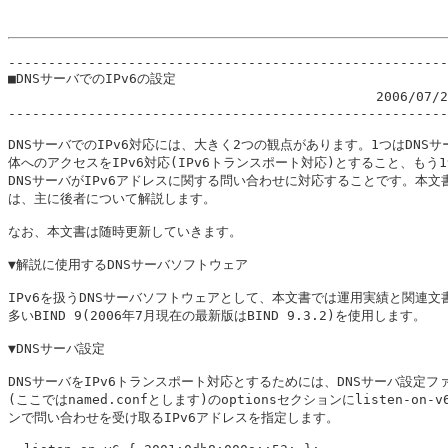
-------------------------------------------------------
■DNSサーバでのIPv6の設定

                                              2006/07
-------------------------------------------------------
DNSサーバでのIPv6対応には、大きく2つの観点があります。1つはDNSサー
体へのアクセスをIPv6対応(IPv6トランスポート対応)とすること、もう1
DNSサーバがIPv6アドレスに関する問い合わせに対応することです。本文書
は、主に後者について解説します。

なお、本文書は随時更新していきます。

▼解説に使用するDNSサーバソフトウェア

IPv6を扱うDNSサーバソフトウェアとして、本文書では運用実績と関連文書
多いBIND 9(2006年7月現在の最新版はBIND 9.3.2)を使用します。

▼DNSサーバ設定

DNSサーバをIPv6トランスポート対応とするためには、DNSサーバ設定ファ
(ここではnamed.confとします)のoptionsセクションにlisten-on-v
ンで問い合わせを受け取るIPv6アドレスを指定します。
