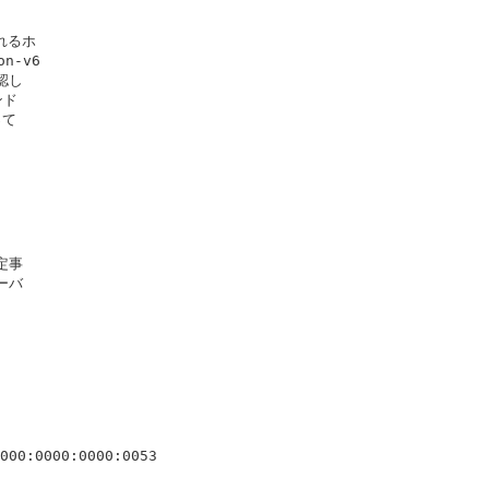
るホ

-v6

し

ド

て

事

バ

000:0000:0000:0053
