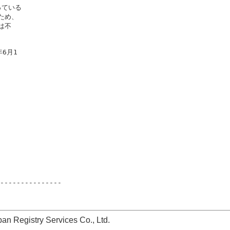
ている

ため、

不

6月1

---------------

stry Services Co., Ltd.