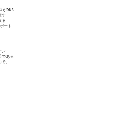
がDNS

す

る

ポート

ン

)である

で、
