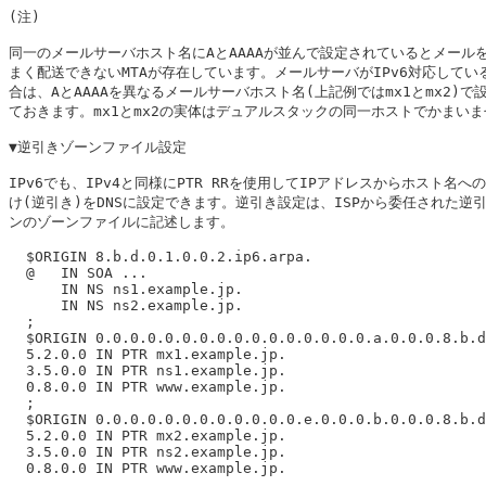
(注)

同一のメールサーバホスト名にAとAAAAが並んで設定されているとメールを
まく配送できないMTAが存在しています。メールサーバがIPv6対応している
合は、AとAAAAを異なるメールサーバホスト名(上記例ではmx1とmx2)で設
ておきます。mx1とmx2の実体はデュアルスタックの同一ホストでかまいま
▼逆引きゾーンファイル設定

IPv6でも、IPv4と同様にPTR RRを使用してIPアドレスからホスト名への
け(逆引き)をDNSに設定できます。逆引き設定は、ISPから委任された逆引
ンのゾーンファイルに記述します。

  $ORIGIN 8.b.d.0.1.0.0.2.ip6.arpa.

  @   IN SOA ...

      IN NS ns1.example.jp.

      IN NS ns2.example.jp.

  ;

  $ORIGIN 0.0.0.0.0.0.0.0.0.0.0.0.0.0.0.0.a.0.0.0.8.b.d
  5.2.0.0 IN PTR mx1.example.jp.

  3.5.0.0 IN PTR ns1.example.jp.

  0.8.0.0 IN PTR www.example.jp.

  ;

  $ORIGIN 0.0.0.0.0.0.0.0.0.0.0.0.e.0.0.0.b.0.0.0.8.b.d
  5.2.0.0 IN PTR mx2.example.jp.

  3.5.0.0 IN PTR ns2.example.jp.

  0.8.0.0 IN PTR www.example.jp.
