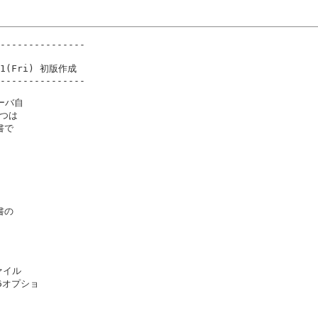
---------------

/21(Fri) 初版作成

---------------

バ自

つは

で

の

イル

6オプショ
