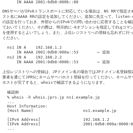
      IN AAAA 2001:0db8:000b::80

DNSサーバがIPv6トランスポートに対応している場合は、NS RRで指定され
スト名にAAAA RRの設定を追加してください。追加に先立って、listen-on
の設定を行っておき、外部からのIPv6での問い合わせに応答することを確認
ておいてください。その際は、明示的に-6オプションを指定してdigコマン
を使用するとよいでしょう。また、上位レジストリへの登録も忘れずに行っ
ください。

  ns1 IN A    192.168.1.2

      IN AAAA 2001:0db8:000a::53	← 追加

  ns2 IN A    192.168.2.2

      IN AAAA 2001:0db8:000b::53	← 追加

上位レジストリへの登録は、JPドメイン名の場合ではJPドメイン名登録指定
業者を通じてJPRSにネームサーバホスト登録を行ってください。ネームサー
ホストが完了すると、whoisで確認できるようになります。

  確認例

  % whois -h whois.jprs.jp ns1.example.jp

  ...

  Host Information:

  [Host Name]                     ns1.example.jp

  [IPv4 Address]                  192.168.1.2

  [IPv6 Address]                  2001:0db8:000a:0000:0
  ...
