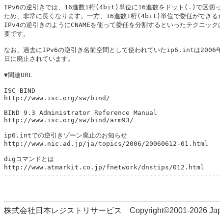
IPv6の逆引きでは、16進数1桁(4bit)単位に16進数をドット(.)で区切っ
ため、非常に長くなります。一方、16進数1桁(4bit)単位で委任ができる
IPv4の逆引きのようにCNAMEを使って委任を分割するといったテクニックは
要です。

なお、過去にIPv6の逆引き名前空間として使われていたip6.intは2006年
日に廃止されています。

▼関連URL

ISC BIND

http://www.isc.org/sw/bind/

BIND 9.3 Administrator Reference Manual

http://www.isc.org/sw/bind/arm93/

ip6.intでの逆引きゾーン廃止のお知らせ

http://www.nic.ad.jp/ja/topics/2006/20060612-01.html

digコマンドとは

http://www.atmarkit.co.jp/fnetwork/dnstips/012.html

-------------------------------------------------------
株式会社日本レジストリサービス Copyright©2001-2026 Japan Regi