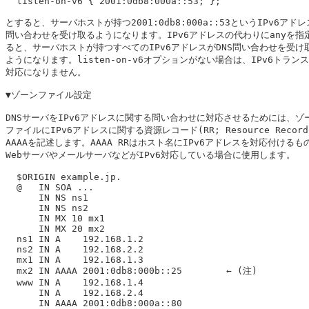
  listen-on-v6 { 2001:0db8:000a::53; };

とすると、サーバホストが持つ2001:0db8:000a::53というIPv6アドレス
問い合わせを受け取るようになります。IPv6アドレスの代わりにanyを指定
ると、サーバホストが持つすべてのIPv6アドレスがDNS問い合わせを受け取
ようになります。listen-on-v6オプションがない場合は、IPv6トランス
対応になりません。

▼ゾーンファイル設定

DNSサーバをIPv6アドレスに関する問い合わせに対応させるためには、ゾー
ファイルにIPv6アドレスに関する資源レコード(RR; Resource Record
AAAAを記述します。AAAA RRはホスト名にIPv6アドレスを対応付けるもの
WebサーバやメールサーバなどがIPv6対応している場合に使用します。

  $ORIGIN example.jp.

  @   IN SOA ...

      IN NS ns1

      IN NS ns2

      IN MX 10 mx1

      IN MX 20 mx2

  ns1 IN A    192.168.1.2

  ns2 IN A    192.168.2.2

  mx1 IN A    192.168.1.3

  mx2 IN AAAA 2001:0db8:000b::25	← (注)

  www IN A    192.168.1.4

      IN A    192.168.2.4

      IN AAAA 2001:0db8:000a::80
