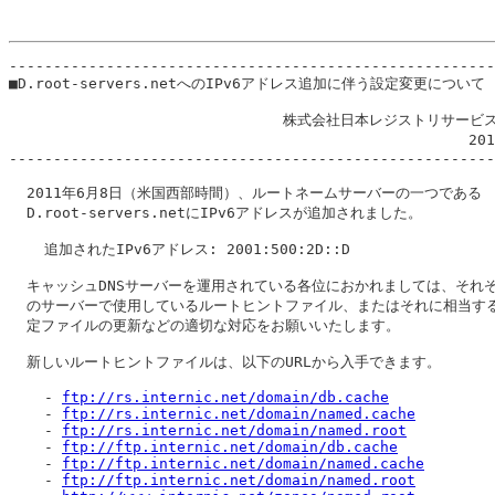
-------------------------------------------------------
■D.root-servers.netへのIPv6アドレス追加に伴う設定変更について

                               株式会社日本レジストリサービス
                                                    20
-------------------------------------------------------
  2011年6月8日（米国西部時間）、ルートネームサーバーの一つである

  D.root-servers.netにIPv6アドレスが追加されました。

    追加されたIPv6アドレス: 2001:500:2D::D

  キャッシュDNSサーバーを運用されている各位におかれましては、それぞ
  のサーバーで使用しているルートヒントファイル、またはそれに相当する
  定ファイルの更新などの適切な対応をお願いいたします。

  新しいルートヒントファイルは、以下のURLから入手できます。

    - 
ftp://rs.internic.net/domain/db.cache
    - 
ftp://rs.internic.net/domain/named.cache
    - 
ftp://rs.internic.net/domain/named.root
    - 
ftp://ftp.internic.net/domain/db.cache
    - 
ftp://ftp.internic.net/domain/named.cache
    - 
ftp://ftp.internic.net/domain/named.root