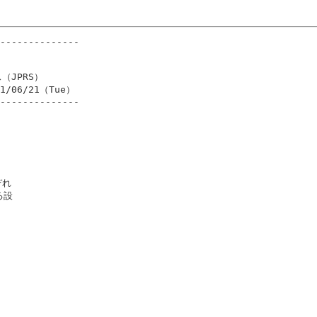
--------------

（JPRS）

11/06/21（Tue）

--------------

れ

設
