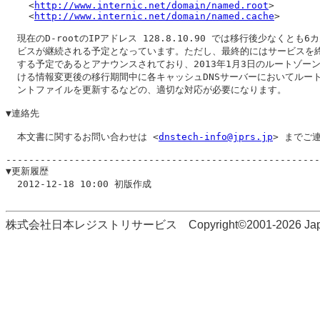
    <
http://www.internic.net/domain/named.root
>

    <
http://www.internic.net/domain/named.cache
>

  現在のD-rootのIPアドレス 128.8.10.90 では移行後少なくとも6
  ビスが継続される予定となっています。ただし、最終的にはサービスを終
  する予定であるとアナウンスされており、2013年1月3日のルートゾーン
  ける情報変更後の移行期間中に各キャッシュDNSサーバーにおいてルート
  ントファイルを更新するなどの、適切な対応が必要になります。

▼連絡先

  本文書に関するお問い合わせは <
dnstech-info@jprs.jp
> までご
-------------------------------------------------------
▼更新履歴

  2012-12-18 10:00 初版作成

株式会社日本レジストリサービス Copyright©2001-2026 Japan Regi