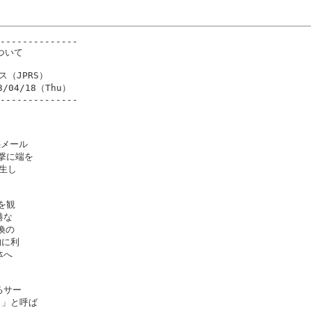
--------------

ついて

ス（JPRS）

3/04/18（Thu）

--------------

メール

撃に端を

生し

観

な

の

に利

へ

サー

）」と呼ば
