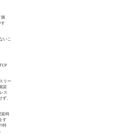
満

す

ないこ

P

スリー

認

レス

ず、

延時

す

特


