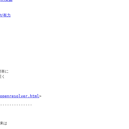
入が有力
単に

く

openresolver.html
>

--------------

来は


