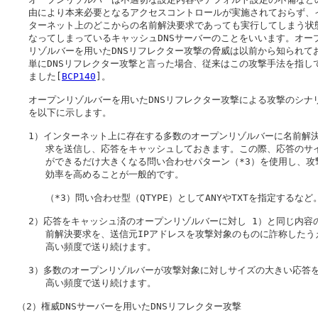
    由により本来必要となるアクセスコントロールが実施されておらず、イ
    ターネット上のどこからの名前解決要求であっても実行してしまう状態
    なってしまっているキャッシュDNSサーバーのことをいいます。オープ
    リゾルバーを用いたDNSリフレクター攻撃の脅威は以前から知られてお
    単にDNSリフレクター攻撃と言った場合、従来はこの攻撃手法を指して
    ました[
BCP140
]。

    オープンリゾルバーを用いたDNSリフレクター攻撃による攻撃のシナリ
    を以下に示します。

    1）インターネット上に存在する多数のオープンリゾルバーに名前解決
       求を送信し、応答をキャッシュしておきます。この際、応答のサイ
       ができるだけ大きくなる問い合わせパターン（*3）を使用し、攻撃
       効率を高めることが一般的です。

       （*3）問い合わせ型（QTYPE）としてANYやTXTを指定するなど。
    2）応答をキャッシュ済のオープンリゾルバーに対し 1）と同じ内容の
       前解決要求を、送信元IPアドレスを攻撃対象のものに詐称したう
       高い頻度で送り続けます。

    3）多数のオープンリゾルバーが攻撃対象に対しサイズの大きい応答を
       高い頻度で送り続けます。

  （2）
権威DNSサーバーを用いたDNSリフレクター攻撃