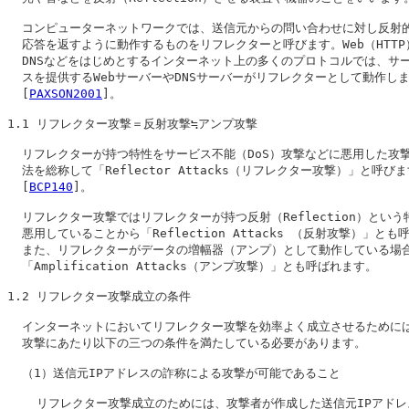
  コンピューターネットワークでは、送信元からの問い合わせに対し反射的
  応答を返すように動作するものをリフレクターと呼びます。Web（HTTP）
  DNSなどをはじめとするインターネット上の多くのプロトコルでは、サー
  スを提供するWebサーバーやDNSサーバーがリフレクターとして動作しま
  [
PAXSON2001
]。

1.1 
リフレクター攻撃＝反射攻撃≒アンプ攻撃
  リフレクターが持つ特性をサービス不能（DoS）攻撃などに悪用した攻撃
  法を総称して「Reflector Attacks（リフレクター攻撃）」と呼びま
  [
BCP140
]。

  リフレクター攻撃ではリフレクターが持つ反射（Reflection）という特
  悪用していることから「Reflection Attacks （反射攻撃）」とも
  また、リフレクターがデータの増幅器（アンプ）として動作している場合
  「Amplification Attacks（アンプ攻撃）」とも呼ばれます。

1.2 
リフレクター攻撃成立の条件
  インターネットにおいてリフレクター攻撃を効率よく成立させるためには
  攻撃にあたり以下の三つの条件を満たしている必要があります。

  （1）送信元IPアドレスの詐称による攻撃が可能であること

    リフレクター攻撃成立のためには、攻撃者が作成した送信元IPアドレ