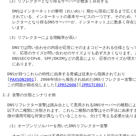
  （2）リフレクターとなり得るサーバーが数多く存在する

    DNSはインターネットの黎明（れいめい）期から現在に至るまで広く使
    されている、インターネットの基本サービスの一つです。そのため、リ
    レクターとなり得るDNSサーバーが、インターネット上に数多く存在し
    います。

  （3）リフレクターによる増幅率が高い

    DNSでは問い合わせの内容が応答にそのままコピーされる仕様となって
    り、応答のサイズが問い合わせのサイズよりも必ず大きくなります。ま
    DNSSECやIPv6、SPF/DKIMなどの普及により、応答のサイズが増大
    にあります。

  DNSが持つこれらの特性に由来する脅威は従来から指摘されており

  [
PAXSON2001
]、2006年頃から報告され始めたDNSリフレクター攻撃に
  この問題が顕在化しました[
JPRS2006
][
JPRSTC003
]。

2.2 
攻撃の分類とシナリオ例
  DNSリフレクター攻撃は踏み台として悪用されるDNSサーバーの種類によ
  以下の二種類に分類されます。これら二種類の攻撃はその手法に由来する
  徴や適用可能な対策が異なっていることから、分けて考える必要がありま
  （1）
オープンリゾルバーを用いたDNSリフレクター攻撃
    オープンリゾルバーは不適切な設定内容やデフォルト設定の不備などの