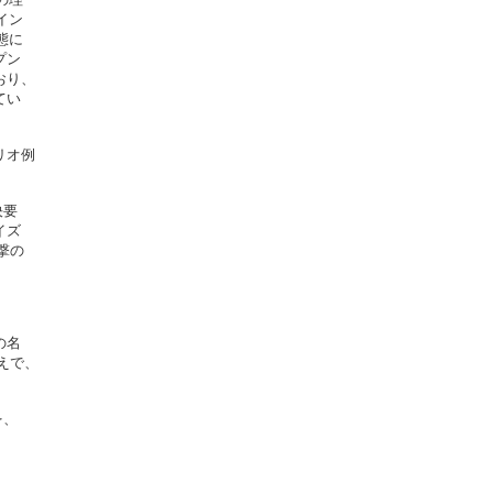
ン

に

ン

り、

い

オ例

要

ズ

の



名

えで、

、
