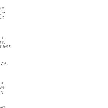
用

フ

て

お

た、

する傾向

より、

り、

特

す。

理
