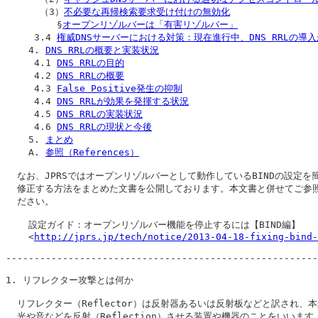
      （3）
不必要な再帰検索要求受け付けの無効化
         §
オープンリゾルバーは「有害リゾルバー」
     3.4 
権威DNSサーバーにおける対策：現在進行中、DNS RRLの導
    4. 
DNS RRLの概要と実装状況
     4.1 
DNS RRLの目的
     4.2 
DNS RRLの概要
     4.3 
False Positive発生の抑制
     4.4 
DNS RRLが効果を発揮する状況
     4.5 
DNS RRLの実装状況
     4.6 
DNS RRLの現状と今後
    5. 
まとめ
    A. 
参照（References）
  なお、JPRSではオープンリゾルバーとして動作しているBINDの設定を簡
  修正する方法をまとめた文書を公開しております。本文書と併せてご参照
  ださい。

    設定ガイド：オープンリゾルバー機能を停止するには【BIND編】

    <
http://jprs.jp/tech/notice/2013-04-18-fixing-bind-
-------------------------------------------------------
1. 
リフレクター攻撃とは何か
  リフレクター（Reflector）は反射器あるいは反射板などと訳され、本
  光や音などを反射（Reflection）させる装置や機器のことをいいます。