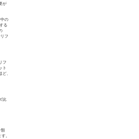
が

中の

する



リフ

フ

ト

ど、

比

類

す。
