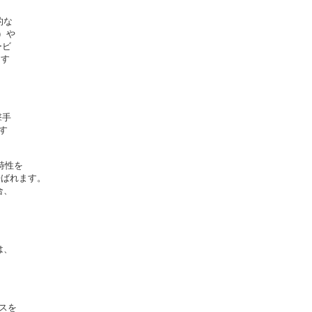
な

や

ビ

す

手

す

性を

呼ばれます。

、

、

スを
