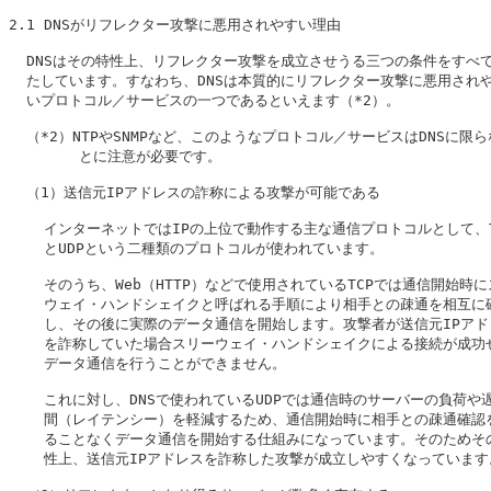
2.1 
DNSがリフレクター攻撃に悪用されやすい理由
  DNSはその特性上、リフレクター攻撃を成立させうる三つの条件をすべて
  たしています。すなわち、DNSは本質的にリフレクター攻撃に悪用されや
  いプロトコル／サービスの一つであるといえます（*2）。

  （*2）NTPやSNMPなど、このようなプロトコル／サービスはDNSに限ら
        とに注意が必要です。

  （1）送信元IPアドレスの詐称による攻撃が可能である

    インターネットではIPの上位で動作する主な通信プロトコルとして、TC
    とUDPという二種類のプロトコルが使われています。

    そのうち、Web（HTTP）などで使用されているTCPでは通信開始時に
    ウェイ・ハンドシェイクと呼ばれる手順により相手との疎通を相互に確
    し、その後に実際のデータ通信を開始します。攻撃者が送信元IPアド
    を詐称していた場合スリーウェイ・ハンドシェイクによる接続が成功せ
    データ通信を行うことができません。

    これに対し、DNSで使われているUDPでは通信時のサーバーの負荷や遅
    間（レイテンシー）を軽減するため、通信開始時に相手との疎通確認を
    ることなくデータ通信を開始する仕組みになっています。そのためその
    性上、送信元IPアドレスを詐称した攻撃が成立しやすくなっています。