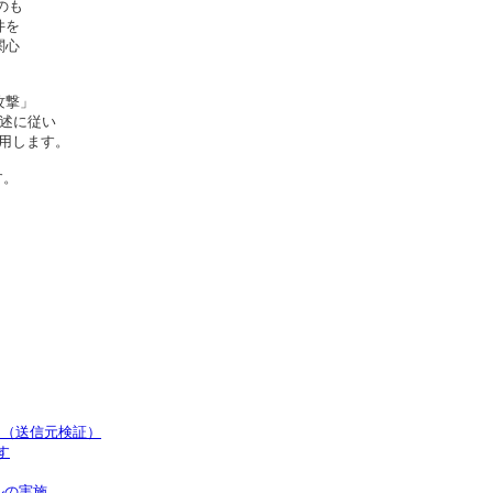
も

を

心

撃」

述に従い

使用します。

。

on（送信元検証）
す
ルの実施