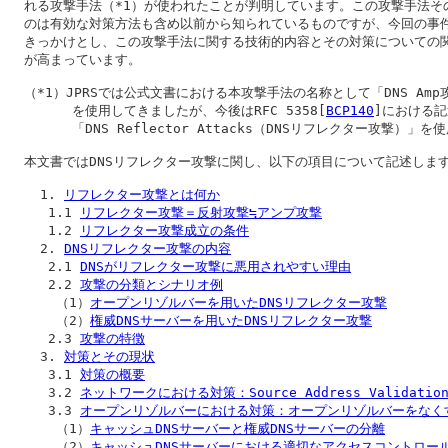
  れる攻撃手法（*1）が使われたことが判明しています。この攻撃手法その
  のは有効な対策方法も含め以前から知られているものですが、今回の事件
  きっかけとし、この攻撃手法に関する技術的内容とその対策についての関
  が高まっています。

  （*1）JPRSでは公式文書における本攻撃手法の名称として「DNS Amp攻
        を使用してきましたが、今後はRFC 5358[
BCP140
]における記
        「DNS Reflector Attacks（DNSリフレクター攻撃）」を
  本文書ではDNSリフレクター攻撃に関し、以下の項目について記述します
    1. 
リフレクター攻撃とは何か
     1.1 
リフレクター攻撃＝反射攻撃≒アンプ攻撃
     1.2 
リフレクター攻撃成立の条件
    2. 
DNSリフレクター攻撃の内容
     2.1 
DNSがリフレクター攻撃に悪用されやすい理由
     2.2 
攻撃の分類とシナリオ例
      （1）
オープンリゾルバーを用いたDNSリフレクター攻撃
      （2）
権威DNSサーバーを用いたDNSリフレクター攻撃
     2.3 
攻撃の特徴
    3. 
対策とその現状
     3.1 
対策の概要
     3.2 
ネットワークにおける対策：Source Address Validati
     3.3 
オープンリゾルバーにおける対策：オープンリゾルバーをなく
      （1）
キャッシュDNSサーバーと権威DNSサーバーの分離
      （2）
キャッシュDNSサーバーにおける適切なアクセスコントロー