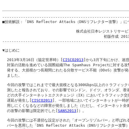
-------------------------------------------------------
■技術解説：「DNS Reflector Attacks（DNSリフレクター攻撃）」に
                                株式会社日本レジストリサービ
                                            初版作成 201
-------------------------------------------------------
▼はじめに

  2013年3月16日（協定世界時）[
CISCO2013
]から3月下旬にかけ、迷惑
  対策の活動を進めている国際組織The Spamhaus Projectに対する攻
  発する、大規模かつ長期間にわたる分散サービス不能（DDoS）攻撃が発
  ました。

  今回の攻撃ではこれまでで最大規模となる300Gbps以上のトラフィックを
  測したと報告されており、その影響でロンドン、ドイツ、オランダ、香港
  どの大手インターネットエクスチェンジ（IX）においてトラフィック交換
  遅延が発生し[
CISCO2013
]、一部地域においてインターネットが一時的
  用しにくくなるなどの障害が発生しました（ただし、インターネット全体
  の攻撃の影響は限定的でした[
SANS2013
]）。

  今回の攻撃には不適切な設定がされた「オープンリゾルバー」と呼ばれる
  バーを悪用した「DNS Reflector Attacks（DNSリフレクター攻撃