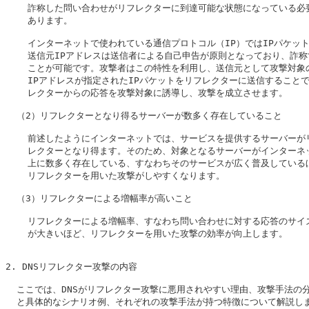
    詐称した問い合わせがリフレクターに到達可能な状態になっている必要
    あります。

    インターネットで使われている通信プロトコル（IP）ではIPパケット
    送信元IPアドレスは送信者による自己申告が原則となっており、詐称
    ことが可能です。攻撃者はこの特性を利用し、送信元として攻撃対象の
    IPアドレスが指定されたIPパケットをリフレクターに送信することで
    レクターからの応答を攻撃対象に誘導し、攻撃を成立させます。

  （2）リフレクターとなり得るサーバーが数多く存在していること

    前述したようにインターネットでは、サービスを提供するサーバーがリ
    レクターとなり得ます。そのため、対象となるサーバーがインターネッ
    上に数多く存在している、すなわちそのサービスが広く普及しているほ
    リフレクターを用いた攻撃がしやすくなります。

  （3）リフレクターによる増幅率が高いこと

    リフレクターによる増幅率、すなわち問い合わせに対する応答のサイズ
    が大きいほど、リフレクターを用いた攻撃の効率が向上します。

2. 
DNSリフレクター攻撃の内容
  ここでは、DNSがリフレクター攻撃に悪用されやすい理由、攻撃手法の分
  と具体的なシナリオ例、それぞれの攻撃手法が持つ特徴について解説しま