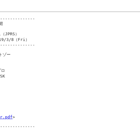
--------------



（JPRS）

19/3/8（Fri）

--------------

トゾー

ロ

K

r.pdf
>

--------------
