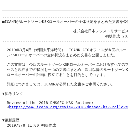
-------------------------------------------------------
■ICANNがルートゾーンKSKロールオーバーの全体状況をまとめた文書を公開
                               株式会社日本レジストリサービス
                                             初版作成 20
-------------------------------------------------------
  2019年3月4日（米国太平洋時間）、ICANN CTOオフィスが今回のルー
  ンKSKロールオーバーの全体状況をまとめた文書を公開しました。

  この文書は、今回のルートゾーンKSKロールオーバーにおけるすべてのプ
  セスと現在までの状況を一つの文書にまとめ、次回以降のルートゾーンKS
  ロールオーバーの計画に役立てることを目的としています。

  詳細につきましては、ICANNが公開した文書をご参照ください。

▼参考リンク

  Review of the 2018 DNSSEC KSK Rollover

  <
https://www.icann.org/review-2018-dnssec-ksk-rollove
-------------------------------------------------------
▼更新履歴

  2019/3/8 11:00 初版作成
