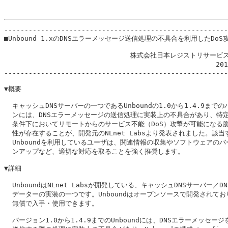
-------------------------------------------------------
■Unbound 1.xのDNSエラーメッセージ送信処理の不具合を利用したDoS
                               株式会社日本レジストリサービス
                                                    20
-------------------------------------------------------
▼概要

  キャッシュDNSサーバーの一つであるUnboundの1.0から1.4.9までの
  ンには、DNSエラーメッセージの送信処理に実装上の不具合があり、特定
  条件下においてリモートからのサービス不能（DoS）攻撃が可能になる脆
  性が存在することが、開発元のNLnet Labsより発表されました。該当す
  Unboundを利用しているユーザは、関連情報の収集やソフトウェアのバ
  ンアップなど、適切な対応を取ることを強く推奨します。

▼詳細

  UnboundはNLnet Labsが開発している、キャッシュDNSサーバー／DNS
  データーの実装の一つです。Unboundはオープンソースで開発されており
  無償で入手・使用できます。

  バージョン1.0から1.4.9までのUnboundには、DNSエラーメッセージ