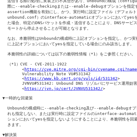
  送信する際の処理に実装上の不具合があり、Unboundの構成（configur
  際に--enable-checkingまたは--enable-debugオプションを指
  assertion機能を有効にし、かつ、実行時に設定ファイル（デフォルト
  unbound.conf）のinterface-automaticオプションにおいてye
  た場合、特定のDNSパケットを作成・送信することにより、DNSサービス
  モートから停止させることが可能となります。

  なお、本脆弱性はUnboundの構成時に上記オプションを指定し、かつ実行
  に上記オプションにおいてyesを指定している場合にのみ該当します。

  本脆弱性の詳細については以下の脆弱性情報（*1）をご参照ください。

  （*1）CVE - CVE-2011-1922

        <
https://cve.mitre.org/cgi-bin/cvename.cgi?name
        Vulnerability Note VU#531342

        <
https://www.kb.cert.org/vuls/id/531342
>

        JVNVU#531342: Unbound DNS リゾルバにサービス運用妨害
        <
https://jvn.jp/cert/JVNVU531342/
>

▼一時的な回避策

  Unboundの構成時に--enable-checking及び--enable-debug
  れも指定しない、または実行時に設定ファイルのinterface-automati
  ションにおいてyesを指定しないようにすることにより、本脆弱性を回避
  きます。

▼解決策
