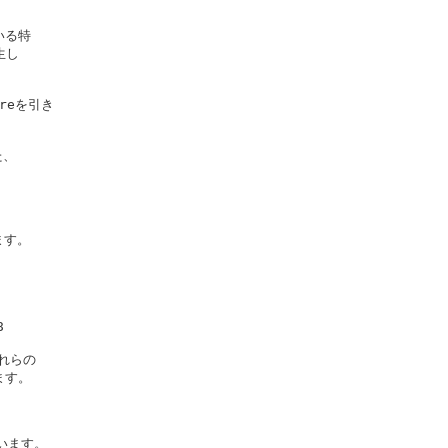
る特

し

reを引き

、

す。



れらの

す。

います。
