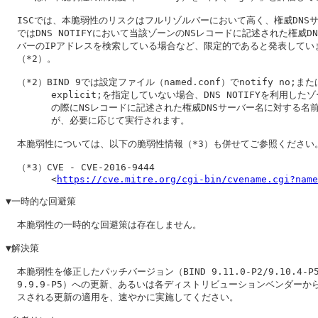
  ISCでは、本脆弱性のリスクはフルリゾルバーにおいて高く、権威DNSサ
  ではDNS NOTIFYにおいて当該ゾーンのNSレコードに記述された権威DN
  バーのIPアドレスを検索している場合など、限定的であると発表していま
  （*2）。

  （*2）BIND 9では設定ファイル（named.conf）でnotify no;またはn
        explicit;を指定していない場合、DNS NOTIFYを利用したゾ
        の際にNSレコードに記述された権威DNSサーバー名に対する名前
        が、必要に応じて実行されます。

  本脆弱性については、以下の脆弱性情報（*3）も併せてご参照ください。
  （*3）CVE - CVE-2016-9444

        <
https://cve.mitre.org/cgi-bin/cvename.cgi?name
▼一時的な回避策

  本脆弱性の一時的な回避策は存在しません。

▼解決策

  本脆弱性を修正したパッチバージョン（BIND 9.11.0-P2/9.10.4-P5
  9.9.9-P5）への更新、あるいは各ディストリビューションベンダーから
  スされる更新の適用を、速やかに実施してください。
