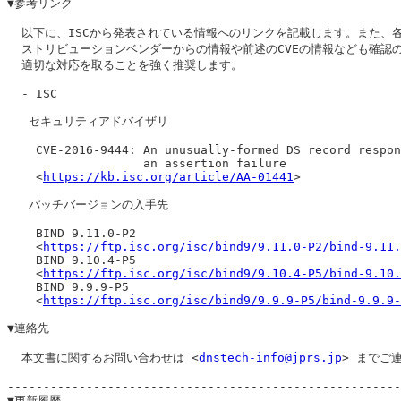
▼参考リンク

  以下に、ISCから発表されている情報へのリンクを記載します。また、各
  ストリビューションベンダーからの情報や前述のCVEの情報なども確認の
  適切な対応を取ることを強く推奨します。

  - ISC

   セキュリティアドバイザリ

    CVE-2016-9444: An unusually-formed DS record respon
                   an assertion failure

    <
https://kb.isc.org/article/AA-01441
>

   パッチバージョンの入手先

    BIND 9.11.0-P2

    <
https://ftp.isc.org/isc/bind9/9.11.0-P2/bind-9.11.
    BIND 9.10.4-P5

    <
https://ftp.isc.org/isc/bind9/9.10.4-P5/bind-9.10.
    BIND 9.9.9-P5

    <
https://ftp.isc.org/isc/bind9/9.9.9-P5/bind-9.9.9-
▼連絡先

  本文書に関するお問い合わせは <
dnstech-info@jprs.jp
> までご
-------------------------------------------------------
▼更新履歴
