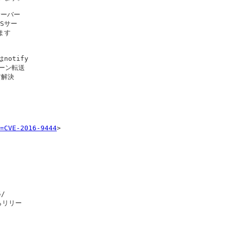
ーバー

Sサー

す

otify

ーン転送

解決



=CVE-2016-9444
>

/

リリー
