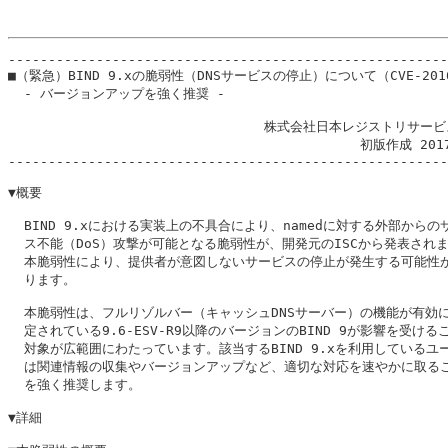
-------------------------------------------------------
■（緊急）BIND 9.xの脆弱性（DNSサービスの停止）について（CVE-2016-
  - バージョンアップを強く推奨 -

                                株式会社日本レジストリサービ
                                            初版作成 201
-------------------------------------------------------
▼概要

  BIND 9.xにおける実装上の不具合により、namedに対する外部からのサ
  ス不能（DoS）攻撃が可能となる脆弱性が、開発元のISCから発表されま
  本脆弱性により、提供者が意図しないサービスの停止が発生する可能性が
  ります。

  本脆弱性は、フルリゾルバー（キャッシュDNSサーバー）の機能が有効に
  定されている9.6-ESV-R9以降のバージョンのBIND 9が影響を受ける
  対象が広範囲にわたっています。該当するBIND 9.xを利用しているユー
  は関連情報の収集やバージョンアップなど、適切な対応を速やかに取るこ
  を強く推奨します。

▼詳細
