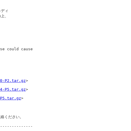
ディ

上、

se could cause

0-P2.tar.gz
>

4-P5.tar.gz
>

P5.tar.gz
>

連絡ください。

--------------
