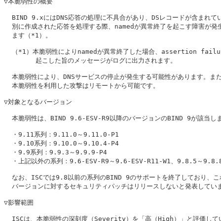
▽本脆弱性の概要

  BIND 9.xにはDNS応答の処理に不具合があり、DSレコードが含まれてい
  別に作成された応答を処理する際、namedが異常終了を起こす障害が発生
  ます（*1）。

  （*1）本脆弱性によりnamedが異常終了した場合、assertion failu
        起こした旨のメッセージがログに出力されます。

  本脆弱性により、DNSサービスの停止が発生する可能性があります。また
  本脆弱性を利用した攻撃はリモートから可能です。

▽対象となるバージョン

  本脆弱性は、BIND 9.6-ESV-R9以降のバージョンのBIND 9が該当しま
  ・9.11系列：9.11.0～9.11.0-P1

  ・9.10系列：9.10.0～9.10.4-P4

  ・9.9系列：9.9.3～9.9.9-P4

  ・上記以外の系列：9.6-ESV-R9～9.6-ESV-R11-W1、9.8.5～9.8.8
  なお、ISCでは9.8以前の系列のBIND 9のサポートを終了しており、こ
  バージョンに対するセキュリティパッチはリリースしないと発表していま
▽影響範囲

  ISCは、本脆弱性の深刻度（Severity）を「高（High）」と評価して