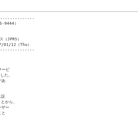
--------------

9444）

ス（JPRS）

7/01/12（Thu）

--------------

ービ

した。

あ

設

ことから、

ザー

と
