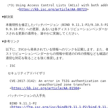
  （*3）Using Access Control Lists (ACLs) with both addr
        <
https://kb.isc.org/article/AA-00723
>

▼解決策

  本脆弱性を修正したパッチバージョン（BIND 9.11.1-P2/9.10.5-P2
  9.9.10-P2）への更新、あるいは各ディストリビューションベンダーか
  スされる更新の適用を、速やかに実施してください。

▼参考リンク

  以下に、ISCから発表されている情報へのリンクを記載します。また、各
  ストリビューションベンダーからの情報や前述のCVEの情報なども確認の
  適切な対応を取ることを強く推奨します。

  - ISC

   セキュリティアドバイザリ

    CVE-2017-3142: An error in TSIG authentication can 
                   unauthorized zone transfers

    <
https://kb.isc.org/article/AA-01504
>

   パッチバージョンの入手先

    BIND 9.11.1-P2

    <
https://ftp.isc.org/isc/bind9/9.11.1-P2/bind-9.11.