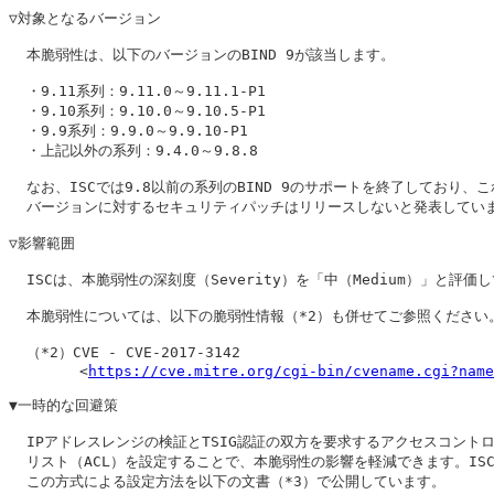
▽対象となるバージョン

  本脆弱性は、以下のバージョンのBIND 9が該当します。

  ・9.11系列：9.11.0～9.11.1-P1

  ・9.10系列：9.10.0～9.10.5-P1

  ・9.9系列：9.9.0～9.9.10-P1

  ・上記以外の系列：9.4.0～9.8.8

  なお、ISCでは9.8以前の系列のBIND 9のサポートを終了しており、こ
  バージョンに対するセキュリティパッチはリリースしないと発表していま
▽影響範囲

  ISCは、本脆弱性の深刻度（Severity）を「中（Medium）」と評価し
  本脆弱性については、以下の脆弱性情報（*2）も併せてご参照ください。
  （*2）CVE - CVE-2017-3142

        <
https://cve.mitre.org/cgi-bin/cvename.cgi?name
▼一時的な回避策

  IPアドレスレンジの検証とTSIG認証の双方を要求するアクセスコントロ
  リスト（ACL）を設定することで、本脆弱性の影響を軽減できます。ISC
  この方式による設定方法を以下の文書（*3）で公開しています。
