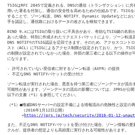
  TSIGはRFC 2845で定義される、DNSの通信（トランザクション）に共
  用いた署名を付加し、通信の安全性を高めるための仕組みです。TSIGを
  することで、ゾーン転送、DNS NOTIFY、Dynamic Updateなどにお
  手を認証し、通信路におけるデータの改ざんを検知できます。

  BIND 9.xにはTSIGの取り扱いに不具合があり、有効なTSIG鍵の名前が
  あった場合、特別に作成されたリクエストパケットにより、ゾーン転送及
  DNS NOTIFYのTSIG認証を迂回できます。そのため、アクセスコントロ
  スト（ACL）にTSIGによるアクセス制限が設定されており、かつ、TSIG
  の制限が設定されていなかった場合、外部の第三者による以下の操作が可
  になります。

  - 許可されていない受信者に対するゾーン転送（AXFR）の提供

  - 不正なDNS NOTIFYパケットの受け付け

  ゾーン転送が実行された場合、悪意を持つ第三者にゾーンデータが流出す
  可能性があります。ゾーンデータの流出の影響については、JPRSが公開
  以下の文書（*1）を参照してください。

  （*1）■権威DNSサーバーの設定不備による情報流出の危険性と設定の再
        （2016年1月12日公開）

        <
https://jprs.jp/tech/security/2016-01-12-unaut
  また、不正なDNS NOTIFYパケットを受け付けた場合、ゾーン情報の更新
  クルが、提供者の想定よりも高頻度に実行される可能性があります。
