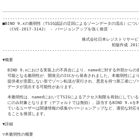
-------------------------------------------------------
■BIND 9.xの脆弱性（TSIG認証の迂回によるゾーンデータの流出）につい
  （CVE-2017-3142） - バージョンアップを強く推奨 -

                                株式会社日本レジストリサービ
                                            初版作成 201
-------------------------------------------------------
▼概要

  BIND 9.xにおける実装上の不具合により、namedに対する外部からの攻
  可能となる脆弱性が、開発元のISCから発表されました。本脆弱性により
  提供者が意図しない形でゾーン転送が実行され、悪意を持つ第三者にゾー
  データが流出する可能性があります。

  本脆弱性は、namedにおいてTSIGによるアクセス制限を有効にしている
  にのみ対象となります（デフォルトでは無効）。該当するBIND 9.xを利
  ているユーザーは関連情報の収集やバージョンアップなど、適切な対応を
  ることを推奨します。

▼詳細

▽本脆弱性の概要
