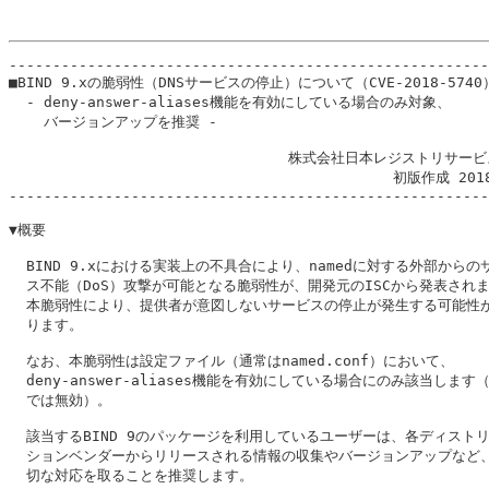
-------------------------------------------------------
■BIND 9.xの脆弱性（DNSサービスの停止）について（CVE-2018-5740）
  - deny-answer-aliases機能を有効にしている場合のみ対象、

    バージョンアップを推奨 -

                                株式会社日本レジストリサービ
                                            初版作成 201
-------------------------------------------------------
▼概要

  BIND 9.xにおける実装上の不具合により、namedに対する外部からのサ
  ス不能（DoS）攻撃が可能となる脆弱性が、開発元のISCから発表されま
  本脆弱性により、提供者が意図しないサービスの停止が発生する可能性が
  ります。

  なお、本脆弱性は設定ファイル（通常はnamed.conf）において、

  deny-answer-aliases機能を有効にしている場合にのみ該当します
  では無効）。

  該当するBIND 9のパッケージを利用しているユーザーは、各ディストリ
  ションベンダーからリリースされる情報の収集やバージョンアップなど、
  切な対応を取ることを推奨します。
