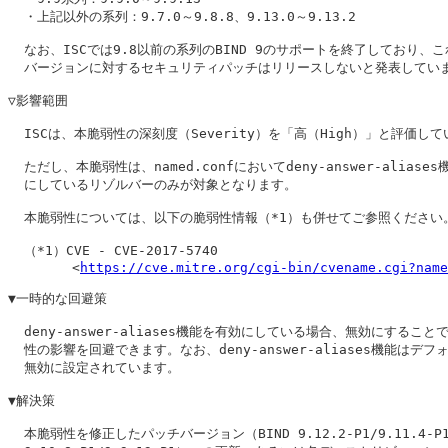
  ・上記以外の系列：9.7.0～9.8.8、9.13.0～9.13.2

  なお、ISCでは9.8以前の系列のBIND 9のサポートを終了しており、こ
  バージョンに対するセキュリティパッチはリリースしないと発表していま
▽影響範囲

  ISCは、本脆弱性の深刻度（Severity）を「高（High）」と評価して
  ただし、本脆弱性は、named.confにおいてdeny-answer-aliases
  にしているリゾルバーのみが対象となります。

  本脆弱性については、以下の脆弱性情報（*1）も併せてご参照ください。
  （*1）CVE - CVE-2017-5740

        <
https://cve.mitre.org/cgi-bin/cvename.cgi?name
▼一時的な回避策

  deny-answer-aliases機能を有効にしている場合、無効にすることで
  性の影響を回避できます。なお、deny-answer-aliases機能はデフォ
  無効に設定されています。

▼解決策

  本脆弱性を修正したパッチバージョン（BIND 9.12.2-P1/9.11.4-P1