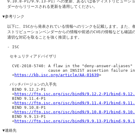
  9.10.8-P1/9.9.13-P1）への更新、あるいは各ディストリビューショ
  ダーからリリースされる更新を適用してください。

▼参考リンク

  以下に、ISCから発表されている情報へのリンクを記載します。また、各
  ストリビューションベンダーからの情報や前述のCVEの情報なども確認の
  適切な対応を取ることを強く推奨します。

  - ISC

   セキュリティアドバイザリ

    CVE-2018-5740: A flaw in the "deny-answer-aliases" 
                   cause an INSIST assertion failure in
    <
https://kb.isc.org/article/AA-01639
>

   パッチバージョンの入手先

    BIND 9.12.2-P1

    <
https://ftp.isc.org/isc/bind9/9.12.2-P1/bind-9.12.
    BIND 9.11.4-P1

    <
https://ftp.isc.org/isc/bind9/9.11.4-P1/bind-9.11.
    BIND 9.10.8-P1

    <
https://ftp.isc.org/isc/bind9/9.10.8-P1/bind-9.10.
    BIND 9.9.13-P1

    <
https://ftp.isc.org/isc/bind9/9.9.13-P1/bind-9.9.1
▼連絡先
