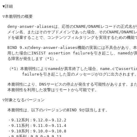
▼詳細

▽本脆弱性の概要

  deny-answer-aliasesは、応答のCNAME/DNAMEレコードの正式名
  メイン名、またはそのサブドメインであった場合、そのCNAME/DNAMEレ
  ドを破棄することで、コンテンツフィルタリングを実現するための機能で
  BIND 9.xのdeny-answer-aliases機能の実装には不具合があり、
  用した場合にINSIST assertion failureを引き起こし、namedが
  る障害が発生します（*1）。

  （*1）本脆弱性によりnamedが異常終了した場合、name.cでassertio
        failureを引き起こした旨のメッセージがログに出力されます。
  本脆弱性により、DNSサービスの停止が発生する可能性があります。また
  本脆弱性を利用した攻撃はリモートから可能です。

▽対象となるバージョン

  本脆弱性は、以下のバージョンのBIND 9が該当します。

  ・9.12系列：9.12.0～9.12.2

  ・9.11系列：9.11.0～9.11.4

  ・9.10系列：9.10.0～9.10.8

  ・9.9系列：9.9.0～9.9.13
