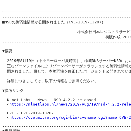
-------------------------------------------------------
■NSDの脆弱性情報が公開されました（CVE-2019-13207）

                                株式会社日本レジストリサービ
                                            初版作成 201
-------------------------------------------------------
▼概要

  2019年8月19日（中央ヨーロッパ夏時間）、権威DNSサーバーNSDにおい
  正なゾーンファイルによりゾーンパーサーがクラッシュする脆弱性情報が
  開されました。併せて、本脆弱性を修正したバージョンも公開されていま
  詳細につきましては、以下の情報をご参照ください。

▼参考リンク

  NLnet Labs - News - NSD 4.2.2 released

  <
https://nlnetlabs.nl/news/2019/Aug/19/nsd-4.2.2-rele
  CVE - CVE-2019-13207

  <
https://cve.mitre.org/cgi-bin/cvename.cgi?name=CVE-2
-------------------------------------------------------
▼更新履歴
