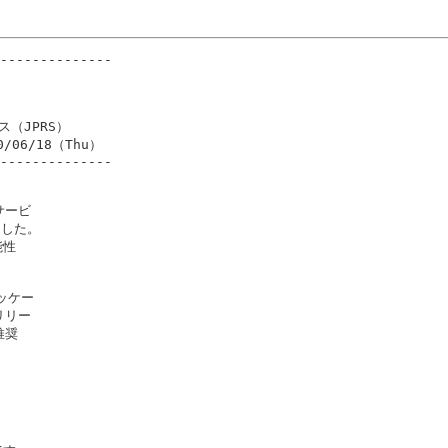
--------------



ス（JPRS）

0/06/18（Thu）

--------------

ービ

した。

性

ッケー

リー

奨
