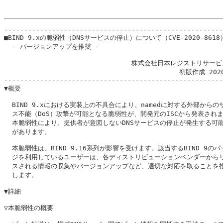
-------------------------------------------------------
■BIND 9.xの脆弱性（DNSサービスの停止）について（CVE-2020-8618）
  - バージョンアップを推奨 -

                                株式会社日本レジストリサービ
                                            初版作成 202
-------------------------------------------------------
▼概要

  BIND 9.xにおける実装上の不具合により、namedに対する外部からのサ
  ス不能（DoS）攻撃が可能となる脆弱性が、開発元のISCから発表されま
  本脆弱性により、提供者が意図しないDNSサービスの停止が発生する可能
  があります。

  本脆弱性は、BIND 9.16系列が影響を受けます。該当するBIND 9のパ
  ジを利用しているユーザーは、各ディストリビューションベンダーからリ
  スされる情報の収集やバージョンアップなど、適切な対応を取ることを推
  します。

▼詳細

▽本脆弱性の概要
