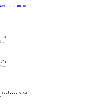
CVE-2020-8618
>

いは、

し

ディ

上、

 rdataset.c can 

r
