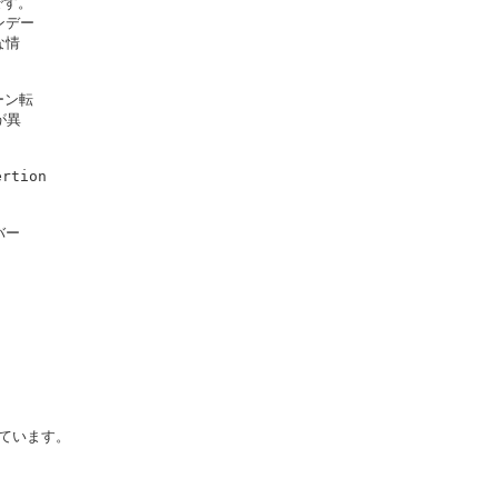
す。

デー

情

ン転

異

tion

ー

ています。
