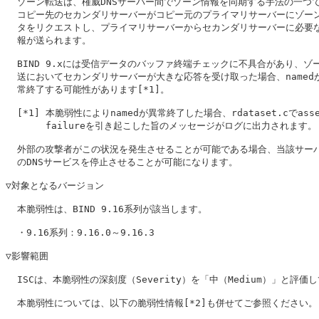
  ゾーン転送は、権威DNSサーバー間でゾーン情報を同期する手法の一つで
  コピー先のセカンダリサーバーがコピー元のプライマリサーバーにゾーン
  タをリクエストし、プライマリサーバーからセカンダリサーバーに必要な
  報が送られます。

  BIND 9.xには受信データのバッファ終端チェックに不具合があり、ゾー
  送においてセカンダリサーバーが大きな応答を受け取った場合、namedが
  常終了する可能性があります[*1]。

  [*1] 本脆弱性によりnamedが異常終了した場合、rdataset.cでasser
       failureを引き起こした旨のメッセージがログに出力されます。

  外部の攻撃者がこの状況を発生させることが可能である場合、当該サーバ
  のDNSサービスを停止させることが可能になります。

▽対象となるバージョン

  本脆弱性は、BIND 9.16系列が該当します。

  ・9.16系列：9.16.0～9.16.3

▽影響範囲

  ISCは、本脆弱性の深刻度（Severity）を「中（Medium）」と評価し
  本脆弱性については、以下の脆弱性情報[*2]も併せてご参照ください。
