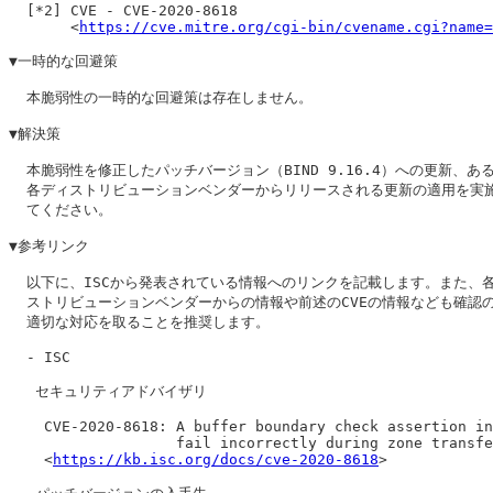
  [*2] CVE - CVE-2020-8618

       <
https://cve.mitre.org/cgi-bin/cvename.cgi?name=
▼一時的な回避策

  本脆弱性の一時的な回避策は存在しません。

▼解決策

  本脆弱性を修正したパッチバージョン（BIND 9.16.4）への更新、ある
  各ディストリビューションベンダーからリリースされる更新の適用を実施
  てください。

▼参考リンク

  以下に、ISCから発表されている情報へのリンクを記載します。また、各
  ストリビューションベンダーからの情報や前述のCVEの情報なども確認の
  適切な対応を取ることを推奨します。

  - ISC

   セキュリティアドバイザリ

    CVE-2020-8618: A buffer boundary check assertion in
                   fail incorrectly during zone transfe
    <
https://kb.isc.org/docs/cve-2020-8618
>
