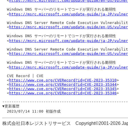
  <
https://msrc.microsoft.com/update-guide/en-US/vulner
  Windows DNS サーバーのリモートでコードが実行される脆弱性

  <
https://msrc.microsoft.com/update-guide/ja-JP/vulner
  Windows DNS Server Remote Code Execution Vulnerabilit
  <
https://msrc.microsoft.com/update-guide/en-US/vulner
  Windows DNS サーバーのリモートでコードが実行される脆弱性

  <
https://msrc.microsoft.com/update-guide/ja-JP/vulner
  Windows DNS Server Remote Code Execution Vulnerabilit
  <
https://msrc.microsoft.com/update-guide/en-US/vulner
  Windows DNS サーバーのリモートでコードが実行される脆弱性

  <
https://msrc.microsoft.com/update-guide/ja-JP/vulner
  CVE Record | CVE

  <
https://www.cve.org/CVERecord?id=CVE-2023-35310
>

  <
https://www.cve.org/CVERecord?id=CVE-2023-35344
>

  <
https://www.cve.org/CVERecord?id=CVE-2023-35345
>

  <
https://www.cve.org/CVERecord?id=CVE-2023-35346
>

-------------------------------------------------------
▼更新履歴

株式会社日本レジストリサービス Copyright©2001-2026 Japan Regi