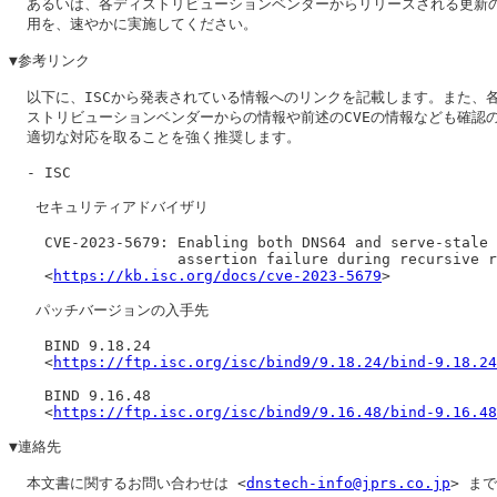
  あるいは、各ディストリビューションベンダーからリリースされる更新の
  用を、速やかに実施してください。

▼参考リンク

  以下に、ISCから発表されている情報へのリンクを記載します。また、各
  ストリビューションベンダーからの情報や前述のCVEの情報なども確認の
  適切な対応を取ることを強く推奨します。

  - ISC

   セキュリティアドバイザリ

    CVE-2023-5679: Enabling both DNS64 and serve-stale 
                   assertion failure during recursive r
    <
https://kb.isc.org/docs/cve-2023-5679
>

   パッチバージョンの入手先

    BIND 9.18.24

    <
https://ftp.isc.org/isc/bind9/9.18.24/bind-9.18.24
    BIND 9.16.48

    <
https://ftp.isc.org/isc/bind9/9.16.48/bind-9.16.48
▼連絡先

  本文書に関するお問い合わせは <
dnstech-info@jprs.co.jp
> ま