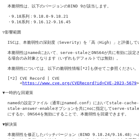
  本脆弱性は、以下のバージョンのBIND 9が該当します。

  ・9.18系列：9.18.0-9.18.21

  ・9.16系列：9.16.12-9.16.45

▽影響範囲

  ISCは、本脆弱性の深刻度（Severity）を「高（High）」と評価して
  本脆弱性はnamedにおいて、serve-staleとDNS64が共に有効に設定
  る場合のみ対象となります（いずれもデフォルトでは無効）。

  本脆弱性については、以下の脆弱性情報[*2]も併せてご参照ください。

  [*2] CVE Record | CVE

       <
https://www.cve.org/CVERecord?id=CVE-2023-5679
>

▼一時的な回避策

  namedの設定ファイル（通常はnamed.conf）においてstale-cache-e
  stale-answer-enableオプションを共にnoに指定してserve-stal
  にするか、DNS64を無効にすることで、本脆弱性を回避できます。

▼解決策

  本脆弱性を修正したパッチバージョン（BIND 9.18.24/9.16.48）へ