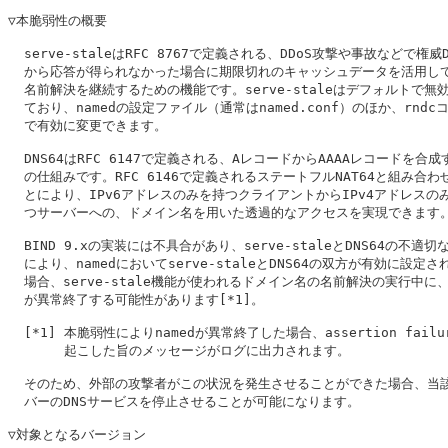
▽本脆弱性の概要

  serve-staleはRFC 8767で定義される、DDoS攻撃や事故などで権威D
  から応答が得られなかった場合に期限切れのキャッシュデータを活用して
  名前解決を継続するための機能です。serve-staleはデフォルトで無効
  ており、namedの設定ファイル（通常はnamed.conf）のほか、rndcコ
  で有効に変更できます。

  DNS64はRFC 6147で定義される、AレコードからAAAAレコードを合成
  の仕組みです。RFC 6146で定義されるステートフルNAT64と組み合わせ
  とにより、IPv6アドレスのみを持つクライアントからIPv4アドレスのみ
  つサーバーへの、ドメイン名を用いた透過的なアクセスを実現できます。
  BIND 9.xの実装には不具合があり、serve-staleとDNS64の不適切
  により、namedにおいてserve-staleとDNS64の双方が有効に設定さ
  場合、serve-stale機能が使われるドメイン名の名前解決の実行中に、na
  が異常終了する可能性があります[*1]。

  [*1] 本脆弱性によりnamedが異常終了した場合、assertion failu
       起こした旨のメッセージがログに出力されます。

  そのため、外部の攻撃者がこの状況を発生させることができた場合、当該
  バーのDNSサービスを停止させることが可能になります。

▽対象となるバージョン
