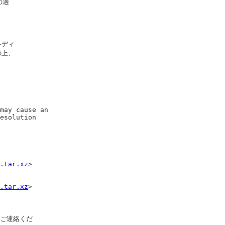
適

ディ

上、

may cause an

esolution

.tar.xz
>

.tar.xz
>

でご連絡くだ
