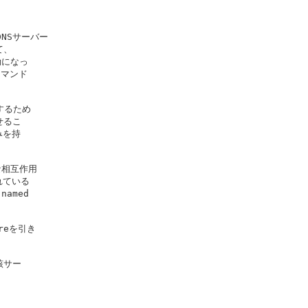
NSサーバー

、

になっ

マンド

するため

るこ

を持



な相互作用

れている

med

reを引き

サー
