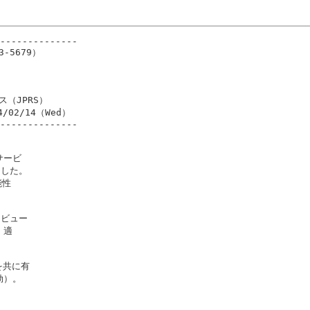
--------------

5679）

ス（JPRS）

4/02/14（Wed）

--------------

ービ

した。

性

ビュー

適

を共に有

）。
