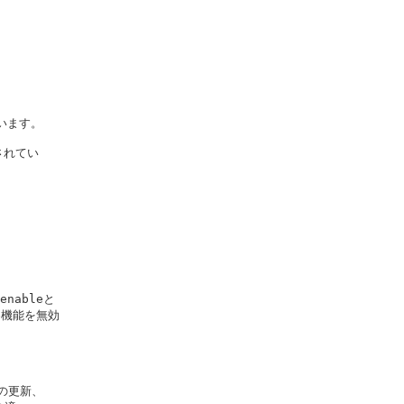
います。

されてい

nableと

e機能を無効

の更新、
