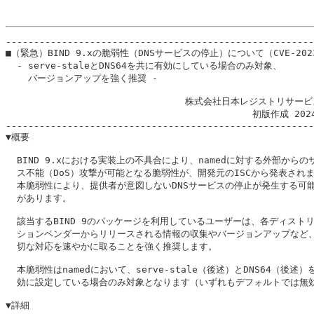
-------------------------------------------------------
■（緊急）BIND 9.xの脆弱性（DNSサービスの停止）について（CVE-2023-
  - serve-staleとDNS64を共に有効にしている場合のみ対象、

    バージョンアップを強く推奨 -

                                株式会社日本レジストリサービ
                                            初版作成 202
-------------------------------------------------------
▼概要

  BIND 9.xにおける実装上の不具合により、namedに対する外部からのサ
  ス不能（DoS）攻撃が可能となる脆弱性が、開発元のISCから発表されま
  本脆弱性により、提供者が意図しないDNSサービスの停止が発生する可能
  があります。

  該当するBIND 9のパッケージを利用しているユーザーは、各ディストリ
  ションベンダーからリリースされる情報の収集やバージョンアップなど、
  切な対応を速やかに取ることを強く推奨します。

  本脆弱性はnamedにおいて、serve-stale（後述）とDNS64（後述）
  効に設定している場合のみ対象となります（いずれもデフォルトでは無効
▼詳細
