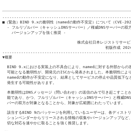
-------------------------------------------------------
■（緊急）BIND 9.xの脆弱性（namedの動作不安定）について（CVE-2024
  - フルリゾルバー（キャッシュDNSサーバー）／権威DNSサーバーの双方
    バージョンアップを強く推奨 -

                                株式会社日本レジストリサービ
                                            初版作成 202
-------------------------------------------------------
▼概要

  BIND 9.xにおける実装上の不具合により、namedに対する外部からの攻
  可能となる脆弱性が、開発元のISCから発表されました。本脆弱性により
  namedの動作が不安定になり、結果としてサービスの停止や品質低下など
  発生する可能性があります。

  本脆弱性はDNSメッセージ（問い合わせ）の送信のみで引き起こすことが
  能であり、かつ、フルリゾルバー（キャッシュDNSサーバー）と権威DNS
  バーの双方が対象となることから、対象が広範囲にわたっています。

  該当するBIND 9のパッケージを利用しているユーザーは、各ディストリ
  ションベンダーからリリースされる情報の収集やバージョンアップなど、
  切な対応を速やかに取ることを強く推奨します。
