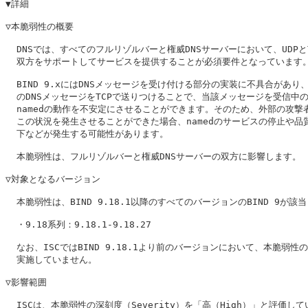
▼詳細

▽本脆弱性の概要

  DNSでは、すべてのフルリゾルバーと権威DNSサーバーにおいて、UDPとT
  双方をサポートしてサービスを提供することが必須要件となっています。
  BIND 9.xにはDNSメッセージを受け付ける部分の実装に不具合があり、
  のDNSメッセージをTCPで送りつけることで、当該メッセージを受信中の
  namedの動作を不安定にさせることができます。そのため、外部の攻撃者
  この状況を発生させることができた場合、namedのサービスの停止や品質
  下などが発生する可能性があります。

  本脆弱性は、フルリゾルバーと権威DNSサーバーの双方に影響します。

▽対象となるバージョン

  本脆弱性は、BIND 9.18.1以降のすべてのバージョンのBIND 9が該当
  ・9.18系列：9.18.1-9.18.27

  なお、ISCではBIND 9.18.1より前のバージョンにおいて、本脆弱性の
  実施していません。

▽影響範囲

  ISCは、本脆弱性の深刻度（Severity）を「高（High）」と評価して