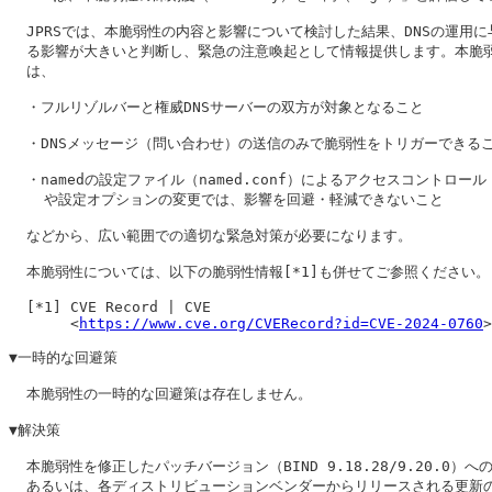
  JPRSでは、本脆弱性の内容と影響について検討した結果、DNSの運用に与
  る影響が大きいと判断し、緊急の注意喚起として情報提供します。本脆弱
  は、

  ・フルリゾルバーと権威DNSサーバーの双方が対象となること

  ・DNSメッセージ（問い合わせ）の送信のみで脆弱性をトリガーできるこ
  ・namedの設定ファイル（named.conf）によるアクセスコントロール（
    や設定オプションの変更では、影響を回避・軽減できないこと

  などから、広い範囲での適切な緊急対策が必要になります。

  本脆弱性については、以下の脆弱性情報[*1]も併せてご参照ください。

  [*1] CVE Record | CVE

       <
https://www.cve.org/CVERecord?id=CVE-2024-0760
>

▼一時的な回避策

  本脆弱性の一時的な回避策は存在しません。

▼解決策

  本脆弱性を修正したパッチバージョン（BIND 9.18.28/9.20.0）への
  あるいは、各ディストリビューションベンダーからリリースされる更新の