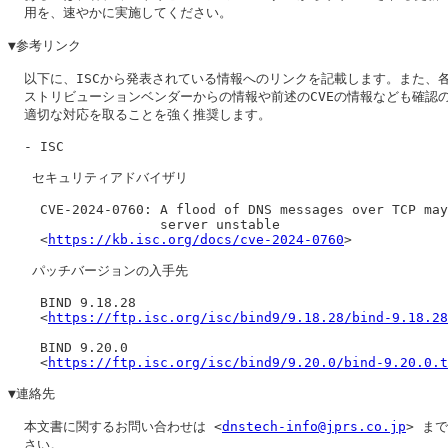
  用を、速やかに実施してください。

▼参考リンク

  以下に、ISCから発表されている情報へのリンクを記載します。また、各
  ストリビューションベンダーからの情報や前述のCVEの情報なども確認の
  適切な対応を取ることを強く推奨します。

  - ISC

   セキュリティアドバイザリ

    CVE-2024-0760: A flood of DNS messages over TCP may
                   server unstable

    <
https://kb.isc.org/docs/cve-2024-0760
>

   パッチバージョンの入手先

    BIND 9.18.28

    <
https://ftp.isc.org/isc/bind9/9.18.28/bind-9.18.28
    BIND 9.20.0

    <
https://ftp.isc.org/isc/bind9/9.20.0/bind-9.20.0.t
▼連絡先

  本文書に関するお問い合わせは <
dnstech-info@jprs.co.jp
> ま
  さい。
