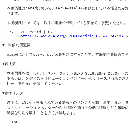
  本脆弱性はnamedにおいて、serve-staleを有効にしている場合のみ対
  ります。

  本脆弱性については、以下の脆弱性情報[*2]も併せてご参照ください。

  [*2] CVE Record | CVE

       <
https://www.cve.org/CVERecord?id=CVE-2024-4076
>

▼一時的な回避策

  namedにおいてserve-staleを無効にすることで、本脆弱性を回避でき
▼解決策

  本脆弱性を修正したパッチバージョン（BIND 9.18.28/9.20.0）への
  あるいは、各ディストリビューションベンダーからリリースされる更新の
  用を、速やかに実施してください。

▼参考リンク

  以下に、ISCから発表されている情報へのリンクを記載します。また、各
  ストリビューションベンダーからの情報や前述のCVEの情報なども確認の
  適切な対応を取ることを強く推奨します。

  - ISC
