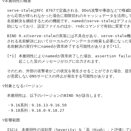
▽本脆弱性の概要

  serve-staleはRFC 8767で定義される、DDoS攻撃や事故などで権威D
  から応答が得られなかった場合に期限切れのキャッシュデータを活用して
  名前解決を継続するための機能です。namedのserve-staleはデフォル
  効になっており、設定ファイルのほか、rndcコマンドで有効に変更でき
  BIND 9.xのserve-staleの実装には不具合があり、serve-stale
  される名前解決においてローカルのゾーンデータの検索も必要になった場
  名前解決の実行中にnamedが異常終了する可能性があります[*1]。

  [*1] 本脆弱性によりnamedが異常終了した場合、assertion failu
       起こした旨のメッセージがログに出力されます。

  そのため、外部の攻撃者がこの状況を発生させることができた場合、提供
  が意図しないDNSサービスの停止が発生する可能性があります。

▽対象となるバージョン

  本脆弱性は、以下のバージョンのBIND 9が該当します。

  ・9.16系列：9.16.13-9.16.50

  ・9.18系列：9.18.0-9.18.27

▽影響範囲

  ISCは、本脆弱性の深刻度（Severity）を「高（High）」と評価して