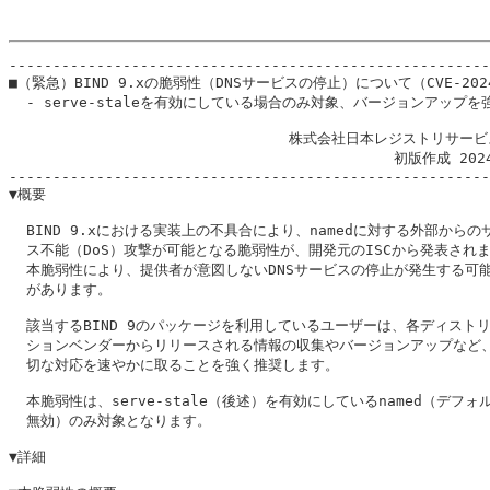
-------------------------------------------------------
■（緊急）BIND 9.xの脆弱性（DNSサービスの停止）について（CVE-2024-
  - serve-staleを有効にしている場合のみ対象、バージョンアップを強
                                株式会社日本レジストリサービ
                                            初版作成 202
-------------------------------------------------------
▼概要

  BIND 9.xにおける実装上の不具合により、namedに対する外部からのサ
  ス不能（DoS）攻撃が可能となる脆弱性が、開発元のISCから発表されま
  本脆弱性により、提供者が意図しないDNSサービスの停止が発生する可能
  があります。

  該当するBIND 9のパッケージを利用しているユーザーは、各ディストリ
  ションベンダーからリリースされる情報の収集やバージョンアップなど、
  切な対応を速やかに取ることを強く推奨します。

  本脆弱性は、serve-stale（後述）を有効にしているnamed（デフォル
  無効）のみ対象となります。

▼詳細
