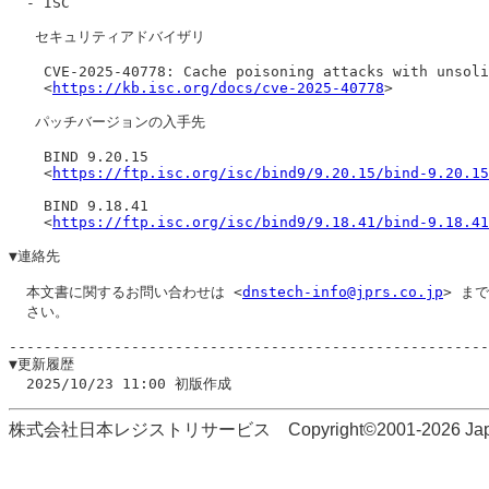
  - ISC

   セキュリティアドバイザリ

    CVE-2025-40778: Cache poisoning attacks with unsoli
    <
https://kb.isc.org/docs/cve-2025-40778
>

   パッチバージョンの入手先

    BIND 9.20.15

    <
https://ftp.isc.org/isc/bind9/9.20.15/bind-9.20.15
    BIND 9.18.41

    <
https://ftp.isc.org/isc/bind9/9.18.41/bind-9.18.41
▼連絡先

  本文書に関するお問い合わせは <
dnstech-info@jprs.co.jp
> ま
  さい。

-------------------------------------------------------
▼更新履歴

株式会社日本レジストリサービス Copyright©2001-2026 Japan Regi