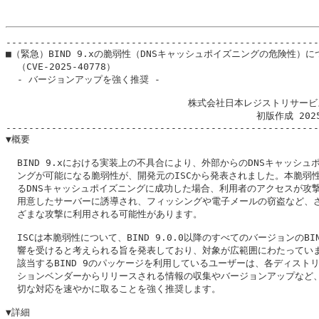
-------------------------------------------------------
■（緊急）BIND 9.xの脆弱性（DNSキャッシュポイズニングの危険性）につ
  （CVE-2025-40778）

  - バージョンアップを強く推奨 -

                                株式会社日本レジストリサービ
                                            初版作成 202
-------------------------------------------------------
▼概要

  BIND 9.xにおける実装上の不具合により、外部からのDNSキャッシュポ
  ングが可能になる脆弱性が、開発元のISCから発表されました。本脆弱性
  るDNSキャッシュポイズニングに成功した場合、利用者のアクセスが攻撃
  用意したサーバーに誘導され、フィッシングや電子メールの窃盗など、さ
  ざまな攻撃に利用される可能性があります。

  ISCは本脆弱性について、BIND 9.0.0以降のすべてのバージョンのBIN
  響を受けると考えられる旨を発表しており、対象が広範囲にわたっていま
  該当するBIND 9のパッケージを利用しているユーザーは、各ディストリ
  ションベンダーからリリースされる情報の収集やバージョンアップなど、
  切な対応を速やかに取ることを強く推奨します。

▼詳細
