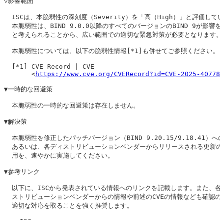
▽影響範囲

  ISCは、本脆弱性の深刻度（Severity）を「高（High）」と評価して
  本脆弱性は、BIND 9.0.0以降のすべてのバージョンのBIND 9が影響を
  と考えられることから、広い範囲での適切な緊急対策が必要となります。
  本脆弱性については、以下の脆弱性情報[*1]も併せてご参照ください。

  [*1] CVE Record | CVE

       <
https://www.cve.org/CVERecord?id=CVE-2025-40778
▼一時的な回避策

  本脆弱性の一時的な回避策は存在しません。

▼解決策

  本脆弱性を修正したパッチバージョン（BIND 9.20.15/9.18.41）へ
  あるいは、各ディストリビューションベンダーからリリースされる更新の
  用を、速やかに実施してください。

▼参考リンク

  以下に、ISCから発表されている情報へのリンクを記載します。また、各
  ストリビューションベンダーからの情報や前述のCVEの情報なども確認の
  適切な対応を取ることを強く推奨します。
