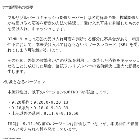
▽本脆弱性の概要

  フルリゾルバー（キャッシュDNSサーバー）は名前解決の際、権威DNSサ
  から受け取る応答を所定の方法で確認し、受け入れ可能と判断したものの
  を受け入れ、キャッシュします。

  BIND 9.xには応答の受け入れ可否を判断する部分に不具合があり、特定
  件下において、本来受け入れてはならないリソースレコード（RR）を受け
  れてしまう可能性があります。

  そのため、外部の攻撃者がこの状況を利用し、偽造した応答をキャッシュ
  せることに成功した場合、当該フルリゾルバーの名前解決に重大な影響が
  生します。

▽対象となるバージョン

  本脆弱性は、以下のバージョンのBIND 9が該当します。

  ・9.20系列：9.20.0-9.20.13

  ・9.18系列：9.18.0-9.18.39

  ・上記以外の系列：9.11.0-9.16.50

  ISCは、9.11.0以前のバージョンは評価していないが、本脆弱性の影響
  けると考えられる旨を発表しています。
