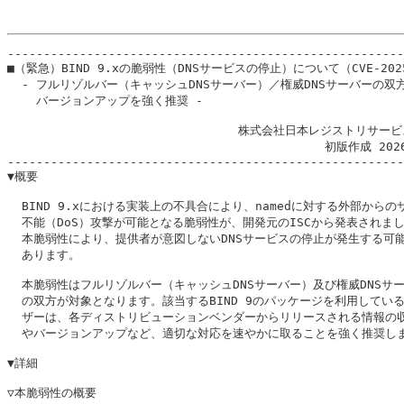
-------------------------------------------------------
■（緊急）BIND 9.xの脆弱性（DNSサービスの停止）について（CVE-2025-
  - フルリゾルバー（キャッシュDNSサーバー）／権威DNSサーバーの双方
    バージョンアップを強く推奨 -

                                株式会社日本レジストリサービ
                                            初版作成 202
-------------------------------------------------------
▼概要

  BIND 9.xにおける実装上の不具合により、namedに対する外部からのサ
  不能（DoS）攻撃が可能となる脆弱性が、開発元のISCから発表されまし
  本脆弱性により、提供者が意図しないDNSサービスの停止が発生する可能
  あります。

  本脆弱性はフルリゾルバー（キャッシュDNSサーバー）及び権威DNSサー
  の双方が対象となります。該当するBIND 9のパッケージを利用している
  ザーは、各ディストリビューションベンダーからリリースされる情報の収
  やバージョンアップなど、適切な対応を速やかに取ることを強く推奨しま
▼詳細

▽本脆弱性の概要
