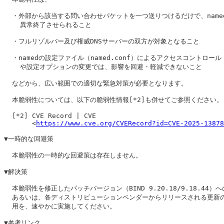
  ・外部から該当する問い合わせパケットを一つ送りつけるだけで、named
    異常終了させられること

  ・フルリゾルバー及び権威DNSサーバーの双方が対象となること

  ・namedの設定ファイル（named.conf）によるアクセスコントロール（
    や設定オプションの変更では、影響を回避・軽減できないこと

  などから、広い範囲での適切な緊急対策が必要となります。

  本脆弱性については、以下の脆弱性情報[*2]も併せてご参照ください。

  [*2] CVE Record | CVE

       <
https://www.cve.org/CVERecord?id=CVE-2025-13878
▼一時的な回避策

  本脆弱性の一時的な回避策は存在しません。

▼解決策

  本脆弱性を修正したパッチバージョン（BIND 9.20.18/9.18.44）へ
  あるいは、各ディストリビューションベンダーからリリースされる更新の
  用を、速やかに実施してください。

▼参考リンク
