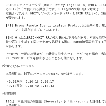
  DRIPエンティティータグ（DRIP Entity Tags：DETs）はRFC 937
  るDRIP[*1]で使われる識別子です。DETsをDNSで取り扱う方式はRFC 9
  定義されており、HHITリソースレコード（RR）とBRID RRという、2種類
  が使われます。

  [*1] Drone Remote Identification Protocolに由来する
       ン）を識別するプロトコルです。

  BIND 9.xにはBRID/HHIT RRの取り扱いに不具合があり、不正な応答
  持つ応答を生成する問い合わせを処理する際に、namedが異常終了する可
  があります。

  そのため、外部の攻撃者がこの状況を発生させることができた場合、当該
  バーのDNSサービスを停止させることが可能になります。

▽対象となるバージョン

  本脆弱性は、以下のバージョンのBIND 9が該当します。

  ・9.20系列：9.20.13-9.20.17

  ・9.18系列：9.18.40-9.18.43

▽影響範囲

  ISCは、本脆弱性の深刻度（Severity）を「高（High）」と評価して
  本脆弱性は、
