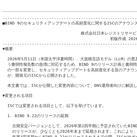
-------------------------------------------------------
■BIND 9のセキュリティアップデートの高頻度化に関するISCのアナウンス
                                株式会社日本レジストリサービ
                                            初版作成 202
-------------------------------------------------------
▼概要

  2026年5月11日（米国太平洋夏時間）、大規模言語モデル（LLM）の普及
  う脆弱性報告数の急増に対応するため、BIND 9のリリース計画と脆弱性
  の一部を変更し、セキュリティアップデートを高頻度化する旨のアナウン
  が、開発元のISCから公開されました。

  本文書では、ISCが公開した変更内容について、DNS運用者向けに解説し
▼変更される項目

  ISCでは変更される項目として、以下を挙げています。

  1. BIND 9.22のリリースの延期

    次期安定バージョンとして、2026年第2四半期に予定されていたBIND 9
    のリリースが、少なくとも2026年末まで延期されます。これにより、20
    年第3四半期からBIND 9.22がリリースされるまでの間、ISCがサポ