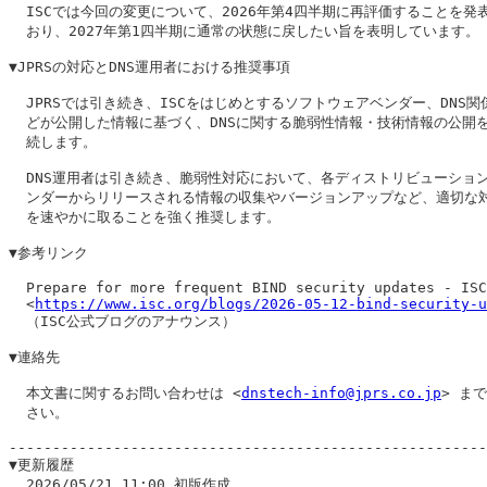
  ISCでは今回の変更について、2026年第4四半期に再評価することを発表
  おり、2027年第1四半期に通常の状態に戻したい旨を表明しています。

▼JPRSの対応とDNS運用者における推奨事項

  JPRSでは引き続き、ISCをはじめとするソフトウェアベンダー、DNS関係
  どが公開した情報に基づく、DNSに関する脆弱性情報・技術情報の公開を
  続します。

  DNS運用者は引き続き、脆弱性対応において、各ディストリビューション
  ンダーからリリースされる情報の収集やバージョンアップなど、適切な対
  を速やかに取ることを強く推奨します。

▼参考リンク

  Prepare for more frequent BIND security updates - ISC

  <
https://www.isc.org/blogs/2026-05-12-bind-security-u
  （ISC公式ブログのアナウンス）

▼連絡先

  本文書に関するお問い合わせは <
dnstech-info@jprs.co.jp
> ま
  さい。

-------------------------------------------------------
▼更新履歴
