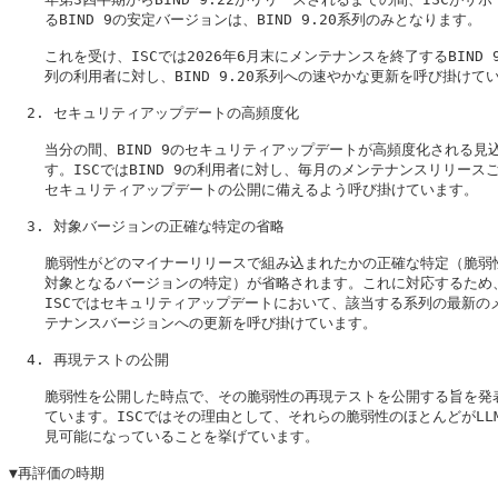
    るBIND 9の安定バージョンは、BIND 9.20系列のみとなります。

    これを受け、ISCでは2026年6月末にメンテナンスを終了するBIND 9.
    列の利用者に対し、BIND 9.20系列への速やかな更新を呼び掛けてい
  2. セキュリティアップデートの高頻度化

    当分の間、BIND 9のセキュリティアップデートが高頻度化される見込
    す。ISCではBIND 9の利用者に対し、毎月のメンテナンスリリースご
    セキュリティアップデートの公開に備えるよう呼び掛けています。

  3. 対象バージョンの正確な特定の省略

    脆弱性がどのマイナーリリースで組み込まれたかの正確な特定（脆弱性
    対象となるバージョンの特定）が省略されます。これに対応するため、
    ISCではセキュリティアップデートにおいて、該当する系列の最新のメ
    テナンスバージョンへの更新を呼び掛けています。

  4. 再現テストの公開

    脆弱性を公開した時点で、その脆弱性の再現テストを公開する旨を発表
    ています。ISCではその理由として、それらの脆弱性のほとんどがLLM
    見可能になっていることを挙げています。

▼再評価の時期
