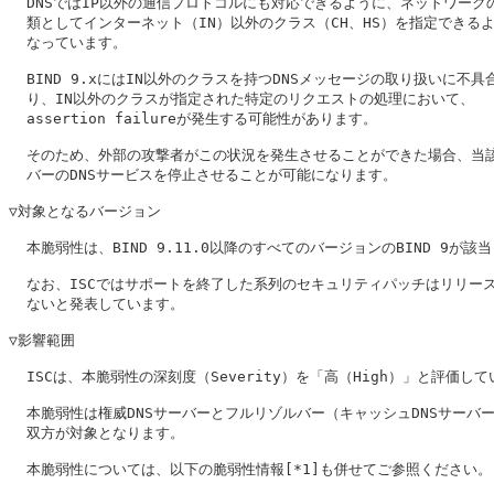
  DNSではIP以外の通信プロトコルにも対応できるように、ネットワークの
  類としてインターネット（IN）以外のクラス（CH、HS）を指定できるよ
  なっています。

  BIND 9.xにはIN以外のクラスを持つDNSメッセージの取り扱いに不具合
  り、IN以外のクラスが指定された特定のリクエストの処理において、

  assertion failureが発生する可能性があります。

  そのため、外部の攻撃者がこの状況を発生させることができた場合、当該
  バーのDNSサービスを停止させることが可能になります。

▽対象となるバージョン

  本脆弱性は、BIND 9.11.0以降のすべてのバージョンのBIND 9が該当
  なお、ISCではサポートを終了した系列のセキュリティパッチはリリース
  ないと発表しています。

▽影響範囲

  ISCは、本脆弱性の深刻度（Severity）を「高（High）」と評価して
  本脆弱性は権威DNSサーバーとフルリゾルバー（キャッシュDNSサーバー
  双方が対象となります。

  本脆弱性については、以下の脆弱性情報[*1]も併せてご参照ください。
