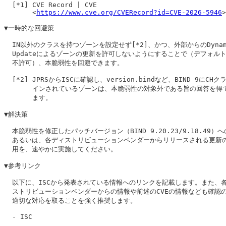
  [*1] CVE Record | CVE

       <
https://www.cve.org/CVERecord?id=CVE-2026-5946
>

▼一時的な回避策

  IN以外のクラスを持つゾーンを設定せず[*2]、かつ、外部からのDynami
  Updateによるゾーンの更新を許可しないようにすることで（デフォルト
  不許可）、本脆弱性を回避できます。

  [*2] JPRSからISCに確認し、version.bindなど、BIND 9にCHク
       インされているゾーンは、本脆弱性の対象外である旨の回答を得て
       ます。

▼解決策

  本脆弱性を修正したパッチバージョン（BIND 9.20.23/9.18.49）へ
  あるいは、各ディストリビューションベンダーからリリースされる更新の
  用を、速やかに実施してください。

▼参考リンク

  以下に、ISCから発表されている情報へのリンクを記載します。また、各
  ストリビューションベンダーからの情報や前述のCVEの情報なども確認の
  適切な対応を取ることを強く推奨します。

  - ISC
