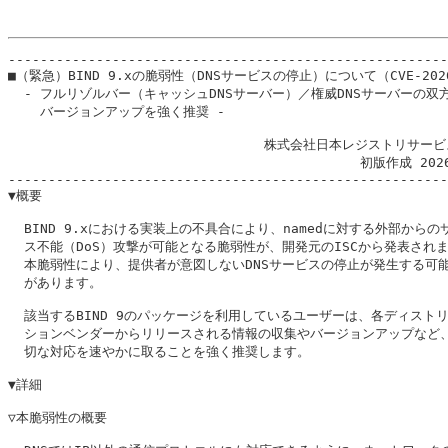
-------------------------------------------------------
■（緊急）BIND 9.xの脆弱性（DNSサービスの停止）について（CVE-2026-
  - フルリゾルバー（キャッシュDNSサーバー）／権威DNSサーバーの双方
    バージョンアップを強く推奨 -

                                株式会社日本レジストリサービ
                                            初版作成 202
-------------------------------------------------------
▼概要

  BIND 9.xにおける実装上の不具合により、namedに対する外部からのサ
  ス不能（DoS）攻撃が可能となる脆弱性が、開発元のISCから発表されま
  本脆弱性により、提供者が意図しないDNSサービスの停止が発生する可能
  があります。

  該当するBIND 9のパッケージを利用しているユーザーは、各ディストリ
  ションベンダーからリリースされる情報の収集やバージョンアップなど、
  切な対応を速やかに取ることを強く推奨します。

▼詳細

▽本脆弱性の概要
