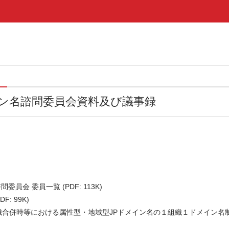
イン名諮問委員会資料及び議事録
員会 委員一覧 (PDF: 113K)
F: 99K)
併時等における属性型・地域型JPドメイン名の１組織１ドメイン名制限緩和について