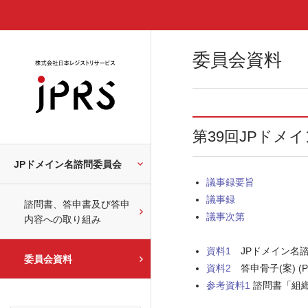
委員会資料
第39回JPドメ
JPドメイン名諮問委員会
議事録要旨
議事録
諮問書、答申書及び答申
議事次第
内容への取り組み
資料1
JPドメイン名諮問委
委員会資料
資料2
答申骨子(案) (PD
参考資料1
諮問書「組織合