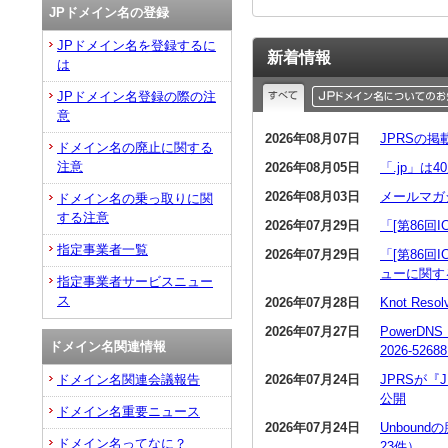
JPドメイン名の登録
JPドメイン名を登録するに
新着情報
は
JPドメイン名登録の際の注
意
2026年08月07日
JPRSの
ドメイン名の廃止に関する
注意
2026年08月05日
「.jp」は
2026年08月03日
メールマガ
ドメイン名の乗っ取りに関
する注意
2026年07月29日
「[第86回
指定事業者一覧
2026年07月29日
「[第86回
ューに関す
指定事業者サービスニュー
ス
2026年07月28日
Knot R
2026年07月27日
PowerDN
ドメイン名関連情報
2026-5268
2026年07月24日
JPRSが
ドメイン名関連会議報告
公開
ドメイン名重要ニュース
2026年07月24日
Unboun
ドメイン名ってなに？
23件）