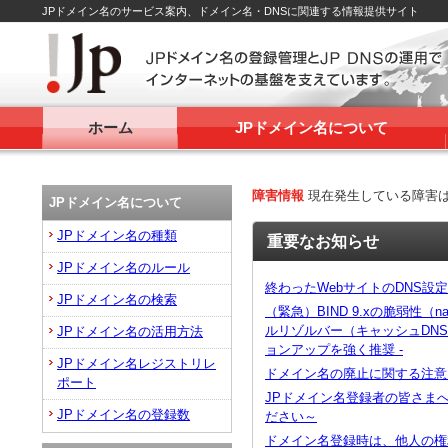
JPドメイン名のサービス案内、ドメイン名・DNSに関連する情報提供サイト
ホーム
JPドメイン名について
障害情報
現在発生している障害
JPドメイン名について
JPドメイン名の種類
重要なお知らせ
JPドメイン名のルール
終わったWebサイトのDNS設
JPドメイン名の検索
（緊急）BIND 9.xの脆弱性（na
ルリゾルバー（キャッシュDN
JPドメイン名の活用方法
ョンアップを強く推奨 -
JPドメイン名レジストリレ
ドメイン名の廃止に関する注意
ポート
JPドメイン名登録者の皆さま
JPドメイン名の登録数
ださい～
ドメイン名登録時は、他人の権