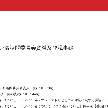
イン名諮問委員会資料及び議事録
名諮問委員会委員一覧(PDF: 78K)
後の状況(PDF: 144K)
ているJPドメイン名へのレジストリとしての対応に関する議論（JPRS-ADV-
使われているJPドメイン名についてJPRSが抱えている具体事例【委員限