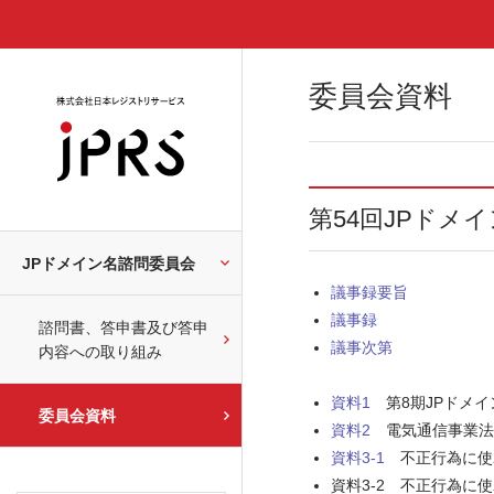
委員会資料
第54回JPドメ
JPドメイン名諮問委員会
議事録要旨
議事録
諮問書、答申書及び答申
議事次第
内容への取り組み
資料1
第8期JPドメイン
委員会資料
資料2
電気通信事業法改正
資料3-1
不正行為に使われ
資料3-2 不正行為に