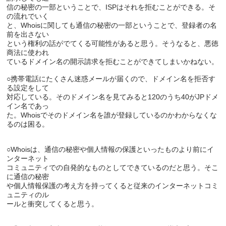
信の秘密の一部ということで、ISPはそれを拒むことができる。そ
の流れでいく

と、Whoisに関しても通信の秘密の一部ということで、登録者の名
前を出さない

という権利の話がでてくる可能性があると思う。そうなると、悪徳
商法に使われ

ているドメイン名の開示請求を拒むことができてしまいかねない。

○携帯電話にたくさん迷惑メールが届くので、ドメイン名を拒否す
る設定をして

対応している。そのドメイン名を見てみると120のうち40がJPドメ
イン名であっ

た。Whoisでそのドメイン名を誰が登録しているのかわからなくな
○Whoisは、通信の秘密や個人情報の保護といったものより前にイ
ンターネット

コミュニティでの自発的なものとしてできているのだと思う。そこ
に通信の秘密

や個人情報保護の考え方を持ってくると従来のインターネットコミ
ュニティのル
