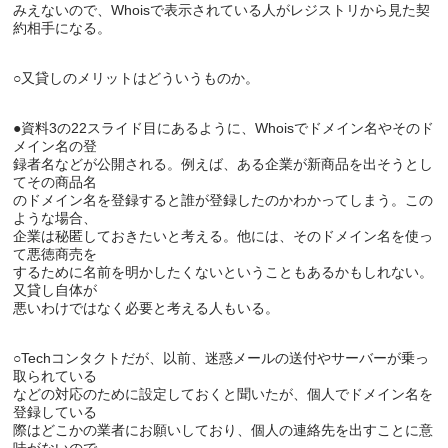
みえないので、Whoisで表示されている人がレジストリから見た契
●資料3の22スライド目にあるように、Whoisでドメイン名やそのド
メイン名の登

録者名などが公開される。例えば、ある企業が新商品を出そうとし
てその商品名

のドメイン名を登録すると誰が登録したのかわかってしまう。この
ような場合、

企業は秘匿しておきたいと考える。他には、そのドメイン名を使っ
て悪徳商売を

するために名前を明かしたくないということもあるかもしれない。
又貸し自体が

○Techコンタクトだが、以前、迷惑メールの送付やサーバーが乗っ
取られている

などの対応のために設定しておくと聞いたが、個人でドメイン名を
登録している

際はどこかの業者にお願いしており、個人の連絡先を出すことに意