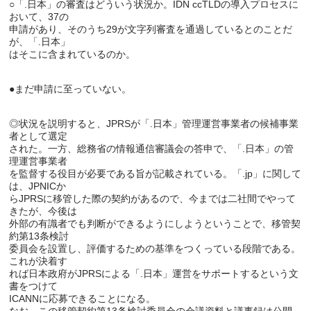
○「.日本」の審査はどういう状況か。IDN ccTLDの導入プロセスに
おいて、37の

申請があり、そのうち29が文字列審査を通過しているとのことだ
が、「.日本」

◎状況を説明すると、JPRSが「.日本」管理運営事業者の候補事業
者として選定

された。一方、総務省の情報通信審議会の答申で、「.日本」の管
理運営事業者

を監督する役目が必要である旨が記載されている。「.jp」に関して
は、JPNICか

らJPRSに移管した際の契約があるので、今までは二社間でやって
きたが、今後は

外部の有識者でも判断ができるようにしようということで、移管契
約第13条検討

委員会を設置し、評価するための基準をつくっている段階である。
これが決着す

れば日本政府がJPRSによる「.日本」運営をサポートするという文
書をつけて

ICANNに応募できることになる。
