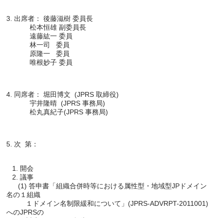
3. 出席者： 後藤滋樹 委員長

            松本恒雄 副委員長

            遠藤紘一 委員

            林一司   委員

            原隆一   委員

4. 同席者： 堀田博文  (JPRS 取締役)

            宇井隆晴  (JPRS 事務局)

   1. 開会

   2. 議事

      (1) 答申書「組織合併時等における属性型・地域型JPドメイン
名の１組織

          １ドメイン名制限緩和について」(JPRS-ADVRPT-2011001)
へのJPRSの
