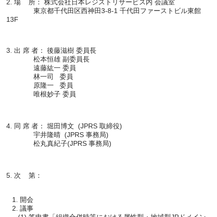
2. 場    所： 株式会社日本レジストリサービス内 会議室

              東京都千代田区西神田3-8-1 千代田ファーストビル東館
3. 出 席 者： 後藤滋樹 委員長

              松本恒雄 副委員長

              遠藤紘一 委員

              林一司   委員

              原隆一   委員

4. 同 席 者： 堀田博文  (JPRS 取締役)

              宇井隆晴  (JPRS 事務局)

   1. 開会

   2. 議事
