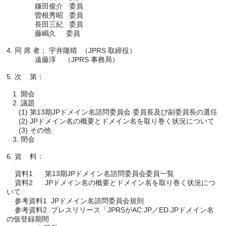
              鎌田俊介   委員

              曽根秀昭   委員

              長田三紀   委員

              藤嶋久     委員

4. 同 席 者： 宇井隆晴  （JPRS 取締役）

              遠藤淳    （JPRS 事務局）

5. 次    第：

   1. 開会

   2. 議題

      (1) 第13期JPドメイン名諮問委員会 委員長及び副委員長の選任

      (2) JPドメイン名の概要とドメイン名を取り巻く状況について

      (3) その他

   3. 閉会

6. 資    料：

    資料1      第13期JPドメイン名諮問委員会委員一覧

    資料2      JPドメイン名の概要とドメイン名を取り巻く状況につ
いて

    参考資料1  JPドメイン名諮問委員会規則

    参考資料2  プレスリリース「JPRSがAC.JP／ED.JPドメイン名
の仮登録期間
