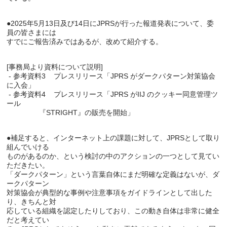
●2025年5月13日及び14日にJPRSが行った報道発表について、委
員の皆さまには

すでにご報告済みではあるが、改めて紹介する。

[事務局より資料について説明]

 - 参考資料3    プレスリリース「JPRS がダークパターン対策協会
に入会」

 - 参考資料4    プレスリリース「JPRS がIIJ のクッキー同意管理ツ
ール

                『STRIGHT』の販売を開始」

●補足すると、インターネット上の課題に対して、JPRSとして取り
組んでいける

ものがあるのか、という検討の中のアクションの一つとして見てい
ただきたい。

「ダークパターン」という言葉自体にまだ明確な定義はないが、ダ
ークパターン

対策協会が典型的な事例や注意事項をガイドラインとして出した
り、きちんと対

応している組織を認定したりしており、この動き自体は非常に健全
だと考えてい
