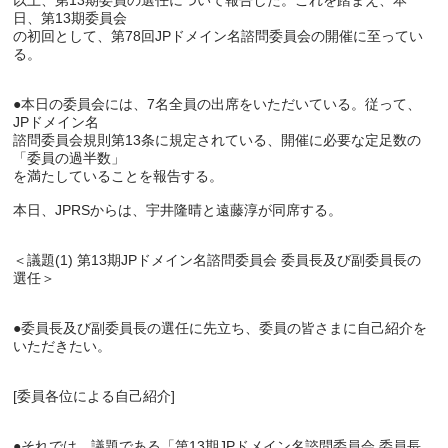
以上、第13期委員の選任について報告した。これを踏まえ、本
日、第13期委員会

の初回として、第78回JPドメイン名諮問委員会の開催に至ってい
る。

●本日の委員会には、7名全員の出席をいただいている。従って、
JPドメイン名

諮問委員会規則第13条に規定されている、開催に必要な定足数の
「委員の過半数」

を満たしていることを報告する。

本日、JPRSからは、宇井隆晴と遠藤淳が同席する。

＜議題(1) 第13期JPドメイン名諮問委員会 委員長及び副委員長の
選任＞

●委員長及び副委員長の選任に先立ち、委員の皆さまに自己紹介を
いただきたい。

[委員各位による自己紹介]

●それでは、議題である「第13期JPドメイン名諮問委員会 委員長