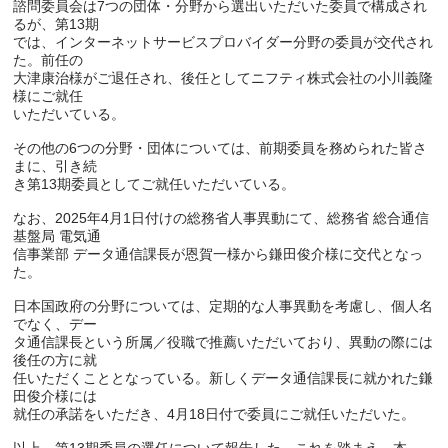
諮問委員会は7つの団体・分野から選出いただいた委員で構成され
るが、第13期

では、インターネットサービスプロバイダー分野の委員が交代され
た。前任の

大津康治様がご退任され、後任としてニフティ株式会社の小川義隆
様にご就任

いただいている。

その他の6つの分野・団体については、前期委員を務められた皆さ
まに、引き続

き第13期委員としてご就任いただいている。

なお、2025年4月1日付けの総務省人事異動にて、総務省 総合通信
基盤局 電気通

信事業部 データ通信課長が恩賀一様から鎌田俊介様に交代となっ
た。

日本国政府の分野については、定期的な人事異動を考慮し、個人名
でなく、デー

タ通信課長という所属／役職で推薦いただいており、異動の際には
後任の方に就

任いただくこととなっている。新しくデータ通信課長に就かれた鎌
田俊介様には

就任の承諾をいただき、4月18日付で委員にご就任いただいた。
