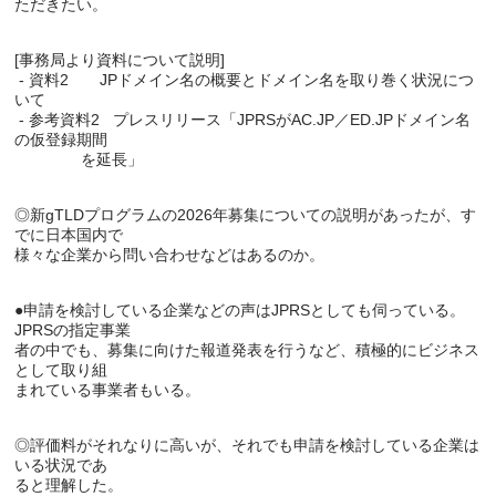
ただきたい。

[事務局より資料について説明]

 - 資料2       JPドメイン名の概要とドメイン名を取り巻く状況につ
いて

 - 参考資料2   プレスリリース「JPRSがAC.JP／ED.JPドメイン名
の仮登録期間

               を延長」

◎新gTLDプログラムの2026年募集についての説明があったが、す
でに日本国内で

様々な企業から問い合わせなどはあるのか。

●申請を検討している企業などの声はJPRSとしても伺っている。
JPRSの指定事業

者の中でも、募集に向けた報道発表を行うなど、積極的にビジネス
として取り組

まれている事業者もいる。

◎評価料がそれなりに高いが、それでも申請を検討している企業は
いる状況であ

ると理解した。
