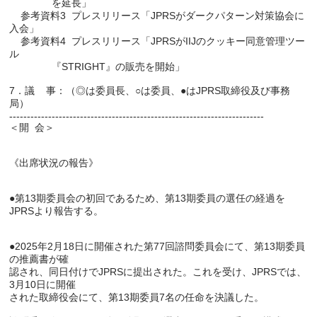
               を延長」

    参考資料3  プレスリリース「JPRSがダークパターン対策協会に
入会」

    参考資料4  プレスリリース「JPRSがIIJのクッキー同意管理ツー
ル

               『STRIGHT』の販売を開始」

7．議    事：（◎は委員長、○は委員、●はJPRS取締役及び事務
局）

------------------------------------------------------------------------

＜開  会＞

《出席状況の報告》

●第13期委員会の初回であるため、第13期委員の選任の経過を
JPRSより報告する。

●2025年2月18日に開催された第77回諮問委員会にて、第13期委員
の推薦書が確

認され、同日付けでJPRSに提出された。これを受け、JPRSでは、
3月10日に開催

された取締役会にて、第13期委員7名の任命を決議した。
