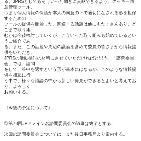
る。JPRSとしてもそういった動きに貢献できるよう、クッキー同
意管理ツール、

つまり個人情報の保護が本人の同意の下で適切になされる形を担保
するための

ツールの提供を開始した。関連する話題は他にもたくさんあり、ど
こまで取り組

むかは今後検討していくが、こういった取り組みも始めているとい
うご紹介であ

る。また、この話題や周辺の議論を含めて委員の皆さまから情報提
供をいただき、

JPRSの活動検討の材料にさせていただければと思う。「諮問委員
会」では、諮問

をして、答申を返すという形が基本にはなるが、このような情報提
供を相互に行

う中で、様々な議論の中から新しい発見ができるとよいと考えてお
り、よろしく

お願いする。

《今後の予定について》

◎第78回JPドメイン名諮問委員会の議事は終了とする。

次回の諮問委員会については、また後日事務局より案内する。
