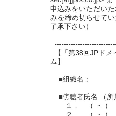
sec[at]jprs.c
申込みをいただいた
みを締め切らせてい
了承下さい）
-----------------------
【「第38回JPド
ム】
■組織名：
■傍聴者氏名 （所
１． （ ・ ）
２． （ ・ ）