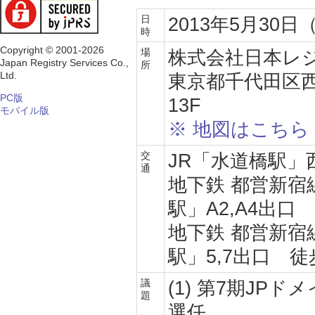
日
2013年5月30日（木）
時
Copyright © 2001-2026
場
株式会社日本レジ
Japan Registry Services Co.,
所
Ltd.
東京都千代田区西
PC版
13F
モバイル版
※ 地図はこちら
交
JR「水道橋駅」
通
地下鉄 都営新宿
駅」A2,A4出口
地下鉄 都営新宿
駅」5,7出口 徒
議
(1) 第7期JP
題
選任