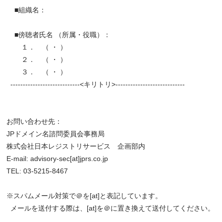
■組織名：
■傍聴者氏名 （所属・役職）：
１． （ ・ ）
２． （ ・ ）
３． （ ・ ）
----------------------------<キリトリ>----------------------------
お問い合わせ先：
JPドメイン名諮問委員会事務局
株式会社日本レジストリサービス 企画部内
E-mail: advisory-sec[at]jprs.co.jp
TEL: 03-5215-8467
※スパムメール対策で＠を[at]と表記しています。
メールを送付する際は、[at]を＠に置き換えて送付してください。