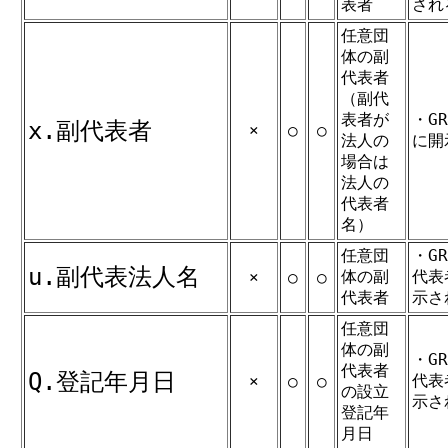
表者
され
任意団
体の副
代表者
（副代
表者が
・G
x.副代表者
×
○
○
法人の
に開
場合は
法人の
代表者
名）
任意団
・G
u.副代表法人名
体の副
代表
×
○
○
代表者
示さ
任意団
体の副
・G
代表者
Q.登記年月日
代表
×
○
○
の設立
示さ
登記年
月日