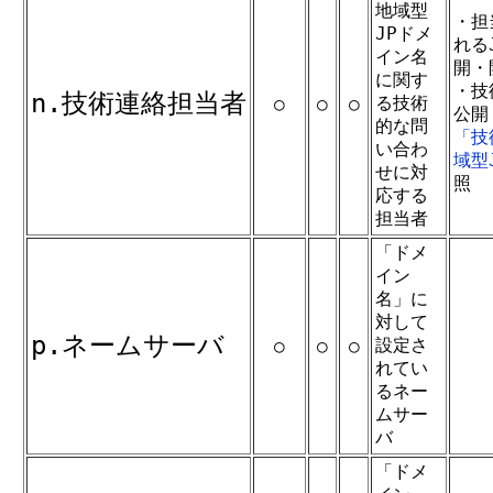
地域型
・担
JPドメ
れる
イン名
開・
に関す
・技
n.技術連絡担当者
る技術
○
○
○
公開
的な問
「技
い合わ
域型
せに対
照
応する
担当者
「ドメ
イン
名」に
対して
p.ネームサーバ
設定さ
○
○
○
れてい
るネー
ムサー
バ
「ドメ