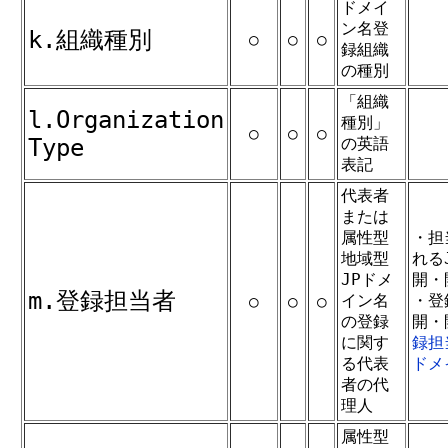
ドメイ
ン名登
k.組織種別
○
○
○
録組織
の種別
「組織
l.Organization
種別」
○
○
○
Type
の英語
表記
代表者
または
属性型
・担
地域型
れる
JPドメ
開・
m.登録担当者
イン名
・登
○
○
○
の登録
開・
に関す
録担
る代表
ドメ
者の代
理人
属性型