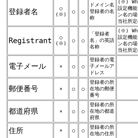
(※) W
ドメイン名
設定機能
○
登録者名
登録者の名
○
○
(※)
ン名の場合
称
当社所定
(※) W
「登録者
設定機能
○
Registrant
名」の英語
○
○
(※)
ン名の場合
名称
当社所定
登録者の電
電子メール
子メールア
×
○
○
ドレス
登録者の所
郵便番号
在地の郵便
×
○
○
番号
登録者の所
都道府県
在地の都道
×
○
○
府県
登録者の所
住所
×
○
○
在地の住所