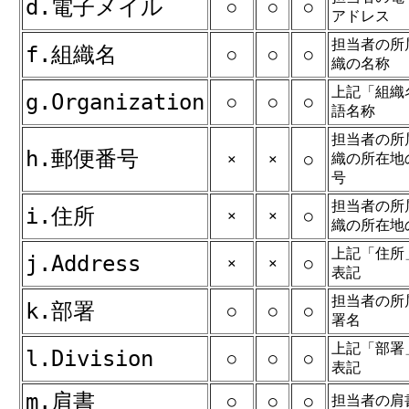
d.電子メイル
○
○
○
アドレス
担当者の所
f.組織名
○
○
○
織の名称
上記「組織
g.Organization
○
○
○
語名称
担当者の所
h.郵便番号
織の所在地
×
×
○
号
担当者の所
i.住所
×
×
○
織の所在地
上記「住所
j.Address
×
×
○
表記
担当者の所
k.部署
○
○
○
署名
上記「部署
l.Division
○
○
○
表記
m.肩書
担当者の肩
○
○
○