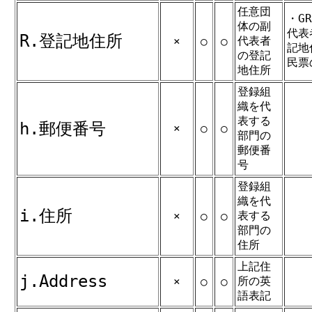
任意団
・G
体の副
代表
R.登記地住所
代表者
×
○
○
記地
の登記
民票
地住所
登録組
織を代
表する
h.郵便番号
×
○
○
部門の
郵便番
号
登録組
織を代
i.住所
表する
×
○
○
部門の
住所
上記住
j.Address
所の英
×
○
○
語表記