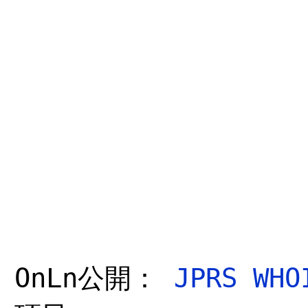
OnLn公開：
JPRS WHO