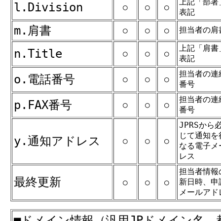
上記「部署
l.Division
○
○
○
表記
m.肩書
担当者の肩
○
○
○
上記「肩書
n.Title
○
○
○
表記
担当者の連
o.電話番号
○
○
○
番号
担当者の連
p.FAX番号
○
○
○
番号
JPRSから
じて通知を
y.通知アドレス
○
○
○
なる電子メ
レス
担当者情報
最終更新
新日時、申
○
○
○
メールアド
■ドメイン情報（汎用JPドメイン名、