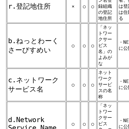
ン名登
者、
r.登記地住所
録組織
は登
×
○
○
の登記
は住
地住所
る
「ネッ
トワー
クサー
b.ねっとわーく
・N
ビス
○
○
○
に公
さーびすめい
名」の
よみが
な
ネット
ワーク
c.ネットワーク
・N
サービ
○
○
○
に公
サービス名
スの名
称
「ネッ
トワー
クサー
d.Network
・N
ビス
○
○
○
Service Name
に公