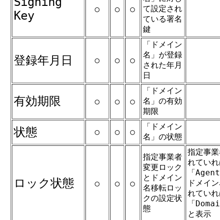
Signing
て設定され
○
○
○
Key
ている署名
鍵
「ドメイン
名」が登録
登録年月日
○
○
○
された年月
日
「ドメイン
有効期限
名」の有効
○
○
○
期限
「ドメイン
状態
○
○
○
名」の状態
指定事業
指定事業者
れていれ
変更ロック
「Agent
とドメイン
ロック状態
ドメイン
○
○
○
名移転ロッ
れていれ
クの設定状
「Domai
態
と表示