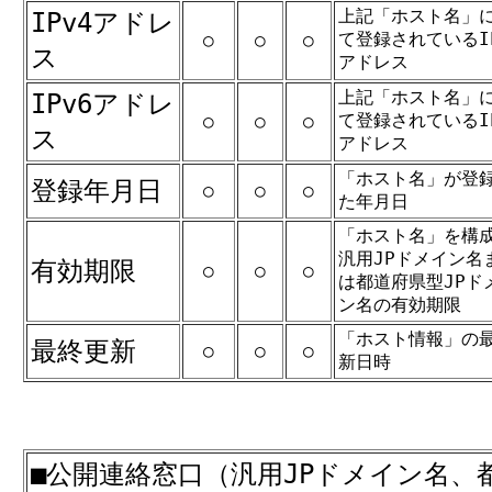
上記「ホスト名」
IPv4アドレ
て登録されているIP
○
○
○
ス
アドレス
上記「ホスト名」
IPv6アドレ
て登録されているIP
○
○
○
ス
アドレス
「ホスト名」が登
登録年月日
○
○
○
た年月日
「ホスト名」を構
汎用JPドメイン名
有効期限
○
○
○
は都道府県型JPド
ン名の有効期限
「ホスト情報」の
最終更新
○
○
○
新日時
■公開連絡窓口（汎用JPドメイン名、