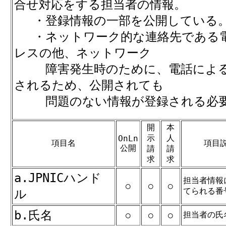
合せ対応をする担当者の情報。
・登録情報の一部を公開している
・ネットワーク的な連絡先である
レスの他、ネットワーク
障害発生時のために、電話による
されるため、公開されても
問題のない情報が登録される必要
開
本
示
人
OnLn
項目名
項目
公開
請
請
求
求
a.JPNICハンド
担当者情報
○
○
○
てられる番
ル
b.氏名
担当者の氏
○
○
○