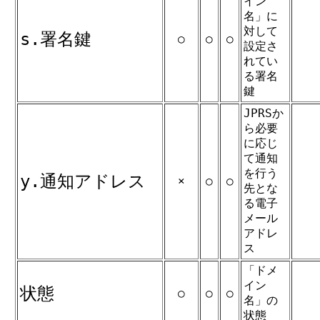
イン
名」に
対して
s.署名鍵
○
○
○
設定さ
れてい
る署名
鍵
JPRSか
ら必要
に応じ
て通知
を行う
y.通知アドレス
×
○
○
先とな
る電子
メール
アドレ
ス
「ドメ
イン
状態
○
○
○
名」の
状態