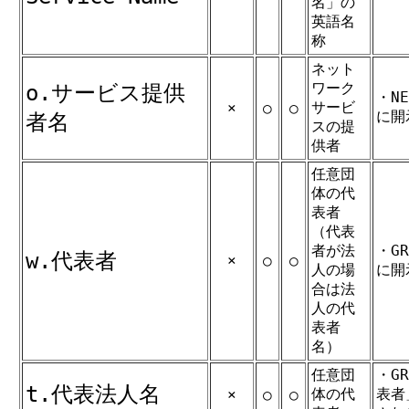
名」の
英語名
称
ネット
ワーク
o.サービス提供
・N
サービ
×
○
○
に開
者名
スの提
供者
任意団
体の代
表者
（代表
者が法
・G
w.代表者
×
○
○
人の場
に開
合は法
人の代
表者
名）
任意団
・G
t.代表法人名
体の代
表者
×
○
○