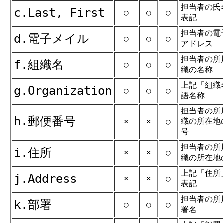
担当者の氏
c.Last, First
○
○
○
表記
担当者の電
d.電子メイル
○
○
○
アドレス
担当者の所
f.組織名
○
○
○
織の名称
上記「組織
g.Organization
○
○
○
語名称
担当者の所
h.郵便番号
織の所在地
×
×
○
号
担当者の所
i.住所
×
×
○
織の所在地
上記「住所
j.Address
×
×
○
表記
担当者の所
k.部署
○
○
○
署名