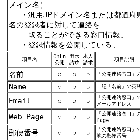
メイン名）
・汎用JPドメイン名または都道府県
名の登録者に対して連絡を
取ることができる窓口情報。
・登録情報を公開している。
開示
本人
OnLn
項目名
項目説明
公開
請求
請求
名前
「公開連絡窓口」
○
○
○
Name
上記「名前」の英
○
○
○
「公開連絡窓口」
Email
○
○
○
メールアドレス
「公開連絡窓口」の
Web Page
○
○
○
Page
「公開連絡窓口」
郵便番号
○
○
○
地の郵便番号