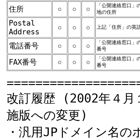
「公開連絡窓口」
住所
○
○
○
地の住所
Postal
上記「住所」の英
○
○
○
Address
「公開連絡窓口」
電話番号
○
○
○
番号
「公開連絡窓口」の
FAX番号
○
○
○
番号
==================
改訂履歴 (2002年４月
施版への変更)
・汎用JPドメイン名の