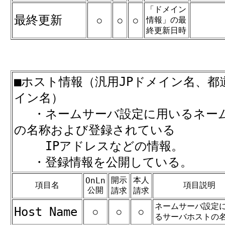
「ドメイン
最終更新
情報」の最
○
○
○
終更新日時
■ホスト情報（汎用JPドメイン名、都
イン名）
・ネームサーバ設定に用いるネー
の名称および登録されている
IPアドレスなどの情報。
・登録情報を公開している。
開示
本人
OnLn
項目名
項目説明
公開
請求
請求
ネームサーバ設定
Host Name
○
○
○
るサーバホストの