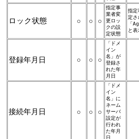
指定事
指定
業者変
定さ
ロック状態
更ロッ
○
○
○
「Ag
クの設
と表
定状態
「ドメ
イン
名」が
登録年月日
○
○
○
登録さ
れた年
月日
「ドメ
イン
名」に
ネーム
接続年月日
サーバ
○
○
○
設定が
行われ
た年月
日