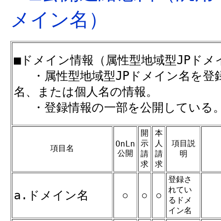
メイン名）
■ドメイン情報（属性型地域型JPドメ
・属性型地域型JPドメイン名を登
名、または個人名の情報。
・登録情報の一部を公開している
開
本
示
人
項目説
OnLn
項目名
公開
請
請
明
求
求
登録さ
れてい
a.ドメイン名
○
○
○
るドメ
イン名