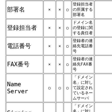
登録担当者
部署名
の所属する
×
×
○
部署名
ドメイン名
登録担当者
の登録に関
×
×
○
する責任者
登録者の連
電話番号
絡先電話番
×
×
○
号
登録者の連
FAX番号
絡先FAX番
×
×
○
号
「ドメイン
名」に対し
Name
て設定され
○
○
○
Server
ているネー
ムサーバ
「ドメイン
名」に対し