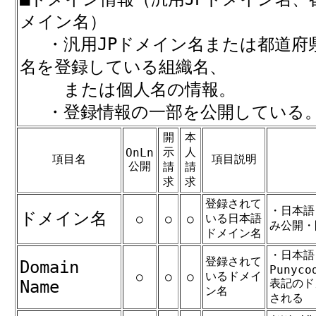
メイン名）
・汎用JPドメイン名または都道府県
名を登録している組織名、
または個人名の情報。
・登録情報の一部を公開している
開
本
示
人
OnLn
項目名
項目説明
公開
請
請
求
求
登録されて
・日本語
ドメイン名
いる日本語
○
○
○
み公開・
ドメイン名
・日本語
登録されて
Domain
Punyco
いるドメイ
○
○
○
表記のド
Name
ン名
される