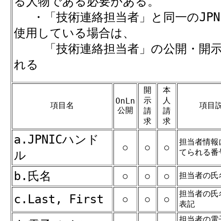
る人物である必要がある。
・「技術連絡担当者」と同一のJPN
使用している場合は、
「技術連絡担当者」の公開・開示
れる
開
本
示
人
OnLn
項目名
項目
公開
請
請
求
求
a.JPNICハンド
担当者情報
○
○
○
てられる番
ル
b.氏名
担当者の氏
○
○
○
担当者の氏
c.Last, First
○
○
○
表記
担当者の電