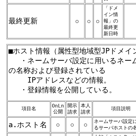
「ドメ
イン情
最終更新
報」の
○
○
○
最終更
新日時
■ホスト情報（属性型地域型JPドメイ
・ネームサーバ設定に用いるネー
の名称および登録されている
IPアドレスなどの情報。
・登録情報を公開している。
開示
本人
OnLn
項目名
項目説明
公開
請求
請求
ネームサーバ設定
a.ホスト名
○
○
○
るサーバホストの