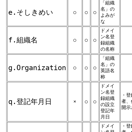
「組織
名」の
e.そしきめい
○
○
○
よみが
な
ドメイ
ン名登
f.組織名
○
○
○
録組織
の名称
「組織
名」の
g.Organization
○
○
○
英語名
称
ドメイ
ン名登
・登
録組織
q.登記年月日
者、
×
○
○
の設立
開示
登記年
月日
ドメイ
・登