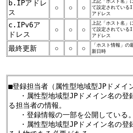
上記「ホスト名」
b.IPアドレ
て設定されているI
○
○
○
ス
アドレス
上記「ホスト名」
c.IPv6ア
て設定されているI
○
○
○
ドレス
アドレス
「ホスト情報」の
最終更新
○
○
○
新日時
■登録担当者（属性型地域型JPドメイ
・属性型地域型JPドメイン名の登
る担当者の情報。
・登録情報の一部を公開している
・属性型地域型JPドメイン名の登