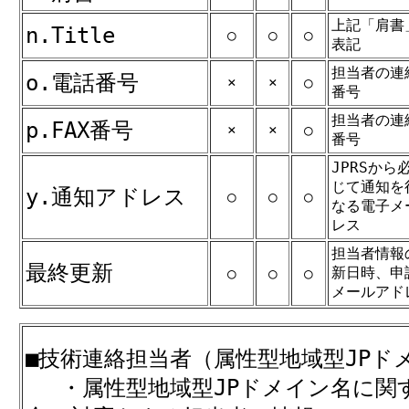
上記「肩書
n.Title
○
○
○
表記
担当者の連
o.電話番号
×
×
○
番号
担当者の連
p.FAX番号
×
×
○
番号
JPRSから
じて通知を
y.通知アドレス
○
○
○
なる電子メ
レス
担当者情報
最終更新
新日時、申
○
○
○
メールアド
■技術連絡担当者（属性型地域型JPド
・属性型地域型JPドメイン名に関