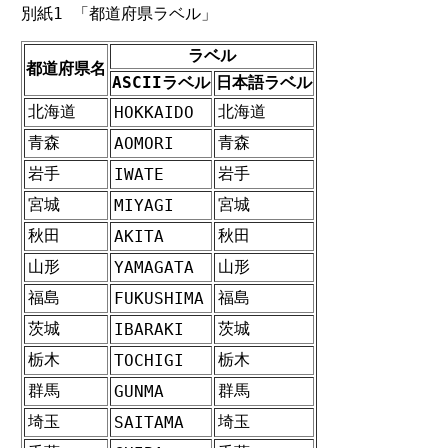
別紙1 「都道府県ラベル」
ラベル
都道府県名
ASCIIラベル
日本語ラベル
北海道
北海道
HOKKAIDO
青森
青森
AOMORI
岩手
岩手
IWATE
宮城
宮城
MIYAGI
秋田
秋田
AKITA
山形
山形
YAMAGATA
福島
福島
FUKUSHIMA
茨城
茨城
IBARAKI
栃木
栃木
TOCHIGI
群馬
群馬
GUNMA
埼玉
埼玉
SAITAMA