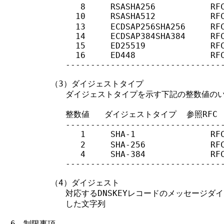
              8     RSASHA256           RFC
             10     RSASHA512           RF
             13     ECDSAP256SHA256     RFC
             14     ECDSAP384SHA384     RFC
             15     ED25519             RFC
             16     ED448               RFC
           --------------------------------
        （3）ダイジェストタイプ

           ダイジェストタイプを示す下記の整数値のい
           整数値   ダイジェストタイプ  参照RFC

           --------------------------------
              1     SHA-1               RF
              2     SHA-256             RFC
              4     SHA-384             RFC
           --------------------------------
        （4）ダイジェスト

           対応するDNSKEYレコードのメッセージダ
           した文字列

6．制限事項
