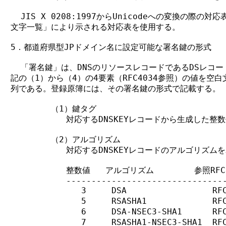
  JIS X 0208:1997からUnicodeへの変換の際の対
文字一覧」により示される対応表を使用する。

5．都道府県型JPドメイン名に設定可能な署名鍵の形式

  「署名鍵」は、DNSのリソースレコードであるDSレコード
記の（1）から（4）の4要素（RFC4034参照）の値を空白
列である。登録原簿には、その署名鍵の形式で記載する。

        （1）鍵タグ

           対応するDNSKEYレコードから生成した整数
        （2）アルゴリズム

           対応するDNSKEYレコードのアルゴリズ
           整数値   アルゴリズム        参照RFC

           --------------------------------
              3     DSA                 RF
              5     RSASHA1             RF
              6     DSA-NSEC3-SHA1      RF
              7     RSASHA1-NSEC3-SHA1  RF