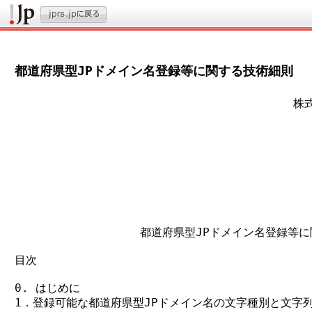
都道府県型JPドメイン名登録等に関する技術細則
                                     
                                         
                                         
                                        
                                         
                                         
                                         
                  都道府県型JPドメイン名登録等
目次

0. はじめに

1．登録可能な都道府県型JPドメイン名の文字種別と文字列