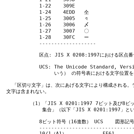
           1-22    309E   ゞ

           1-24    4EDD   仝

           1-25    3005   々

           1-26    3006   〆

           1-27    3007   〇

           1-28    30FC   ー

           -------------------

           区点: JIS X 0208:1997における区点番
           UCS: The Unicode Standard, Ver
                いう） の符号表における文字位置
  「区切り文字」は、次にあげる文字により構成される。ラ
文字は含まれない。

        （1）「JIS X 0201:1997 7ビット及び
            集合」（以下「JIS X 0201:1997
           8ビット符号（16進数） UCS    図形記号
           --------------------------------
           10/1（A1）            FF61   。
