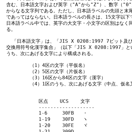
含む、日本語文字および英字（"A"から"Z"）、数字（"0"か
からなる文字列である。ただし、日本語ラベルの先頭と末尾
であってはならない。日本語ラベルの長さは、15文字以下
日本語ラベル中では、英字の大文字・小文字の区別はなく同
る。

  「日本語文字」は、「JIS X 0208:1997 7ビット及
交換用符号化漢字集合」（以下「JIS X 0208:1997」
うち、次にあげる文字により構成される。

        （1）4区の文字（平仮名）

        （2）5区の文字（片仮名）

        （3）16区から84区の文字（漢字）

        （4）1区のうち、次にあげる文字（中点、仮名
           区点    UCS    文字

           -------------------

           1-6     30FB   ・

           1-19    30FD   ヽ

           1-20    30FE   ヾ

           1-21    309D   ゝ
