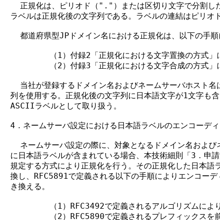
  正規化は、ピリオド（"."）または区切り文字で分割し
ラベルは正規化後の文字列である。ラベルの連結はピリオド（
  都道府県型JPドメイン名における正規化は、以下の手順
        （1）付録2「正規化における文字置換の方式」
        （2）付録3「正規化における文字合成の方式」
  当社が登録するドメイン名およびネームサーバホスト名は
列を使用する。正規化後の文字列に日本語文字が1文字も含
ASCIIラベルとして取り扱う。

4．ネームサーバ設定における日本語ラベルのエンコーディ
  ネームサーバ設定の際に、対象となるドメイン名および
に日本語ラベルが含まれている場合、本技術細則「3．申請
規定する方式により正規化を行う。その正規化した日本語ラベル
換し、RFC5891で定義される以下の手順によりエンコーデ
き換える。

        （1）RFC3492で定義されるアルゴリズムに
        （2）RFC5890で定義されるプレフィックスを