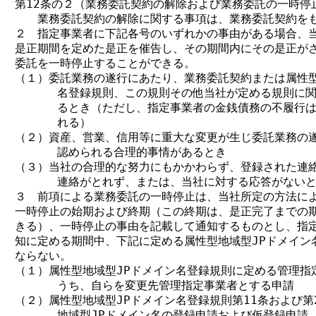
第12条の２（業務委託契約の解除および業務委託の一時停止
　　業務委託契約の解除に関する事項は、業務委託契約をも
２　指定事業者に下記各号のいずれかの事由がある場合、当社
是正期間を定めた是正を催告し、その期間内にその是正がさ
委託を一時停止することができる。

（１）委託業務の遂行にあたり、業務委託契約または属性型地
      名登録規則、この規則その他当社が定める規則に関
      るとき（ただし、指定事業者の金銭債務の不履行は
      れる）

（２）資産、営業、信用等に重大な変更が生じ委託業務の遂
      認められる合理的事情があるとき

（３）当社の合理的な努力にもかかわらず、登録された連絡担
      連絡がとれず、または、当社に対する応答がないと
３　前項による業務委託の一時停止は、当社所定の方法によ
一時停止の始期および終期（この終期は、是正完了までの期
きる）、一時停止の事由を記載して通知するものとし、指定
知に定める期間中、下記に定める属性型地域型JPドメイン名
ならない。

（１）属性型地域型JPドメイン名登録規則に定める管理指定
      うち、自らを変更先管理指定事業者とする申請

（２）属性型地域型JPドメイン名登録規則第11条および第2
      地域型JPドメイン名の登録申請および仮登録申請
