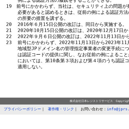
    例による認証方法の履践をすることができる。

19　前号にかかわらず、当社は、セキュリティ上の問題が発
    必要があると認めるときは、従前の例による認証方法
    の所要の措置を講ずる。

20  2016年６月15日公開の改訂は、同日から実施する。

21  2020年10月15日公開の改訂は、2020年12月17日
22  2022年９月６日公開の改訂は、2022年11月13日か
23  前号にかかわらず、2022年11月13日から2023年1
    地域型JPドメイン名の管理指定事業者の変更手続につ
    は認証コードの提供に関し、なお従前の例によること
    においては、第10条第３項および第４項のうち認証コ
    適用しない。

株式会社日本レジストリサービス Copyright© 20
プライバシーポリシー
｜
著作権・リンク
｜
お問い合わせ：
info@jprs