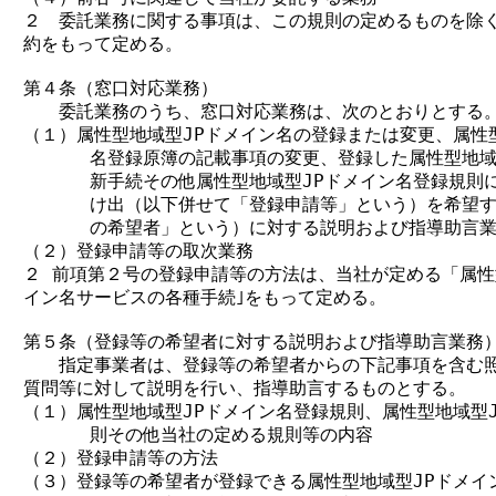
２　委託業務に関する事項は、この規則の定めるものを除く
約をもって定める。

第４条（窓口対応業務）

　　委託業務のうち、窓口対応業務は、次のとおりとする。
（１）属性型地域型JPドメイン名の登録または変更、属性型
      名登録原簿の記載事項の変更、登録した属性型地域
      新手続その他属性型地域型JPドメイン名登録規則
      け出（以下併せて「登録申請等」という）を希望す
      の希望者」という）に対する説明および指導助言業
（２）登録申請等の取次業務

２ 前項第２号の登録申請等の方法は、当社が定める「属性型
イン名サービスの各種手続｣をもって定める。

第５条（登録等の希望者に対する説明および指導助言業務）
　　指定事業者は、登録等の希望者からの下記事項を含む照
質問等に対して説明を行い、指導助言するものとする。

（１）属性型地域型JPドメイン名登録規則、属性型地域型J
      則その他当社の定める規則等の内容

（２）登録申請等の方法

（３）登録等の希望者が登録できる属性型地域型JPドメイン