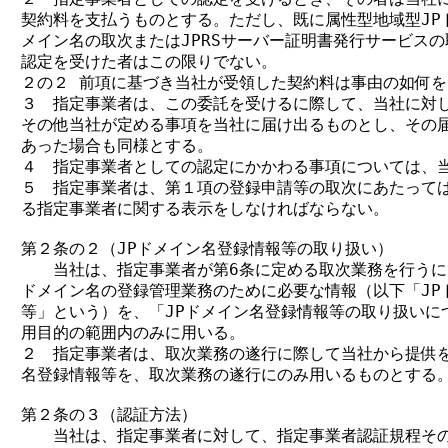
契約料を支払うものとする。ただし、既に属性型地域型JPド
メイン名の取次またはJPRSサーバー証明書発行サービスの
認定を受けた者はこの限りでない。

２の２ 前項に基づき当社が受領した契約料は事由の如何を
３　指定事業者は、この委託を受けるに際して、当社に対し
その他当社が定める事項を当社に届け出るものとし、その届
あった場合も同様とする。

４　指定事業者としての認定にかかわる事項については、当
５　指定事業者は、第１項の登録申請等の取次にあたっては
る指定事業者に関する表示をしなければならない。

第２条の２（JPドメイン名登録情報等の取り扱い）

　　当社は、指定事業者が第6条に定める取次業務を行うにあ
ドメイン名の登録管理業務のために必要な情報（以下「JPド
等」という）を、「JPドメイン名登録情報等の取り扱いにつ
用目的の範囲内のみに用いる。

２　指定事業者は、取次業務の遂行に際して当社から提供を受
名登録情報等を、取次業務の遂行にのみ用いるものとする。
第２条の３（認証方法）

　　当社は、指定事業者に対して、指定事業者認証規程その