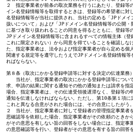
２　指定事業者が前条の取次業務を行うにあたり、登録等の希
イン名登録情報等を取得するときは、登録等の希望者に対し、
名登録情報等が当社に提供され、当社の定める「JPドメイン
扱いについて」および「JPドメイン名登録情報等の公開・開
に基づき取り扱われることの同意を得るとともに、登録等の
JPドメイン名登録情報等に含まれるすべての情報主体（登
これに限定されない）から同意を得ていることを確認しなけ
た、指定事業者は、法令および指定事業者が自ら定める個人
関連する規定等を遵守したうえでJPドメイン名登録情報等を
ればならない。

第８条（取次にかかる登録申請等に対する決定の伝達業務）
　　当社が、指定事業者の取次にかかる登録申請等について
求、申請の結果に関する通知その他の通知または請求を指定
場合、指定事業者は、その伝達受領後遅滞なく、登録等の申
通知を伝達しなければならない。ただし、第10条第１項に定
これと異なる合意がされた場合には、その合意にしたがう。
２　当社が、指定事業者に対して登録者の管理指定事業者を
思確認等を依頼した場合、指定事業者がその依頼のときから1
がその意思を有しない旨の回答をしない場合には、指定事業
の意思確認等を行い、登録者がその意思を有する旨の回答を