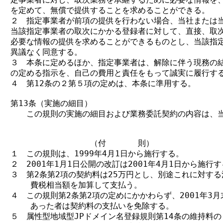
を定めて、無償で提供することを求めることができる。

２　指定事業者が前項の提供を行わない場合、当社または当
当該指定事業者の取次にかかる登録者に対して、直接、取次
必要な情報の提供を求めることができるものとし、当該指定
異議なく同意する。

３　本条に定めるほか、指定事業者は、解除に伴う現務の結
の定める指示を、自己の費用と責任をもって誠実に履行する
４　第12条の２第５項の定めは、本条に準用する。

第13条（実施の細目）

　　この規則の実施の細目および業務委託契約の内容は、当
                （付　　　　則）

１　この規則は、1999年4月1日から施行する。

２　2001年1月1日公開の改訂は2001年4月1日から施行す
３　第2条第2項の契約料は25万円とし、別途これに対する
    費税相当額を加算して支払う。

４　この規則第2条第2項の定めにかかわらず、2001年3月
    あった者は契約料の支払いを免除する。

５　属性型地域型JPドメイン名登録規則第14条の維持料のうち