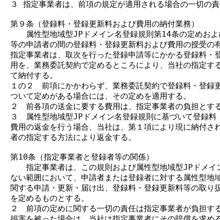
３ 指定事業者は、前項の規定が適用される場合の一切の責
第９条（登録料・登録更新料および費用の納付業務）

　　属性型地域型JPドメイン名登録規則第14条の定めおよ
等の申請者の間の登録料・登録更新料および費用の授受の有
指定事業者は、取次を行った登録申請等にかかる登録料・登
用を、業務委託契約で定めるところにより、当社の指定する
て納付する。

１の２　前項にかかわらず、業務委託契約で登録料・登録更
ついて定めがある場合には、その定めを適用する。

２　前各項の送金に要する費用は、指定事業者の負担とする
３　属性型地域型JPドメイン名登録規則に基づいて登録料・
費用の返金を行う場合、当社は、第１項により現に納付され
者の指定する方法により返金する。

第10条（指定事業者と登録者等の関係）

　　指定事業者は、この規則および属性型地域型JPドメイン
ない範囲において、申請者または登録者に対する属性型地域型
関する申請・更新・届け出、登録料・登録更新料等の取り扱
を定めるものとする。

２　前項の定めに関する一切の責任は指定事業者が負担する
損害を被った場合は、当社は指定事業者にその賠償を求める