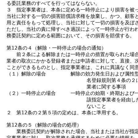
る委託業務のすべてを行ってはならない。

３　指定事業者は、本条に定める一時停止により損害を被っ
当社に対する一切の損害賠償請求権を放棄し、かつ、顧客と
用と責任をもって処理し、当社に対して一切の損害を及ぼさ
ただし、当社の責に帰すべき過誤によって一時停止が行われ
務委託契約に定める範囲において、その損害を賠償する。

第12条の４（解除・一時停止の場合の通知）

　　前２条による解除または一時停止の措置が取られた場合
業者の取次にかかる登録者または申請者に対して、直接、次
ことができるものとし、指定事業者は、これに異議なく同意
（１）解除の場合　　　　　解除の効力発生日および属性型地
                          名登録規則第４条
                          業者に関する事項

（２）一時停止の場合　　　一時停止の始期・終期および一
                          該指定事業者を経
                          ないこと

２　第12条の２第５項の定めは、本条に準用する。

第12条の５（解除の場合の処理）

　　業務委託契約が解除された場合、当社または当社が指定
定事業者に対し、取次業務を承継するために必要な情報を、1