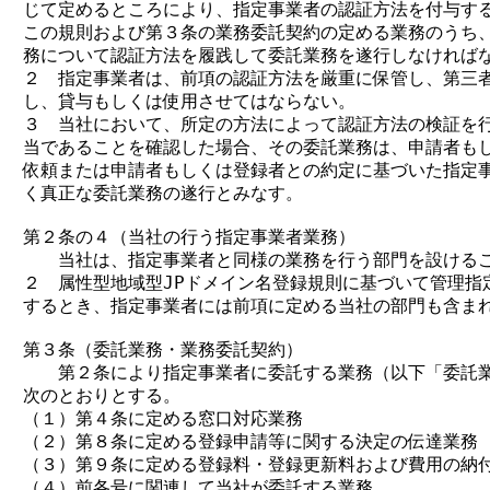
じて定めるところにより、指定事業者の認証方法を付与する
この規則および第３条の業務委託契約の定める業務のうち、
務について認証方法を履践して委託業務を遂行しなければな
２　指定事業者は、前項の認証方法を厳重に保管し、第三者
し、貸与もしくは使用させてはならない。

３　当社において、所定の方法によって認証方法の検証を行
当であることを確認した場合、その委託業務は、申請者もし
依頼または申請者もしくは登録者との約定に基づいた指定事
く真正な委託業務の遂行とみなす。

第２条の４（当社の行う指定事業者業務）

　　当社は、指定事業者と同様の業務を行う部門を設けるこ
２　属性型地域型JPドメイン名登録規則に基づいて管理指定
するとき、指定事業者には前項に定める当社の部門も含まれ
第３条（委託業務・業務委託契約）

　　第２条により指定事業者に委託する業務（以下「委託業
次のとおりとする。

（１）第４条に定める窓口対応業務

（２）第８条に定める登録申請等に関する決定の伝達業務

（３）第９条に定める登録料・登録更新料および費用の納付
（４）前各号に関連して当社が委託する業務
