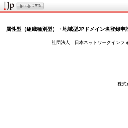
属性型（組織種別型）・地域型JPドメイン名登録申
                社団法人　日本ネットワークイン
                                        
                                         
                                        
                                         
                                        
                                     
                                        
                                        
                                        
                                        
                                        
                                        
                                         