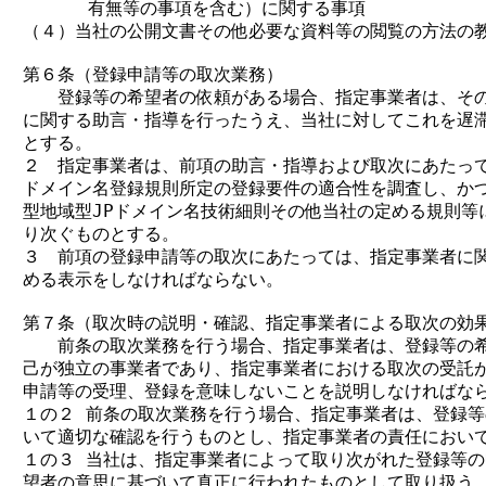
      有無等の事項を含む）に関する事項

（４）当社の公開文書その他必要な資料等の閲覧の方法の教
第６条（登録申請等の取次業務）

　　登録等の希望者の依頼がある場合、指定事業者は、その
に関する助言・指導を行ったうえ、当社に対してこれを遅滞
とする。

２　指定事業者は、前項の助言・指導および取次にあたって、
ドメイン名登録規則所定の登録要件の適合性を調査し、かつ
型地域型JPドメイン名技術細則その他当社の定める規則等に
り次ぐものとする。

３　前項の登録申請等の取次にあたっては、指定事業者に関
める表示をしなければならない。

第７条（取次時の説明・確認、指定事業者による取次の効果
　　前条の取次業務を行う場合、指定事業者は、登録等の希
己が独立の事業者であり、指定事業者における取次の受託が
申請等の受理、登録を意味しないことを説明しなければなら
１の２ 前条の取次業務を行う場合、指定事業者は、登録等
いて適切な確認を行うものとし、指定事業者の責任において
１の３ 当社は、指定事業者によって取り次がれた登録等の
望者の意思に基づいて真正に行われたものとして取り扱う。