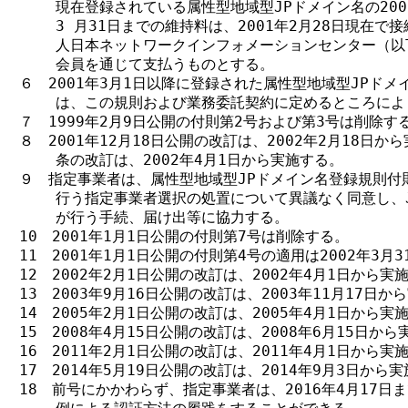
    現在登録されている属性型地域型JPドメイン名の2001
    3 月31日までの維持料は、2001年2月28日現在で
    人日本ネットワークインフォメーションセンター（以下
    会員を通じて支払うものとする。

６　2001年3月1日以降に登録された属性型地域型JPドメ
    は、この規則および業務委託契約に定めるところによ
７　1999年2月9日公開の付則第2号および第3号は削除する
８　2001年12月18日公開の改訂は、2002年2月18日か
    条の改訂は、2002年4月1日から実施する。

９　指定事業者は、属性型地域型JPドメイン名登録規則付則
    行う指定事業者選択の処置について異議なく同意し、JP
    が行う手続、届け出等に協力する。

10　2001年1月1日公開の付則第7号は削除する。

11　2001年1月1日公開の付則第4号の適用は2002年3月3
12　2002年2月1日公開の改訂は、2002年4月1日から実施
13　2003年9月16日公開の改訂は、2003年11月17日か
14　2005年2月1日公開の改訂は、2005年4月1日から実施
15　2008年4月15日公開の改訂は、2008年6月15日から
16　2011年2月1日公開の改訂は、2011年4月1日から実施
17　2014年5月19日公開の改訂は、2014年9月3日から実
18　前号にかかわらず、指定事業者は、2016年4月17日