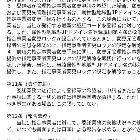
３　登録者が管理指定事業者変更申請を希望した場合、変更
および変更先管理指定事業者は、属性型地域型JPドメイン名
指定事業者変更手続を行うものとする。この場合において、
業者は、当社が発行する最新の認証コードを登録者に対して
る。また、属性型地域型JPドメイン名登録規則第４条の２第
指定事業者変更ロックが設定されているときは、変更元管理
録者の意思を確認の上、指定事業者変更ロックの設定を解除
４　前項の指定事業者変更手続に関し、変更元管理指定事業
提供や指定事業者変更ロックの設定解除を適切に行っていな
認した場合、当社は、当該属性型地域型JPドメイン名の認証
提供し、また、指定事業者変更ロックの設定を解除すること
第11条（責任範囲）

　　委託業務の遂行により登録等の希望者、申請者または登
た事項に関する一切の責任は指定事業者が負担する。ただし
べき事由がある場合はこの限りではない。

第12条（報告義務）

　　当社は指定事業者に対して、委託業務の実施状況その他
て、いつでも書面または口頭による報告を求めることができ