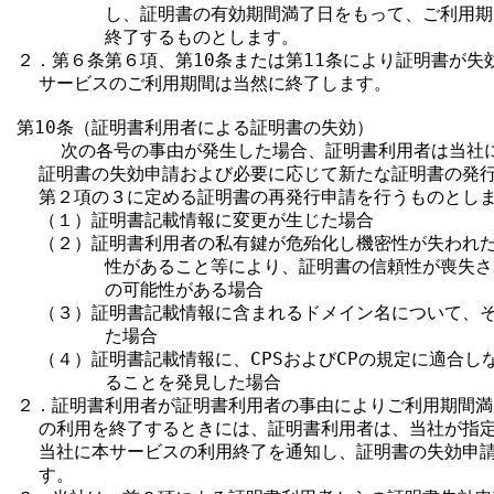
        し、証明書の有効期間満了日をもって、ご利用期
        終了するものとします。

２．第６条第６項、第10条または第11条により証明書が失
  サービスのご利用期間は当然に終了します。

第10条（証明書利用者による証明書の失効）

    次の各号の事由が発生した場合、証明書利用者は当社
  証明書の失効申請および必要に応じて新たな証明書の発行
  第２項の３に定める証明書の再発行申請を行うものとしま
  （１）証明書記載情報に変更が生じた場合

  （２）証明書利用者の私有鍵が危殆化し機密性が失われた
        性があること等により、証明書の信頼性が喪失さ
        の可能性がある場合

  （３）証明書記載情報に含まれるドメイン名について、そ
        た場合

  （４）証明書記載情報に、CPSおよびCPの規定に適合し
        ることを発見した場合

２．証明書利用者が証明書利用者の事由によりご利用期間満
  の利用を終了するときには、証明書利用者は、当社が指定
  当社に本サービスの利用終了を通知し、証明書の失効申請
  す。
