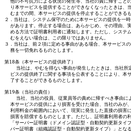
  他の不可抗力による状況の発生等、当社の責に帰すことの
  り本サービスを提供することができなくなったときは、当
  むまでの間、本サービスの提供を停止することができるも
２．当社は、システム保守のために本サービスの提供を一時
  があります。停止する場合は、あらかじめ、その理由、実
  める方法で証明書利用者に通知します。ただし、システム
  むをえない場合は、この限りではありません。

３．当社は、前２項に定める事由がある場合、本サービスの
  務を一切免れるものとします。

第18条（本サービスの提供終了）

    当社は、やむを得ない事由が発生したときは、当社所
  ビスの提供終了に関する事項を公表することにより、本サ
  了することができるものとします。

第19条（当社の責任）

    当社、当社の役員、従業員等の責めに帰すべき事由に
  本サービスの提供により損害を受けた場合、当社のみが、
  利用料金の範囲内において、現実に発生した直接の損害に
  損害を賠償するものとします。ただし、証明書利用者の利
  「サーバー証明書（ドメイン認証型・自動契約更新タイプ
  バー証明書（組織認証型・自動契約更新タイプ）」となる