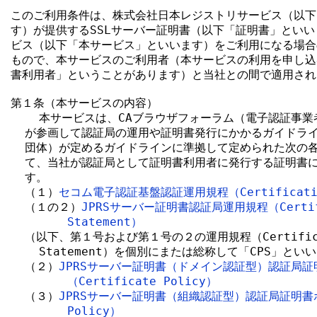
このご利用条件は、株式会社日本レジストリサービス（以下
す）が提供するSSLサーバー証明書（以下「証明書」といい
ビス（以下「本サービス」といいます）をご利用になる場合
もので、本サービスのご利用者（本サービスの利用を申し込
書利用者」ということがあります）と当社との間で適用され
第１条（本サービスの内容）

    本サービスは、CAブラウザフォーラム（電子認証事業
  が参画して認証局の運用や証明書発行にかかるガイドライ
  団体）が定めるガイドラインに準拠して定められた次の各
  て、当社が認証局として証明書利用者に発行する証明書に
  す。

  （１）
セコム電子認証基盤認証運用規程（Certification 
  （１の２）
JPRSサーバー証明書認証局運用規程（Certific
Statement）
  （以下、第１号および第１号の２の運用規程（Certificati
    Statement）を個別にまたは総称して「CPS」といい
  （２）
JPRSサーバー証明書（ドメイン認証型）認証局証
（Certificate Policy）
  （３）
JPRSサーバー証明書（組織認証型）認証局証明書ポリ
Policy）