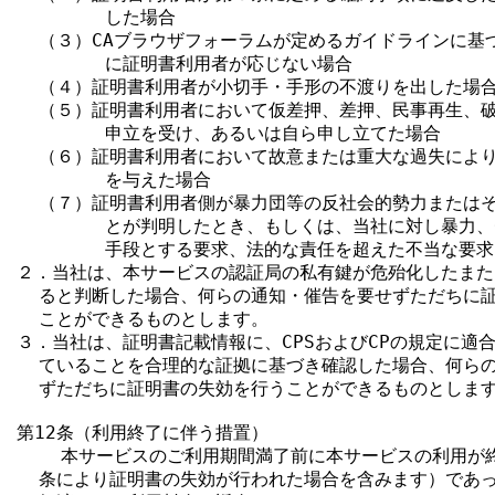
        した場合

  （３）CAブラウザフォーラムが定めるガイドラインに基
        に証明書利用者が応じない場合

  （４）証明書利用者が小切手・手形の不渡りを出した場合
  （５）証明書利用者において仮差押、差押、民事再生、破
        申立を受け、あるいは自ら申し立てた場合

  （６）証明書利用者において故意または重大な過失により
        を与えた場合

  （７）証明書利用者側が暴力団等の反社会的勢力またはそ
        とが判明したとき、もしくは、当社に対し暴力、
        手段とする要求、法的な責任を超えた不当な要求
２．当社は、本サービスの認証局の私有鍵が危殆化したまた
  ると判断した場合、何らの通知・催告を要せずただちに証
  ことができるものとします。

３．当社は、証明書記載情報に、CPSおよびCPの規定に適合
  ていることを合理的な証拠に基づき確認した場合、何らの
  ずただちに証明書の失効を行うことができるものとします
第12条（利用終了に伴う措置）

    本サービスのご利用期間満了前に本サービスの利用が
  条により証明書の失効が行われた場合を含みます）であっ