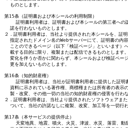
  ものとします。

第15条（証明書および本シールの利用制限）

    証明書利用者は、証明書および本シールの第三者への
  諾を行わないものとします。

２．証明書利用者は、当社より提供された本シールを、証明
  指定されたドメイン名のWebサーバーにて、証明書の内容
  ことのできるページ（以下「検証ページ」といいます）へ
  載する目的に限り、複製または配信できるものとします。
  変化を伴うか否かに関わらず、本シールおよび検証ページ
  更を加えないものとします。

第16条（知的財産権）

    証明書利用者は、当社が証明書利用者に提供した証明
  資料に示されている著作権、商標権または所有者の表示の
  製・改変、その他一切の当社の知的財産権の侵害を行わな
２．証明書利用者は、当社より提供されたソフトウェアまた
  ついて、当社の許諾なしに複製、改変、加工等を一切行わ
第17条（本サービスの提供停止）

    天変地異、地震、噴火、火災、津波、水災、落雷、動