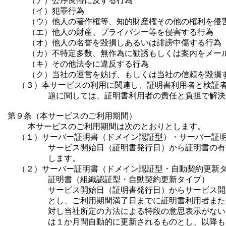
    （ア）公序良俗に反する行為

    （イ）犯罪行為

    （ウ）他人の著作権等、知的財産権その他の権利を侵害
    （エ）他人の財産、プライバシー等を侵害する行為

    （オ）他人の名誉を毀損しあるいは誹謗中傷する行為

    （カ）不特定多数、無作為に勧誘もしくは案内をメール
    （キ）その他法令に違反する行為

    （ク）当社の運営を妨げ、もしくは当社の信頼を毀損す
  （３）本サービスの利用に関連し、証明書利用者と検証者
        題に関しては、証明書利用者の責任と負担で解決
第９条（本サービスのご利用期間）

    本サービスのご利用期間は次のとおりとします。

  （１）サーバー証明書（ドメイン認証型）・サーバー証明
        サービス開始日（証明書発行日）から証明書の有
        します。

  （２）サーバー証明書（ドメイン認証型・自動契約更新タ
        証明書（組織認証型・自動契約更新タイプ）

        サービス開始日（証明書発行日）からサービス開
        とし、ご利用期間満了日までに証明書利用者また
        対し当社所定の方法による特段の意思表示がない
        は１か月間自動的に更新されるものとし、以降も