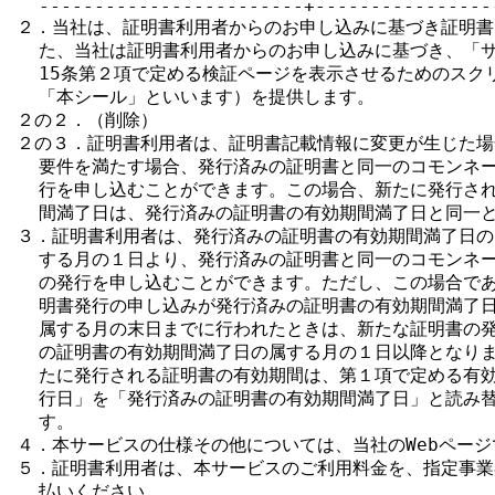
  ------------------------+----------------
２．当社は、証明書利用者からのお申し込みに基づき証明書
  た、当社は証明書利用者からのお申し込みに基づき、「サ
  15条第２項で定める検証ページを表示させるためのスク
  「本シール」といいます）を提供します。

２の２．（削除）

２の３．証明書利用者は、証明書記載情報に変更が生じた場
  要件を満たす場合、発行済みの証明書と同一のコモンネー
  行を申し込むことができます。この場合、新たに発行され
  間満了日は、発行済みの証明書の有効期間満了日と同一と
３．証明書利用者は、発行済みの証明書の有効期間満了日の
  する月の１日より、発行済みの証明書と同一のコモンネー
  の発行を申し込むことができます。ただし、この場合であ
  明書発行の申し込みが発行済みの証明書の有効期間満了日
  属する月の末日までに行われたときは、新たな証明書の発
  の証明書の有効期間満了日の属する月の１日以降となりま
  たに発行される証明書の有効期間は、第１項で定める有効
  行日」を「発行済みの証明書の有効期間満了日」と読み替
  す。

４．本サービスの仕様その他については、当社のWebページ
５．証明書利用者は、本サービスのご利用料金を、指定事業
  払いください。
