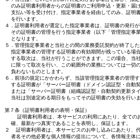
  のみ証明書利用者からの証明書のご利用申込・更新・届け
  支払い等を受け付け、指定事業者を経由してのみ、証明書
  を行います。

４．証明書利用者が選定した指定事業者は、証明書の発行が
  その証明書の管理を行う指定事業者（以下「管理指定事業
  となります。

５．管理指定事業者と当社との間の業務委託契約が終了した
  指定事業者の管理する証明書の有効期間が残っている場合
  する取次は、当社が行うことができます。この場合、当社
  に限って取次を行い、この範囲外の業務については一切の
  負わないものとします。

６．前項の規定にかかわらず、当該管理指定事業者の管理す
  する証明書が「サーバー証明書（ドメイン認証型・自動契
  または「サーバー証明書（組織認証型・自動契約更新タイ
  当社は別途定める期日をもってその証明書の失効を行いま
第７条（証明書利用者の表明・保証）

    証明書利用者は、本サービスの利用にあたり、全ての
  確、最新かつ真実であることを表明し、保証します。

２  証明書利用者は、本サービスのお申し込みにあたり、代
  者名その他必要な個人情報の提出について、各情報主体に