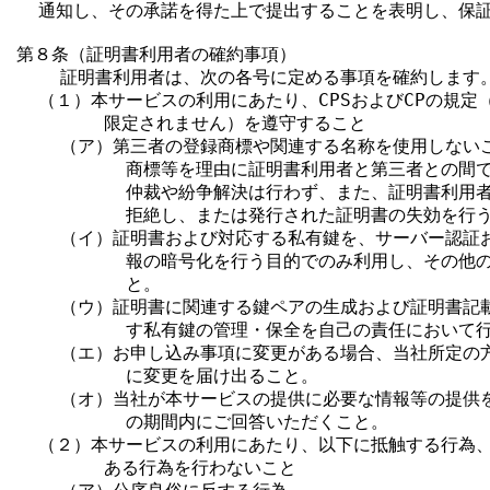
  通知し、その承諾を得た上で提出することを表明し、保証
第８条（証明書利用者の確約事項）

    証明書利用者は、次の各号に定める事項を確約します。
  （１）本サービスの利用にあたり、CPSおよびCPの規定
        限定されません）を遵守すること

    （ア）第三者の登録商標や関連する名称を使用しない
          商標等を理由に証明書利用者と第三者との間
          仲裁や紛争解決は行わず、また、証明書利用
          拒絶し、または発行された証明書の失効を行
    （イ）証明書および対応する私有鍵を、サーバー認証
          報の暗号化を行う目的でのみ利用し、その他
          と。

    （ウ）証明書に関連する鍵ペアの生成および証明書記
          す私有鍵の管理・保全を自己の責任において行
    （エ）お申し込み事項に変更がある場合、当社所定の
          に変更を届け出ること。

    （オ）当社が本サービスの提供に必要な情報等の提供
          の期間内にご回答いただくこと。

  （２）本サービスの利用にあたり、以下に抵触する行為、
        ある行為を行わないこと
