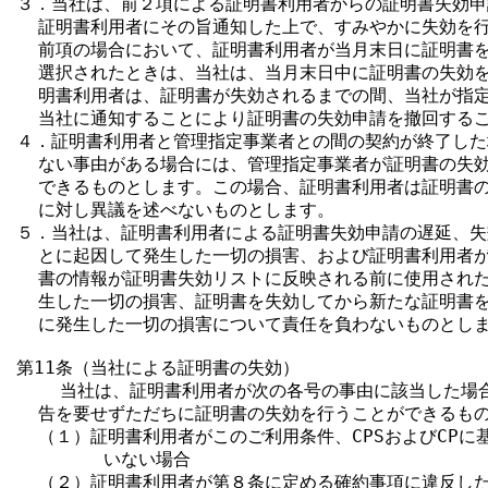
３．当社は、前２項による証明書利用者からの証明書失効申
  証明書利用者にその旨通知した上で、すみやかに失効を行
  前項の場合において、証明書利用者が当月末日に証明書を
  選択されたときは、当社は、当月末日中に証明書の失効を
  明書利用者は、証明書が失効されるまでの間、当社が指定
  当社に通知することにより証明書の失効申請を撤回するこ
４．証明書利用者と管理指定事業者との間の契約が終了した
  ない事由がある場合には、管理指定事業者が証明書の失効
  できるものとします。この場合、証明書利用者は証明書の
  に対し異議を述べないものとします。

５．当社は、証明書利用者による証明書失効申請の遅延、失
  とに起因して発生した一切の損害、および証明書利用者が
  書の情報が証明書失効リストに反映される前に使用された
  生した一切の損害、証明書を失効してから新たな証明書を
  に発生した一切の損害について責任を負わないものとしま
第11条（当社による証明書の失効）

    当社は、証明書利用者が次の各号の事由に該当した場
  告を要せずただちに証明書の失効を行うことができるもの
  （１）証明書利用者がこのご利用条件、CPSおよびCPに
        いない場合

  （２）証明書利用者が第８条に定める確約事項に違反した