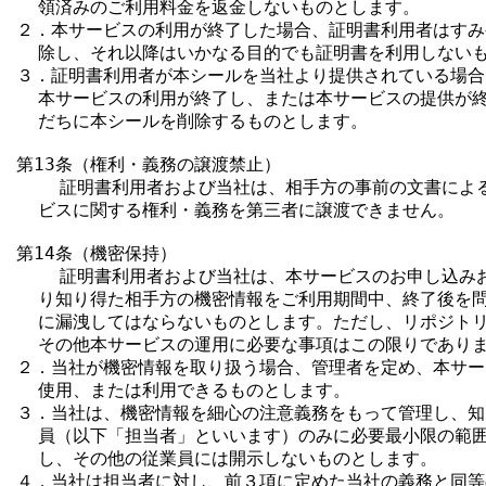
  領済みのご利用料金を返金しないものとします。

２．本サービスの利用が終了した場合、証明書利用者はすみ
  除し、それ以降はいかなる目的でも証明書を利用しないも
３．証明書利用者が本シールを当社より提供されている場合
  本サービスの利用が終了し、または本サービスの提供が終
  だちに本シールを削除するものとします。

第13条（権利・義務の譲渡禁止）

    証明書利用者および当社は、相手方の事前の文書によ
  ビスに関する権利・義務を第三者に譲渡できません。

第14条（機密保持）

    証明書利用者および当社は、本サービスのお申し込み
  り知り得た相手方の機密情報をご利用期間中、終了後を問
  に漏洩してはならないものとします。ただし、リポジトリ
  その他本サービスの運用に必要な事項はこの限りでありま
２．当社が機密情報を取り扱う場合、管理者を定め、本サー
  使用、または利用できるものとします。

３．当社は、機密情報を細心の注意義務をもって管理し、知
  員（以下「担当者」といいます）のみに必要最小限の範囲
  し、その他の従業員には開示しないものとします。

４．当社は担当者に対し、前３項に定めた当社の義務と同等