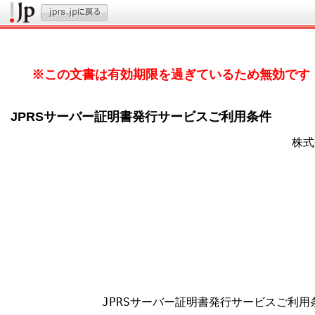
※この文書は有効期限を過ぎているため無効です
JPRSサーバー証明書発行サービスご利用条件
                                     
                                         
                                         
                                        
                                         
                                         
                                         
                                        
                                         
             JPRSサーバー証明書発行サービスご利用条