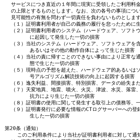
  サービスにつき直近の１年間に現実に受領したご利用料金
  の上限とするものとします。なお、次の各号の事項につい
  見可能性の有無を問わず一切責任を負わないものとします
  （１）証明書利用者が自己の義務の履行を怠ったために生
  （２）証明書利用者のシステム（ハードウェア、ソフトウ
        に起因して発生した一切の損害

  （３）当社のシステム（ハードウェア、ソフトウェアを含
        あるいはその他の動作自体によって生じた損害

  （４）当社の責に帰すことのできない事由により正常な通
        態で生じた一切の損害

  （５）現時点の予想を超えた、ハードウェア的あるいはソ
        号アルゴリズム解読技術の向上に起因する損害

  （６）逸失利益、間接損害、特別損害、データの紛失また
  （７）天変地異、地震、噴火、火災、津波、水災、落雷、
        抗力により生じた一切の損害

  （８）証明書の使用に関して発生する取引上の債務等、一
  （９）証明書発行に必要な情報のCTログサーバーへの登
        生した一切の損害

第20条（通知）

    このご利用条件により当社が証明書利用者に対して通