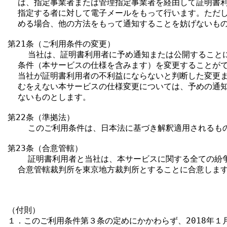
  は、指定事業者または管理指定事業者を経由して証明書利
  指定する者に対して電子メールをもって行います。ただし
  める場合、他の方法をもって通知することを妨げないもの
第21条（ご利用条件の変更）

    当社は、証明書利用者に予め通知または公開すること
  条件（本サービスの仕様を含みます）を変更することがで
  当社が証明書利用者の不利益にならないと判断した変更ま
  むをえない本サービスの仕様変更については、予めの通知
  ないものとします。

第22条（準拠法）

    このご利用条件は、日本法に基づき解釈適用されるもの
第23条（合意管轄）

    証明書利用者と当社は、本サービスに関する全ての紛
  合意管轄裁判所を東京地方裁判所とすることに合意します
                                           
（付則）

１．このご利用条件第３条の定めにかかわらず、2018年１月