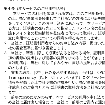
第４条（本サービスのご利用申込等）

    本サービスの利用を希望される方は、このご利用条件、C
  の上、指定事業者を経由して当社所定の方法により証明書
  をしてください。このお申し込みにあたって、本サービス
  る方は、証明書の発行先として指定したドメイン名の登録
  該ドメイン名の登録情報を登録者に代わって取得し、証明
  査に利用することについての同意を得るものとします。

２．当社は、証明書利用者からのお申し込み内容、提出いた
  社の審査基準に基づき審査します。

３．当社は、審査に際して必要があると認める場合、証明書
  加の書類の提出および情報の提供を求めることができます
  書利用者は、当社に対してすみやかに書類の提出および情
  のとします。

４．審査の結果、お申し込みを承諾する場合、当社は、CPに定める
  Transparency（以下「CT」といいます）ログサーバ
  情報を登録した上で証明書の作成を行い、指定事業者を経
  作成完了のご案内とともに証明書の取得方法を当社所定の
  ます。

５．前項の定めにかかわらず、本サービスの利用を申し込ま
  め当社に届け出た場合には、当社は、前項のご案内と通知