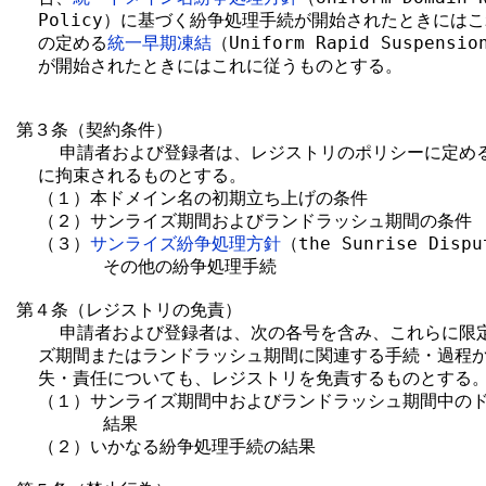
  Policy）に基づく紛争処理手続が開始されたときにはこれ
  の定める
統一早期凍結
（Uniform Rapid Suspensi
  が開始されたときにはこれに従うものとする。

第３条（契約条件）

    申請者および登録者は、レジストリのポリシーに定め
  に拘束されるものとする。

  （１）本ドメイン名の初期立ち上げの条件

  （２）サンライズ期間およびランドラッシュ期間の条件

  （３）
サンライズ紛争処理方針
（the Sunrise Dispu
        その他の紛争処理手続

第４条（レジストリの免責）

    申請者および登録者は、次の各号を含み、これらに限
  ズ期間またはランドラッシュ期間に関連する手続・過程か
  失・責任についても、レジストリを免責するものとする。
  （１）サンライズ期間中およびランドラッシュ期間中のド
        結果

  （２）いかなる紛争処理手続の結果
