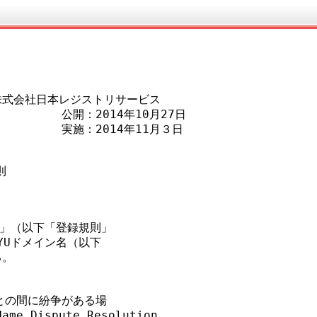
    株式会社日本レジストリサービス

           公開：2014年10月27日

           実施：2014年11月３日



」（以下「登録規則」

Uドメイン名（以下

。

との間に紛争がある場

ame Dispute Resolution 
