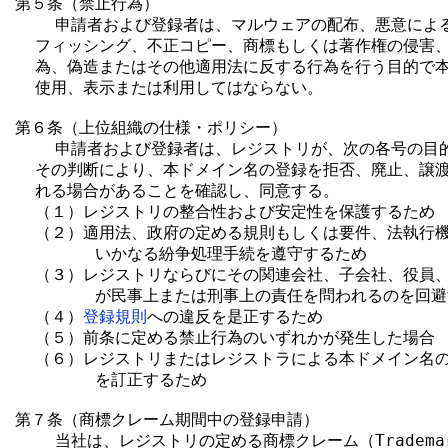
第５条（禁止行為）

    申請者および登録者は、マルウェアの配布、悪意によ
  フィッシング、不正コピー、商標もしくは著作権の侵害、
  為、偽造またはその他適用法に反する行為を行う目的で本
  使用、表示または利用してはならない。

第６条（上位組織の仕様・ポリシー）

    申請者および登録者は、レジストリが、次の各号の目
  その判断により、本ドメイン名の登録を拒否、廃止、譲渡
  れる場合があることを確認し、同意する。

  （１）レジストリの整合性および安定性を保護するため

  （２）適用法、政府の定める規則もしくは要件、法執行機
        いかなる紛争処理手続を遵守するため

  （３）レジストリならびにその関連会社、子会社、役員、
        が民事上または刑事上の責任を問われるのを回避
  （４）
登録規則
への違反を是正するため

  （５）前条に定める禁止行為のいずれかが発生した場合

  （６）レジストリまたはレジストラによる本ドメイン名の
        を訂正するため

第７条（商標クレーム期間中の登録申請）

    当社は、レジストリの定める商標クレーム（Trademark