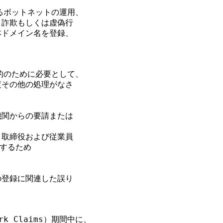
るボットネットの運用、

詐欺もしくは虚偽行

ドメイン名を登録、

的のために必要として、

その他の処理がなさ

関からの要請または

取締役および従業員

するため

登録に関連した誤り

 Claims）期間中に、
