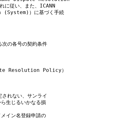
に従い、また、ICANN

on (System)）に基づく手続

る次の各号の契約条件

te Resolution Policy）

定されない、サンライ

ら生じるいかなる損



メイン名登録申請の
