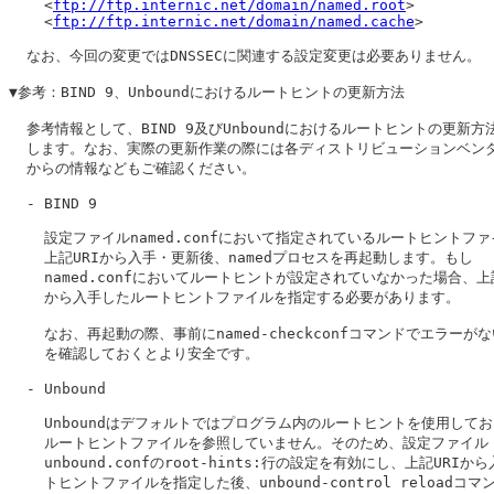
    <
ftp://ftp.internic.net/domain/named.root
>

    <
ftp://ftp.internic.net/domain/named.cache
>

  なお、今回の変更ではDNSSECに関連する設定変更は必要ありません。

▼参考：BIND 9、Unboundにおけるルートヒントの更新方法

  参考情報として、BIND 9及びUnboundにおけるルートヒントの更新方法
  します。なお、実際の更新作業の際には各ディストリビューションベンダ
  からの情報などもご確認ください。

  - BIND 9

    設定ファイルnamed.confにおいて指定されているルートヒントファ
    上記URIから入手・更新後、namedプロセスを再起動します。もし

    named.confにおいてルートヒントが設定されていなかった場合、上記
    から入手したルートヒントファイルを指定する必要があります。

    なお、再起動の際、事前にnamed-checkconfコマンドでエラーがな
    を確認しておくとより安全です。

  - Unbound

    Unboundはデフォルトではプログラム内のルートヒントを使用してお
    ルートヒントファイルを参照していません。そのため、設定ファイル

    unbound.confのroot-hints:行の設定を有効にし、上記URIか
    トヒントファイルを指定した後、unbound-control reloadコマ