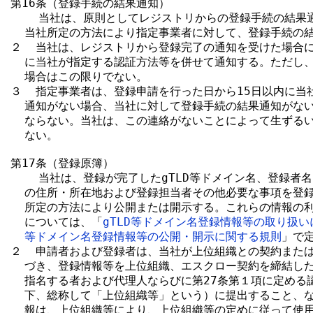
第16条（登録手続の結果通知）

    当社は、原則としてレジストリからの登録手続の結果
  当社所定の方法により指定事業者に対して、登録手続の結
２  当社は、レジストリから登録完了の通知を受けた場合に
  に当社が指定する認証方法等を併せて通知する。ただし、
  場合はこの限りでない。

３  指定事業者は、登録申請を行った日から15日以内に当
  通知がない場合、当社に対して登録手続の結果通知がない
  ならない。当社は、この連絡がないことによって生ずるい
  ない。

第17条（登録原簿）

    当社は、登録が完了したgTLD等ドメイン名、登録者
  の住所・所在地および登録担当者その他必要な事項を登録
  所定の方法により公開または開示する。これらの情報の利
  については、「
gTLD等ドメイン名登録情報等の取り扱い
等ドメイン名登録情報等の公開・開示に関する規則
」で定
２  申請者および登録者は、当社が上位組織との契約または
  づき、登録情報等を上位組織、エスクロー契約を締結した
  指名する者および代理人ならびに第27条第１項に定める
  下、総称して「上位組織等」という）に提出すること、な
  報は、上位組織等により、上位組織等の定めに従って使用