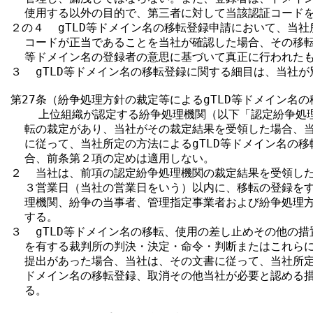
  使用する以外の目的で、第三者に対して当該認証コードを
２の４  gTLD等ドメイン名の移転登録申請において、当社
  コードが正当であることを当社が確認した場合、その移転登
  等ドメイン名の登録者の意思に基づいて真正に行われたも
３  gTLD等ドメイン名の移転登録に関する細目は、当社が
第27条（紛争処理方針の裁定等によるgTLD等ドメイン名の
    上位組織が認定する紛争処理機関（以下「認定紛争処
  転の裁定があり、当社がその裁定結果を受領した場合、当
  に従って、当社所定の方法によるgTLD等ドメイン名の移
  合、前条第２項の定めは適用しない。

２  当社は、前項の認定紛争処理機関の裁定結果を受領した
  ３営業日（当社の営業日をいう）以内に、移転の登録をす
  理機関、紛争の当事者、管理指定事業者および紛争処理方
  する。

３  gTLD等ドメイン名の移転、使用の差し止めその他の措
  を有する裁判所の判決・決定・命令・判断またはこれらに
  提出があった場合、当社は、その文書に従って、当社所定の
  ドメイン名の移転登録、取消その他当社が必要と認める措
  る。
