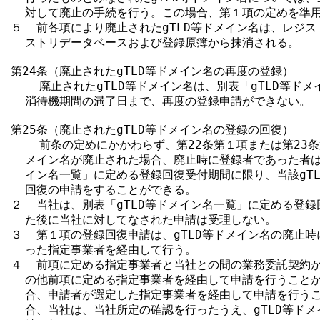
  対して廃止の手続を行う。この場合、第１項の定めを準用
５  前各項により廃止されたgTLD等ドメイン名は、レジス
  ストリデータベースおよび登録原簿から抹消される。

第24条（廃止されたgTLD等ドメイン名の再度の登録）

    廃止されたgTLD等ドメイン名は、別表「gTLD等ドメ
  消待機期間の満了日まで、再度の登録申請ができない。

第25条（廃止されたgTLD等ドメイン名の登録の回復）

    前条の定めにかかわらず、第22条第１項または第23条第
  メイン名が廃止された場合、廃止時に登録者であった者は、
  イン名一覧」に定める登録回復受付期間に限り、当該gTL
  回復の申請をすることができる。

２  当社は、別表「gTLD等ドメイン名一覧」に定める登録
  た後に当社に対してなされた申請は受理しない。

３  第１項の登録回復申請は、gTLD等ドメイン名の廃止時
  った指定事業者を経由して行う。

４  前項に定める指定事業者と当社との間の業務委託契約が
  の他前項に定める指定事業者を経由して申請を行うことが
  合、申請者が選定した指定事業者を経由して申請を行うこ
  合、当社は、当社所定の確認を行ったうえ、gTLD等ドメ