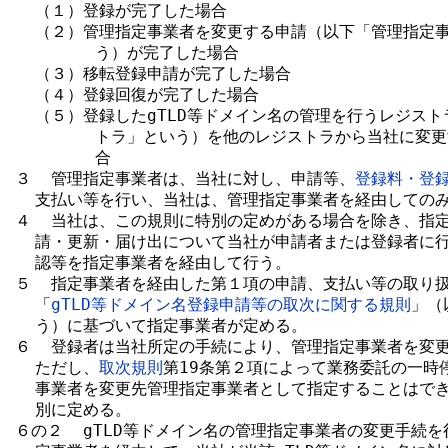
  （１）登録が完了した場合

  （２）管理指定事業者を変更する申請（以下「管理指定事
        う）が完了した場合

  （３）移転登録申請が完了した場合

  （４）登録回復が完了した場合

  （５）登録したgTLD等ドメイン名の管理を行うレジスト
        トラ」という）を他のレジストラから当社に変
        合

３  管理指定事業者は、当社に対し、申請等、
登録料・登
  支払い等を行い、当社は、管理指定事業者を経由してのみ
４  当社は、この規則に特別の定めがある場合を除き、指定
  請・更新・届け出について当社が申請者または登録者に行
  認等を指定事業者を経由して行う。

５  指定事業者を経由した第１項の申請、支払い等の取り扱
  「
gTLD等ドメイン名登録申請等の取次に関する規則
」（
  う）に基づいて指定事業者が定める。

６  登録者は当社所定の手続により、管理指定事業者を変更
  ただし、
取次規則
第19条第２項によって業務委託の一時
  事業者を変更先管理指定事業者として指定することはでき
  別に定める。

６の２  gTLD等ドメイン名の管理指定事業者の変更手続を