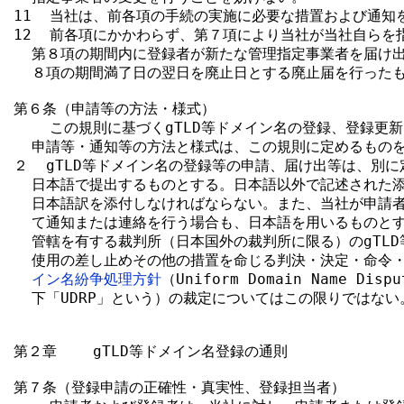
11  当社は、前各項の手続の実施に必要な措置および通知
12  前各項にかかわらず、第７項により当社が当社自らを
  第８項の期間内に登録者が新たな管理指定事業者を届け出
  ８項の期間満了日の翌日を廃止日とする廃止届を行ったも
第６条（申請等の方法・様式）

    この規則に基づくgTLD等ドメイン名の登録、登録更
  申請等・通知等の方法と様式は、この規則に定めるものを
２  gTLD等ドメイン名の登録等の申請、届け出等は、別に
  日本語で提出するものとする。日本語以外で記述された添
  日本語訳を添付しなければならない。また、当社が申請者
  て通知または連絡を行う場合も、日本語を用いるものとす
  管轄を有する裁判所（日本国外の裁判所に限る）のgTLD
  使用の差し止めその他の措置を命じる判決・決定・命令
イン名紛争処理方針
（Uniform Domain Name Dispu
  下「UDRP」という）の裁定についてはこの限りではない。
第２章    gTLD等ドメイン名登録の通則

第７条（登録申請の正確性・真実性、登録担当者）
