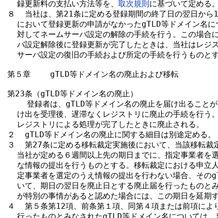
  録更新料の支払い方法等を、
取次規則
に基づいて定める。
８  当社は、第21条に定める登録期間の終了日の翌日から1
  において登録更新の申請がなかったgTLD等ドメイン名に
  対してネームサーバ設定の解除の手続を行う。この場合に
  バ設定解除後に登録更新が完了したときは、当社はレジス
  サーバ設定の復旧の手続および所定の手続を行うものとす
第５章    gTLD等ドメイン名の廃止および移転

第23条（gTLD等ドメイン名の廃止）

    登録者は、gTLD等ドメイン名の廃止を届け出ること
  け出を受理後、遅滞なくレジストリに廃止の手続を行う。g
  レジストリによる処理が完了したときに廃止される。

２  gTLD等ドメイン名の廃止に関する細目は別途定める。

３  第27条に定める移転裁定実施後において、当該移転裁
  当社が定める６週間以上先の期日までに、指定事業者を選
  な情報の提出を行うものとする。移転裁定における申立人
  定事業者を選定のうえ情報の提出を行わない場合、そのgT
  いて、期日の翌日を廃止日とする廃止届を行ったものとみ
  が特別の事情があると認めた場合には、この期日を延期す
４  第５条第12項、前条第１項、同第４項または前項によ
  行ったものとみなされたgTLD等ドメイン名については、