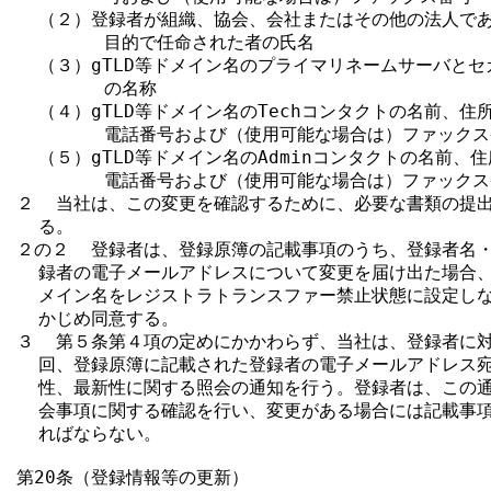
  （２）登録者が組織、協会、会社またはその他の法人であ
        目的で任命された者の氏名

  （３）gTLD等ドメイン名のプライマリネームサーバとセ
        の名称

  （４）gTLD等ドメイン名のTechコンタクトの名前、住
        電話番号および（使用可能な場合は）ファックス
  （５）gTLD等ドメイン名のAdminコンタクトの名前、
        電話番号および（使用可能な場合は）ファックス
２  当社は、この変更を確認するために、必要な書類の提出
  る。

２の２  登録者は、登録原簿の記載事項のうち、登録者名・
  録者の電子メールアドレスについて変更を届け出た場合、当
  メイン名をレジストラトランスファー禁止状態に設定しな
  かじめ同意する。

３  第５条第４項の定めにかかわらず、当社は、登録者に対
  回、登録原簿に記載された登録者の電子メールアドレス宛
  性、最新性に関する照会の通知を行う。登録者は、この通
  会事項に関する確認を行い、変更がある場合には記載事項
  ればならない。

第20条（登録情報等の更新）
