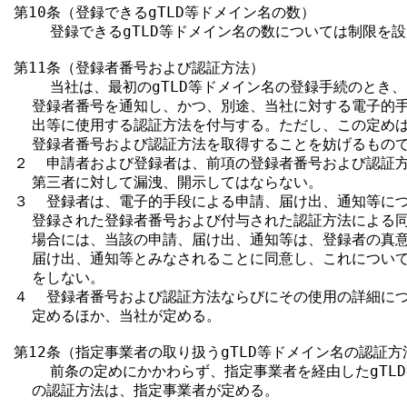
第10条（登録できるgTLD等ドメイン名の数）

    登録できるgTLD等ドメイン名の数については制限を設
第11条（登録者番号および認証方法）

    当社は、最初のgTLD等ドメイン名の登録手続のとき
  登録者番号を通知し、かつ、別途、当社に対する電子的手
  出等に使用する認証方法を付与する。ただし、この定めは
  登録者番号および認証方法を取得することを妨げるもので
２  申請者および登録者は、前項の登録者番号および認証方
  第三者に対して漏洩、開示してはならない。

３  登録者は、電子的手段による申請、届け出、通知等につ
  登録された登録者番号および付与された認証方法による同
  場合には、当該の申請、届け出、通知等は、登録者の真意
  届け出、通知等とみなされることに同意し、これについて
  をしない。

４  登録者番号および認証方法ならびにその使用の詳細につ
  定めるほか、当社が定める。

第12条（指定事業者の取り扱うgTLD等ドメイン名の認証方法
    前条の定めにかかわらず、指定事業者を経由したgTL
  の認証方法は、指定事業者が定める。
