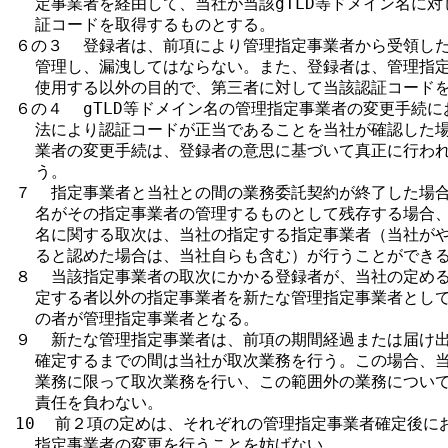
  定事業者を経由して、当社が当該gTLD等ドメイン名に対
  証コードを取得するものとする。

６の３  登録者は、前項により管理指定事業者から受領した
  管理し、漏洩してはならない。また、登録者は、管理指定
  使用する以外の目的で、第三者に対して当該認証コードを
６の４  gTLD等ドメイン名の管理指定事業者の変更手続に
  法により認証コードが正当であることを当社が確認した場
  業者の変更手続は、登録者の意思に基づいて真正に行われ
  う。

７  指定事業者と当社との間の業務委託契約が終了した場合で
  名がその指定事業者の管理するものとして残存する場合、そ
  名に関する取次は、当社の指定する指定事業者（当社がや
  ると認めた場合は、当社自らも含む）が行うことができる
８  当該指定事業者の取次にかかる登録者が、当社の定める
  定する者以外の指定事業者を新たな管理指定事業者として
  の者が管理指定事業者となる。

９  新たな管理指定事業者は、前項の期間経過または届け出
  確定するまでの間は当社が取次業務を行う。この場合、当
  業務に限って取次業務を行い、この範囲外の業務について
  責任を負わない。

10  前２項の定めは、それぞれの管理指定事業者確定後に
  指定事業者の変更を行うことを妨げない。
