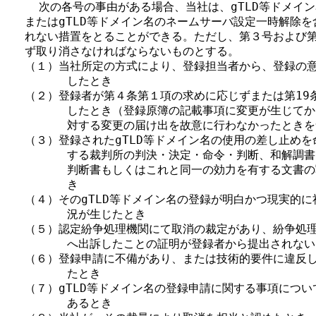
    次の各号の事由がある場合、当社は、gTLD等ドメイ
  またはgTLD等ドメイン名のネームサーバ設定一時解除を
  れない措置をとることができる。ただし、第３号および第
  ず取り消さなければならないものとする。

  （１）当社所定の方式により、登録担当者から、登録の意
        したとき

  （２）登録者が第４条第１項の求めに応じずまたは第19
        したとき（登録原簿の記載事項に変更が生じて
        対する変更の届け出を故意に行わなかったときを
  （３）登録されたgTLD等ドメイン名の使用の差し止めを
        する裁判所の判決・決定・命令・判断、和解調
        判断書もしくはこれと同一の効力を有する文書
        き

  （４）そのgTLD等ドメイン名の登録が明白かつ現実的に
        況が生じたとき

  （５）認定紛争処理機関にて取消の裁定があり、紛争処理
        へ出訴したことの証明が登録者から提出されない
  （６）登録申請に不備があり、または技術的要件に違反し
        たとき

  （７）gTLD等ドメイン名の登録申請に関する事項につい
        あるとき
