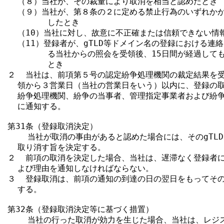
  （８）当社が、その裁量により取消を相当と認めたとき

  （９）当社が、第８条の２に定める禁止行為のいずれかが
        したとき

  （10）当社に対し、故意に不正確または信頼できない情報
  （11）登録者が、gTLD等ドメイン名の登録における連
        る当社からの照会を受領後、15日間が経過して
        とき

２  当社は、前項第５号の認定紛争処理機関の裁定結果を受
  領から３営業日（当社の営業日をいう）以内に、登録の取
  紛争処理機関、紛争の当事者、管理指定事業者および紛争
  に通知する。

第31条（登録取消決定）

    当社が取消の事由があると認めた場合には、そのgTL
  取り消す旨を決定する。

２  前項の取消を決定した場合、当社は、遅滞なく登録者に
  よび理由を通知しなければならない。

３  登録取消は、前項の通知の到達の日の翌日をもってその
  する。

第32条（登録取消決定等に基づく措置）

    当社の行った取消が効力を生じた場合、当社は、レジ