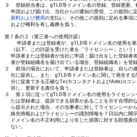
３  登録担当者は、gTLD等ドメイン名の登録、登録更新、
  申請および届け出、当社からの通知の受領、この規則に
新料および費用
の支払い、その他この規則に定める事項に
  および権利を有し義務を負う。

第７条の２（第三者への使用許諾）

    申請者または登録者が、gTLD等ドメイン名の使用を第
  （以下、この許諾を受けた者を「ライセンシー」という）
  申請者または登録者が当社に申請・届け出をした登録者名
  者が登録組織名を届け出ている場合、登録組織名）を登録
２  前項の場合において、申請者または登録者は、自らの連
  社に提供し、また、gTLD等ドメイン名に関して発生する
  分に促進できる正確なTechコンタクトおよびAdminコ
  供し、更新する責任を負う。

３  第１項に従ってgTLD等ドメイン名の使用をライセンシ
  たは登録者は、提訴できる損害があることを示す合理的な
  ら提示された場合、その当事者に対してライセンシーから
  絡先情報およびライセンシーの識別情報を７日以内に開示し
  ドメイン名の不正利用により生じた損害に対する賠償責任
  ない。
