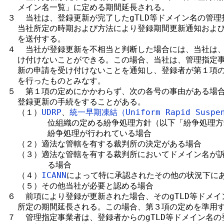
  メイン名一覧」に定める期間延長される。

３  当社は、登録更新が完了したgTLD等ドメイン名の管理
  当社所定の時期および方法により登録期間更新通知および
  を送付する。

４  当社が登録更新を不相当と判断した場合には、当社は、
  け付けないことができる。この場合、当社は、管理指定事
  新の申請を受け付けないことを通知し、登録者が第１項の
  を行ったものとみなす。

５  第１項の定めにかかわらず、次の各号の事由がある場合
  登録更新の手続をすることがある。

  （１）
UDRP
、
統一早期凍結（Uniform Rapid Suspen
        位組織の定める紛争処理方針（以下「紛争処理
        紛争処理が行われている場合

  （２）適法な管轄を有する裁判所の決定がある場合

  （３）適法な管轄を有する裁判所においてドメイン名が訴
        る場合

  （４）
ICANN
によって特に承認されたその他の状況下にあ
  （５）その他当社が必要と認める場合

６  前項により登録が更新された場合、そのgTLD等ドメイ
  所定の期間延長される。この場合、第３項の定めを準用す
７  管理指定事業者は、登録者からのgTLD等ドメイン名の