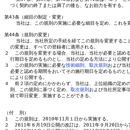
  づく契約の終了または満了の後も、なお効力を有する。

第43条（細目の制定・変更）

    当社は、この規則の実施に必要な細目を定め、これを
第44条（規則の変更）

    当社は、当社所定の手続を経てこの規則を変更するこ
  の変更は、すべての登録者に適用される。

２  この規則を変更する場合、当社は、当社が必要と認める
  行期日を定めるものとし、当社の定める方法により公開す
３  この規則の実施に必要な
技術細則
、
取次規則
および当社
  必要と認める期間をおいてその施行期日を定めるものとし
  により公開する。

４  前２項の定めにかかわらず、当社は、上位組織の定めの
  則、この規則に基づく定め、
取次規則
および当社所定事項
  経て即日変更、実施することができる。

（付  則）

１  この規則は、2010年11月１日から実施する。

２  2011年８月19日公開の改訂は、2011年９月20日から