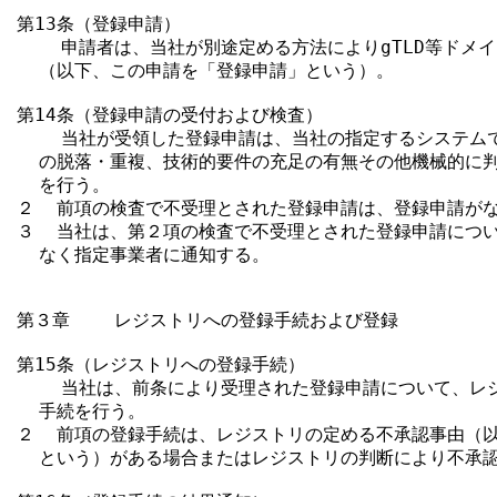
第13条（登録申請）

    申請者は、当社が別途定める方法によりgTLD等ドメ
  （以下、この申請を「登録申請」という）。

第14条（登録申請の受付および検査）

    当社が受領した登録申請は、当社の指定するシステム
  の脱落・重複、技術的要件の充足の有無その他機械的に判
  を行う。

２  前項の検査で不受理とされた登録申請は、登録申請がな
３  当社は、第２項の検査で不受理とされた登録申請につい
  なく指定事業者に通知する。

第３章    レジストリへの登録手続および登録

第15条（レジストリへの登録手続）

    当社は、前条により受理された登録申請について、レ
  手続を行う。

２  前項の登録手続は、レジストリの定める不承認事由（以
  という）がある場合またはレジストリの判断により不承認