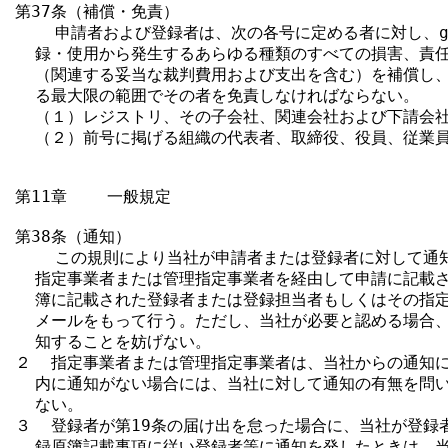
第37条（補償・免責）

    申請者および登録者は、次の各号に定める者に対し、g
  録・使用から発生するあらゆる種類のすべての損害、責任
  （関連する妥当な裁判費用および支出を含む）を補償し、
  る最大限の範囲でその者を免責しなければならない。

  （１）レジストリ、その子会社、関連会社および下請会社
  （２）前号に掲げる組織の代表者、取締役、役員、従業員
第11章    一般規定

第38条（通知）

    この規則により当社が申請者または登録者に対して通
  指定事業者または管理指定事業者を経由して申請に記載さ
  簿に記載された登録者または登録担当者もしくはその指定
  メールをもって行う。ただし、当社が必要と認める場合、
  知することを妨げない。

２  指定事業者または管理指定事業者は、当社からの通知に
  内に通知がない場合には、当社に対して通知の有無を問い
  ない。

３  登録者が第19条の届け出を怠った場合に、当社が登録
  録原簿記載事項に従い登録者等に通知を発したときは、当