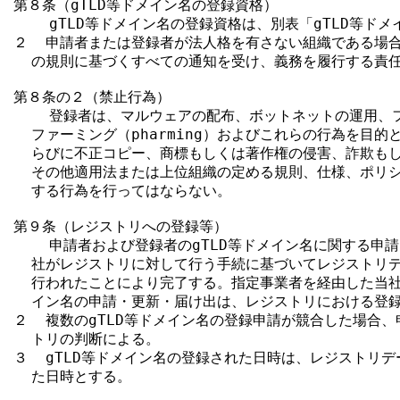
第８条（gTLD等ドメイン名の登録資格）

    gTLD等ドメイン名の登録資格は、別表「gTLD等ドメ
２  申請者または登録者が法人格を有さない組織である場合
  の規則に基づくすべての通知を受け、義務を履行する責任
第８条の２（禁止行為）

    登録者は、マルウェアの配布、ボットネットの運用、フィ
  ファーミング（pharming）およびこれらの行為を目的
  らびに不正コピー、商標もしくは著作権の侵害、詐欺もし
  その他適用法または上位組織の定める規則、仕様、ポリシ
  する行為を行ってはならない。

第９条（レジストリへの登録等）

    申請者および登録者のgTLD等ドメイン名に関する申
  社がレジストリに対して行う手続に基づいてレジストリデ
  行われたことにより完了する。指定事業者を経由した当社に
  イン名の申請・更新・届け出は、レジストリにおける登録
２  複数のgTLD等ドメイン名の登録申請が競合した場合、
  トリの判断による。

３  gTLD等ドメイン名の登録された日時は、レジストリデ
  た日時とする。
