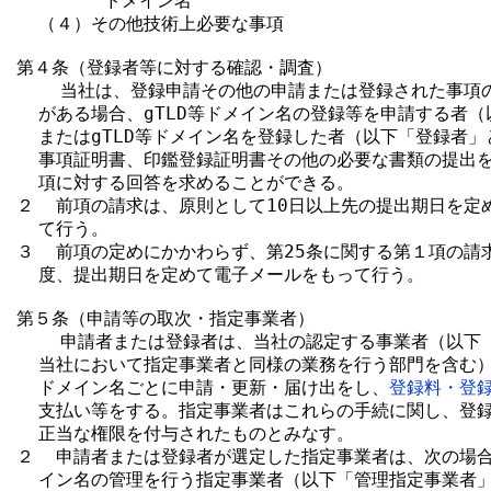
        ドメイン名

  （４）その他技術上必要な事項

第４条（登録者等に対する確認・調査）

    当社は、登録申請その他の申請または登録された事項
  がある場合、gTLD等ドメイン名の登録等を申請する者（
  またはgTLD等ドメイン名を登録した者（以下「登録者」
  事項証明書、印鑑登録証明書その他の必要な書類の提出を
  項に対する回答を求めることができる。

２  前項の請求は、原則として10日以上先の提出期日を定
  て行う。

３  前項の定めにかかわらず、第25条に関する第１項の請
  度、提出期日を定めて電子メールをもって行う。

第５条（申請等の取次・指定事業者）

    申請者または登録者は、当社の認定する事業者（以下
  当社において指定事業者と同様の業務を行う部門を含む）を
  ドメイン名ごとに申請・更新・届け出をし、
登録料・登
  支払い等をする。指定事業者はこれらの手続に関し、登録
  正当な権限を付与されたものとみなす。

２  申請者または登録者が選定した指定事業者は、次の場合に
  イン名の管理を行う指定事業者（以下「管理指定事業者」