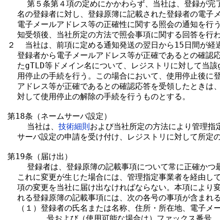
    第５条第４項の定めにかかわらず、当社は、登録が完了
  名の登録者に対し、登録原簿に記載された登録者の電子メ
  電子メールアドレス等の正確性に関する照会の通知を行う
  知受領後、当社所定の方法で照会事項に関する回答を行わ
２  当社は、前項に定める通知発送の翌日から15日間が経
  登録者から電子メールアドレス等が正確であるとの確認応
  たgTLD等ドメイン名について、レジストリに対して当該g
  用停止の手続を行う。この場合において、使用停止後に登
  アドレス等が正確であるとの確認応答を受領したときは、
  対して使用停止の解除の手続を行うものとする。

第18条（ネームサーバ設定）

    当社は、
技術細則
および当社所定の方法により管理指定
  サーバ設定の申請を受け付け、レジストリに対して所定の
第19条（届け出）

    登録者は、登録原簿の記載事項について常に正確かつ
  これに変更が生じた場合には、管理指定事業者を経由して
  項の変更を当社に届け出なければならない。本項により変
  れる登録原簿の記載事項には、次の各号の事項が含まれる
  （１）登録者の氏名または名称、住所・所在地、電子メー
        号および（使用可能な場合は）ファックス番号
