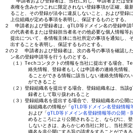
    申請者および登録者は、当社に対し、申請者または登
  表権を含みかつこれに限定されない登録事項が正確、最新
  ること、その登録が法令に違反しないこと、および登録
  上位組織が定める事項を表明し、保証するものとする。

２  申請者および登録者は、gTLD等ドメイン名の登録申請
  の代表者名または登録担当者名その他必要な個人情報等お
  提出について、各情報主体に当社所定の事項を通知し、そ
  出することを表明し、保証するものとする。

２の２  申請者および登録者は、次の各号の事項を確認したう
  ン名の登録申請等を行うものとする。

  （１）Techコンタクトの情報を当社に提出する場合、Te
        絡先情報、登録者もしくは申請者の連絡先情報
        ることができる情報に該当しない連絡先情報の
        ができること

  （２）登録組織名を提出する場合、登録組織名は、当該gT
        録者として取り扱われること

  （３）登録組織名を提出する場合で、登録組織名の公開に
        録組織名の情報が「
gTLD等ドメイン名登録情
        および「
gTLD等ドメイン名登録情報等の公開・
        めるところにより公開されること、ならびに、
        しないときは、あらかじめ当社に対し、当社所
        織名を非公開にする旨の請求をすることができる