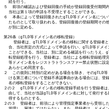
  続を行う。

５  前項の確認および登録回復の手続が登録回復受付期間内
  当社は第１項の申請を不受理とすることができる。

６  本条によって登録回復されたgTLD等ドメイン名につい
  たものとして取り扱われる。登録回復後の登録期間その他
  が別に定める。

第26条（gTLD等ドメイン名の移転登録）

    登録者は、gTLD等ドメイン名の移転に関する登録者
  合、当社所定の方式によって申請を行い、gTLD等ドメイ
  ことができる。当社は、別に定める確認を行ったうえ、gT
  転登録処理を行う。登録者は、当社による移転登録処理完了
  等ドメイン名をレジストラトランスファー禁止状態に設定
  あらかじめ同意する。

２  この規則に特別の定めがある場合を除き、そのgTLD等
  ける第三者について登録不承認事由がある場合には、登録者
  名の移転登録をすることができない。

２の２  gTLD等ドメイン名の移転登録手続を行う登録者は
  由して、当社が当該gTLD等ドメイン名に対して発行する
  得するものとする。

２の３  登録者は、前項により管理指定事業者から受領した
  管理し、漏洩してはならない。また、登録者は、ドメイン