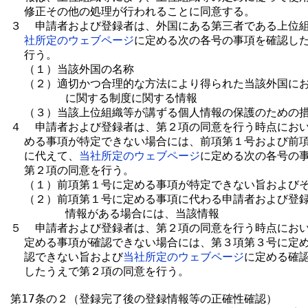
  修正その他の処理が行われることに同意する。

３  申請者および登録者は、外国にある第三者である上位
社所定のウェブページ
に定める次の各号の事項を確認した
  行う。

  （１）当該外国の名称

  （２）適切かつ合理的な方法により得られた当該外国にお
        に関する制度に関する情報

  （３）当該上位組織等が講ずる個人情報の保護のための措
４  申請者および登録者は、第２項の同意を行う時点におい
  める事項が特定できない場合には、前項第１号および前項
  に代えて、
当社所定のウェブページ
に定める次の各号の事
  第２項の同意を行う。

  （１）前項第１号に定める事項が特定できない旨およびそ
  （２）前項第１号に定める事項に代わる申請者および登録
        情報がある場合には、当該情報

５  申請者および登録者は、第２項の同意を行う時点におい
  定める事項が確認できない場合には、第３項第３号に定め
  認できない旨および
当社所定のウェブページ
に定める確認
  したうえで第２項の同意を行う。

第17条の２（登録完了後の登録情報等の正確性確認）
