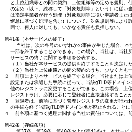
  と上位組織等との間の契約、上位組織等の定める規則、仕
  の定め（以下、総称して「対象規則等」という）に従い当
  は指定事業者が行う処理（対象規則等に従い申請者または
  懈怠に基づく処理を含む）について、対象規則等により許
  囲で、何人に対しても、いかなる責任も負担しない。

第41条（本サービスの終了）

    当社は、次の各号のいずれかの事由が生じた場合、本
  一部を終了することができる。この場合、当社は、当社所
  サービスの終了に関する事項を公表する。

  （１）当社が本サービスの提供を終了することを決定した
  （２）当社と上位組織との間の契約のうち、少なくとも一
２  前項により本サービスを終了する場合、当社または上位
  設定または承認した手続に従って、当該gTLD等ドメイン
  他のレジストラに変更することができる。この場合、上位
  レジストラは、必要に応じて登録者に直接連絡することが
３  登録者は、前項に基づく管理レジストラの変更が行われ
  の手続を経て当該gTLD等ドメイン名が廃止されることに
４  前各項に基づく処理に関する当社の責任については、前
第42条（存続条項）

    第37条、第39条、第40条および第41条は、本サービ