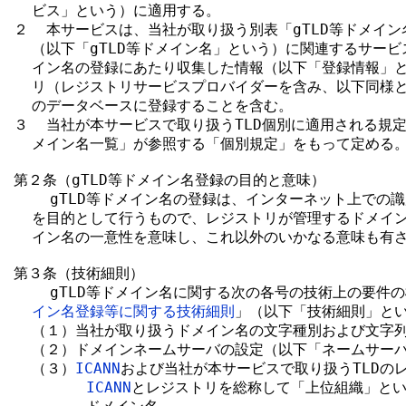
  ビス」という）に適用する。

２  本サービスは、当社が取り扱う別表「gTLD等ドメイン
  （以下「gTLD等ドメイン名」という）に関連するサービス
  イン名の登録にあたり収集した情報（以下「登録情報」と
  リ（レジストリサービスプロバイダーを含み、以下同様と
  のデータベースに登録することを含む。

３  当社が本サービスで取り扱うTLD個別に適用される規定は
  メイン名一覧」が参照する「個別規定」をもって定める。
第２条（gTLD等ドメイン名登録の目的と意味）

    gTLD等ドメイン名の登録は、インターネット上での
  を目的として行うもので、レジストリが管理するドメイン
  イン名の一意性を意味し、これ以外のいかなる意味も有さ
第３条（技術細則）

    gTLD等ドメイン名に関する次の各号の技術上の要件
イン名登録等に関する技術細則
」（以下「技術細則」とい
  （１）当社が取り扱うドメイン名の文字種別および文字列
  （２）ドメインネームサーバの設定（以下「ネームサーバ
  （３）
ICANN
および当社が本サービスで取り扱うTLDのレ
ICANN
とレジストリを総称して「上位組織」とい