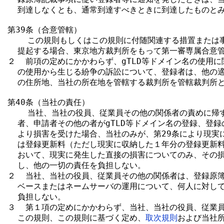
  到達しなくとも、通常到達すべきときに到達したものとみ
第39条（合意管轄）

    この規則もしくはこの規則に付随関連する措置または
  提起する場合、東京地方裁判所をもって第一審専属合意管
２  前項の定めにかかわらず、gTLD等ドメイン名の使用に
  の使用から生じる紛争の訴訟について、登録者は、他の適
  の住所地、当社の所在地を管轄する裁判所を管轄裁判所と
第40条（当社の責任）

    当社、当社の役員、従業員その他の関係者の責めに帰
  者、申請者その他の者がgTLD等ドメイン名の登録、登録
  より損害を受けた場合、当社のみが、第29条により現実
  は登録更新料（ただし現実に収納した１年分の登録更新料
  おいて、現実に発生した直接の損害についてのみ、その損
  し、他の一切の責任を負担しない。

２  当社、当社の役員、従業員その他の関係者は、登録原簿
  ベースまたはネームサーバの運用について、何人に対して
  負担しない。

３  第１項の定めにかかわらず、当社、当社の役員、従業員
  この規則、この規則に基づく定め、
取次規則
および当社所