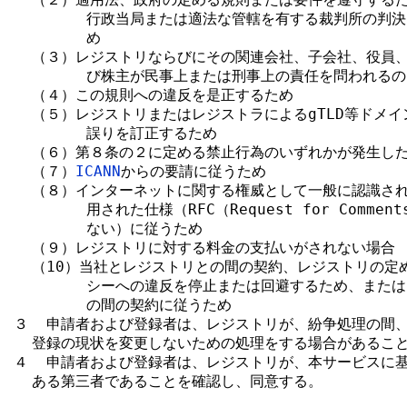
        行政当局または適法な管轄を有する裁判所の判
        め

  （３）レジストリならびにその関連会社、子会社、役員、
        び株主が民事上または刑事上の責任を問われるの
  （４）この規則への違反を是正するため

  （５）レジストリまたはレジストラによるgTLD等ドメイ
        誤りを訂正するため

  （６）第８条の２に定める禁止行為のいずれかが発生した
  （７）
ICANN
からの要請に従うため

  （８）インターネットに関する権威として一般に認識され
        用された仕様（RFC（Request for Comm
        ない）に従うため

  （９）レジストリに対する料金の支払いがされない場合

  （10）当社とレジストリとの間の契約、レジストリの定
        シーへの違反を停止または回避するため、また
        の間の契約に従うため

３  申請者および登録者は、レジストリが、紛争処理の間、g
  登録の現状を変更しないための処理をする場合があること
４  申請者および登録者は、レジストリが、本サービスに基
  ある第三者であることを確認し、同意する。
