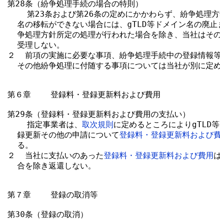
第28条（紛争処理手続の場合の特則）

    第23条および第26条の定めにかかわらず、紛争処理方
  名の移転ができない場合には、gTLD等ドメイン名の廃止
  争処理方針所定の処理が行われた場合を除き、当社はその
  受理しない。

２  前項の実施に必要な事項、紛争処理手続中の登録情報等
  その他紛争処理に付随する事項については当社が別に定め
第６章    登録料・登録更新料および費用

第29条（登録料・登録更新料および費用の支払い）

    指定事業者は、
取次規則
に定めるところによりgTLD等
  録更新その他の申請について
登録料・登録更新料および
  る。

２  当社に支払いのあった
登録料・登録更新料および費用
  合を除き返還しない。

第７章    登録の取消等

第30条（登録の取消）
