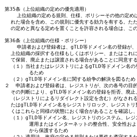
第35条（上位組織の定めの優先適用）

    上位組織の定める規則、仕様、ポリシーその他の定め
  れた場合を含め、この規則に優先する効力を有する。ただ
  の定めと異なる定めを置くことを許容される場合は、この
第36条（上位組織の仕様・ポリシー）

    申請者および登録者は、gTLD等ドメイン名の登録が
  上位組織の採択する仕様もしくはポリシー、またはこれに
  て保留、廃止または譲渡される場合があることに同意する
  （１）当社またはレジストリによるgTLD等ドメイン名の
        るため

  （２）gTLD等ドメイン名に関する紛争の解決を図るため

２  申請者および登録者は、レジストリが、次の各号の目的
  その判断により、gTLD等ドメイン名の登録を拒否、廃止
  （レジストリによるリダイレクト設定を含む）がなされる
  たはgTLD等ドメイン名をレジストリロック、レジストリ
  くはこれらと同様の状態におく場合があることを確認し、
  （１）gTLD等ドメイン名、レジストリのシステム、レジ
        運用またはインターネットの整合性、安全性お
        から保護するため

  （２）適用法、政府の定める規則または要件を遵守するた