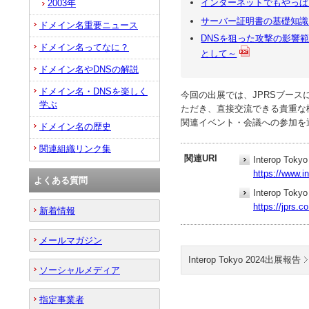
インターネットでもやっぱ
2003年
サーバー証明書の基礎知識
ドメイン名重要ニュース
DNSを狙った攻撃の影響範
ドメイン名ってなに？
として～
ドメイン名やDNSの解説
ドメイン名・DNSを楽しく
今回の出展では、JPRSブー
学ぶ
ただき、直接交流できる貴重な
関連イベント・会議への参加を
ドメイン名の歴史
関連組織リンク集
関連URI
Interop Tokyo
https://www.in
よくある質問
Interop To
https://jprs.c
新着情報
メールマガジン
Interop Tokyo 2024出展報告
ソーシャルメディア
指定事業者