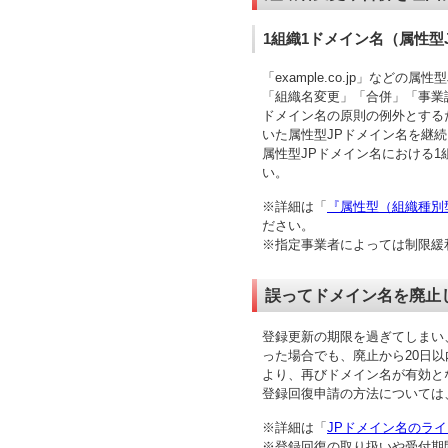
1組織1ドメイン名（属性型
「example.co.jp」な
「組織名変更」「合併」「事業
ドメイン名の原則の例外とする
いた属性型JPドメイン名を継
属性型JPドメイン名における
い。
※詳細は「
『属性型（組織種別
ださい。
※指定事業者によっては制限緩
誤ってドメイン名を廃止
登録更新の期限を過ぎてしまい
った場合でも、廃止から20日
より、再びドメイン名が有効と
登録回復申請の方法については
※詳細は「
JPドメイン名のラ
※登録回復の取り扱いや受付期