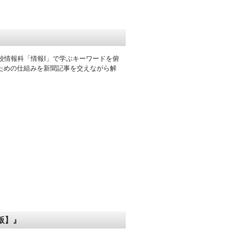
校情報科「情報I」で学ぶキーワードを俯
ための仕組みを新聞記事を交えながら解
版】』