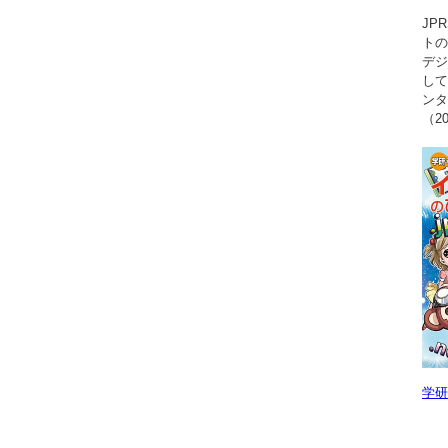
JP
トの
デジ
して
ンタ
（2
学研