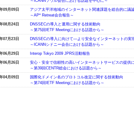
～ICANNソウル会合における話題を中心に～
9年09月09日
アジア太平洋地域のインターネット関連課題を総合的に議
～AP* Retreat会合報告～
9年08月24日
DNSSECの導入と運用に関する技術動向
～第75回IETF Meetingにおける話題から～
9年07月23日
DNSSECの導入に向けて―より安全なインターネットの実
～ICANNシドニー会合における話題から～
9年06月29日
Interop Tokyo 2009 JPRS活動報告
9年06月26日
安心・安全で信頼性の高いインターネットサービスの提供
～第39回CENTR総会における話題から～
9年04月09日
国際化ドメイン名のプロトコル改定に関する技術動向
～第74回IETF Meetingにおける話題から～