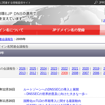
JPR
Sに関連する情報提供サイト
|
メイン名について
JPドメイン名の登録
連会議報告
2009年
メイン名関連会議報告
09年
去の会議報告
2026
｜
2025
｜
2024
｜
2023
｜
2022
｜
2021
｜
2020
｜
2019
｜
2
2013
｜
2012
｜
2011
｜
2010
｜
2009
｜
2008
｜
2007
｜
2006
｜
2
9年12月16日
ルートゾーンへのDNSSECの導入と展開
～DNSSECの世界的普及に向けた大きな一歩～
9年11月20日
国際化ccTLDの早期導入に関する最新動向