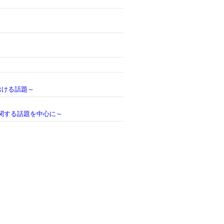
おける話題～
に関する話題を中心に～