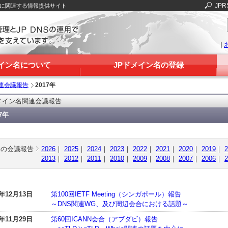
JPR
Sに関連する情報提供サイト
|
メイン名について
JPドメイン名の登録
連会議報告
2017年
メイン名関連会議報告
17年
去の会議報告
2026
｜
2025
｜
2024
｜
2023
｜
2022
｜
2021
｜
2020
｜
2019
｜
2
2013
｜
2012
｜
2011
｜
2010
｜
2009
｜
2008
｜
2007
｜
2006
｜
2
7年12月13日
第100回IETF Meeting（シンガポール）報告
～DNS関連WG、及び周辺会合における話題～
7年11月29日
第60回ICANN会合（アブダビ）報告