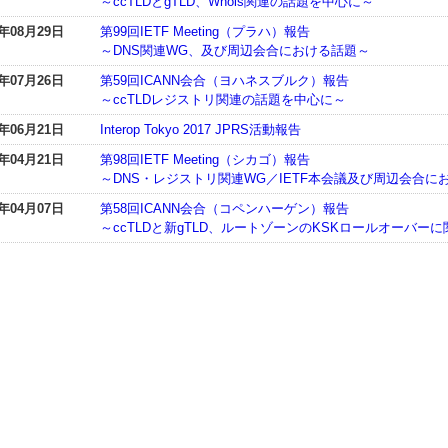
～ccTLDとgTLD、Whois関連の話題を中心に～
7年08月29日
第99回IETF Meeting（プラハ）報告
～DNS関連WG、及び周辺会合における話題～
7年07月26日
第59回ICANN会合（ヨハネスブルク）報告
～ccTLDレジストリ関連の話題を中心に～
7年06月21日
Interop Tokyo 2017 JPRS活動報告
7年04月21日
第98回IETF Meeting（シカゴ）報告
～DNS・レジストリ関連WG／IETF本会議及び周辺会合に
7年04月07日
第58回ICANN会合（コペンハーゲン）報告
～ccTLDと新gTLD、ルートゾーンのKSKロールオーバー