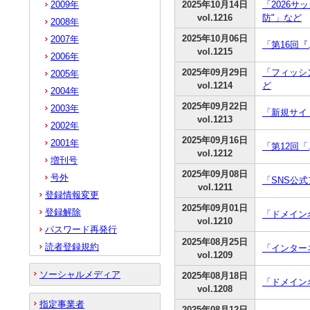
2009年
2025年10月14日
「2026
vol.1216
防"」など
2008年
2025年10月06日
2007年
「第16回『
vol.1215
2006年
2025年09月29日
「フィッシ
2005年
vol.1214
ど
2004年
2025年09月22日
2003年
「新規サイ
vol.1213
2002年
2025年09月16日
2001年
「第12回「
vol.1212
増刊号
2025年09月08日
号外
「SNS公
vol.1211
登録情報変更
2025年09月01日
登録解除
「ドメイン名
vol.1210
パスワード再発行
2025年08月25日
読者登録規約
「インター
vol.1209
ソーシャルメディア
2025年08月18日
「ドメイン
vol.1208
指定事業者
2025年08月12日