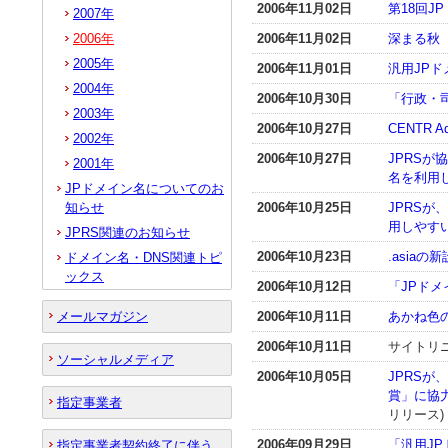
2006年11月02日
第18回J
2007年
2006年
2006年11月02日
深まる秋（
2005年
2006年11月01日
汎用JPド
2004年
2006年10月30日
「行政・
2003年
2006年10月27日
CENTR Ad
2002年
2006年10月27日
JPRSが
2001年
名を利用
JPドメイン名についてのお
知らせ
2006年10月25日
JPRS
用しやす
JPRS関連のお知らせ
2006年10月23日
.asiaの
ドメイン名・DNS関連トピ
ックス
2006年10月12日
「JPド
メールマガジン
2006年10月11日
あかね色の
2006年10月11日
サイトリ
ソーシャルメディア
2006年10月05日
JPRSが
賞」に協力
指定事業者
リリース)
2006年09月29日
「汎用J
指定事業者契約終了に伴う