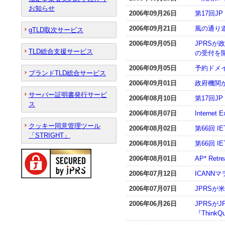
お知らせ
2006年09月26日
第17回
2006年09月21日
風の通り道
gTLD取次サービス
2006年09月05日
JPRS
TLD総合支援サービス
の受付を
2006年09月05日
予約ドメ
ブランドTLD総合サービス
2006年09月01日
政府機関
サーバー証明書発行サービ
2006年08月10日
第17回J
ス
2006年08月07日
Intern
クッキー同意管理ツール
2006年08月02日
第66回 I
「STRIGHT」
2006年08月01日
第66回 I
2006年08月01日
AP* Re
2006年07月12日
ICAN
2006年07月07日
JPRS
2006年06月26日
JPRSが
『Think