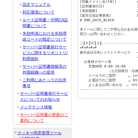
[対象ドメイン名(CN)]　        ex
設定マニュアル
[証明書発行日]　　            2
[有効期限]　　　　            2
対応環境について
[販売元指定事業者]           
ルート証明書・中間CA証
# END_DATA_BLOCK

明書について
本メールに関してご不明な点がある場
失効申請における失効理
窓口へお問い合わせください。

由コードの指定について
Ｊ┃Ｐ┃Ｒ┃Ｓ┃------------------
サーバー証明書発行サー
━┛━┛━┛━┛ 

ビスに関するリポジトリ/
株式会社日本レジストリサービス   <htt
　　　　　　　　　　　　　　　   <h
利用規約
  お客様サポート係

サーバー証明書情報等の
    営業時間 9:00-18:00

             （土日祝祭日・
外国組織への提供
    メールでのご質問      … info
ご利用にあたっての注意
    お電話でのご質問      … 03-5
    よくあるお問い合わせ  … <https
事項
---------------------------
サーバー証明書発行サービ
スについてのお知らせ
メンテナンス情報
サーバー証明書の更新のご
案内について
クッキー同意管理ツール