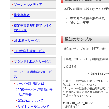
ソーシャルメディア
本通知に関する以下などのお手
指定事業者
本通知の送信有無の変更
通知先の変更
指定事業者契約終了に伴う
お知らせ
通知のサンプル
gTLD取次サービス
通知のサンプルは、以下の通り
TLD総合支援サービス
【重要】SSLサーバー証明書有効期限 更
ブランドTLD総合サービス
ご担当者様

サーバー証明書発行サービ
              ＜【重要】SS
ス
平素より、株式会社日本レジストリサー
サーバー証明書とは
誠にありがとうございます。

SSLサーバー証明書の有効期限が近づ
JPRSサーバー証明書のサ
証明書の更新を希望される場合は、以
ービス概要
手続きを行ってください。

認証方法について
# BEGIN_DATA_BLOCK

サイトシールについて
[証明書種別]　　　            O