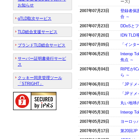
ース)
お知らせ
2007年07月23日
登録者保護
合 ～
gTLD取次サービス
2007年07月23日
DDoSと
TLD総合支援サービス
2007年07月20日
IDN T
2007年07月09日
「インタ
ブランドTLD総合サービス
2007年06月25日
Intero
サーバー証明書発行サービ
焦点 ～
ス
2007年06月04日
RIPEが
ら ～
クッキー同意管理ツール
「STRIGHT」
2007年06月01日
「JPド
2007年06月01日
「JPド
2007年05月31日
丸い地球
2007年05月30日
Interop 
2007年05月29日
ヨーロッパの
2007年05月17日
第20回J