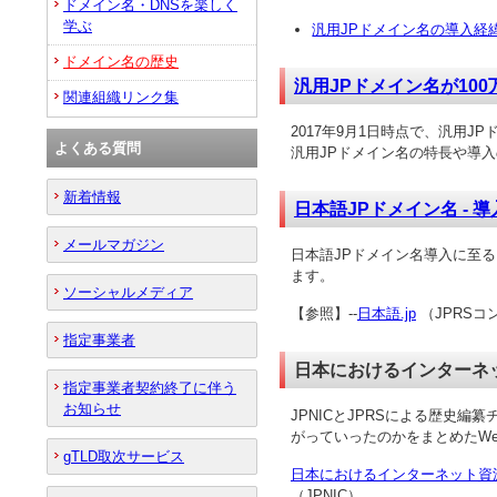
ドメイン名・DNSを楽しく
学ぶ
汎用JPドメイン名の導入経
ドメイン名の歴史
汎用JPドメイン名が10
関連組織リンク集
2017年9月1日時点で、汎用J
よくある質問
汎用JPドメイン名の特長や導
新着情報
日本語JPドメイン名 - 
メールマガジン
日本語JPドメイン名導入に至
ます。
ソーシャルメディア
【参照】--
日本語.jp
（JPRS
指定事業者
日本におけるインターネ
指定事業者契約終了に伴う
お知らせ
JPNICとJPRSによる歴史
がっていったのかをまとめたW
gTLD取次サービス
日本におけるインターネット資
（JPNIC）